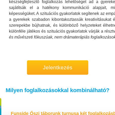
készségfejlesztő foglalkozás lehetőséget ad a gyereke
sajátítsák el a hatékony kommunikáció alapjait, mi
képességüket. A szituációs gyakorlatok segítenek az empát
a gyerekek szabadon kibontakoztassák kreativitásukat é
szerepekbe bújhatnak, és különböző helyzeteket élhetne
különféle játékos és szituációs gyakorlatok várják a rés
és művészeti fókuszúak, nem drámaterápiás foglalkozások
Jelentkezés
Milyen foglalkozásokkal kombinálható?
Funside Őszi táborunk turnusa két foglalkozásbó