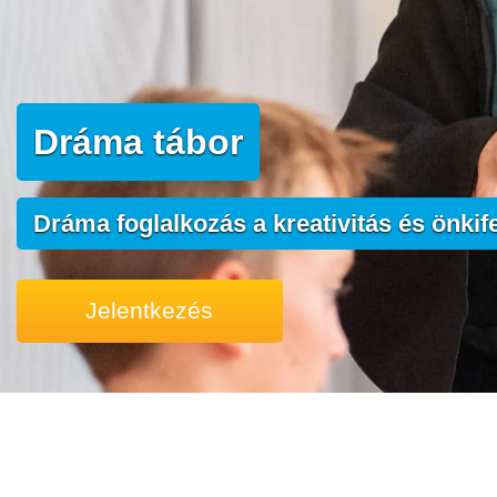
Dráma tábor
Dráma foglalkozás a kreativitás és önkife
Jelentkezés