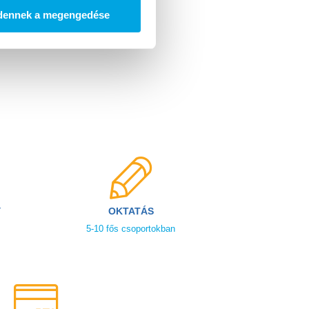
 programja
dennek a megengedése
Y
OKTATÁS
5-10 fős csoportokban