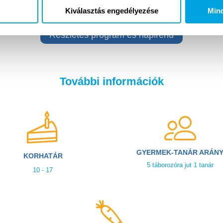
ap más szabadidős programok várnak!
Az Őszi tábor részletes
Kiválasztás engedélyezése
Min
Részletes program és napirend
További információk
GYERMEK-TANÁR ARÁN
KORHATÁR
5 táborozóra jut 1 tanár
10 - 17