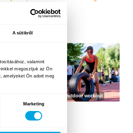
szi sportok foglalkozás).
A sütikről
tosításához, valamint
einkkel megosztjuk az Ön
l, amelyeket Ön adott meg
Tenisz
Outdoor workout
Marketing