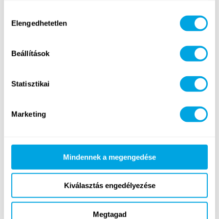
Vízilabda és
Lovaglás
vízisportok
Hozzájárulás
Elengedhetetlen
kiválasztása
Beállítások
Statisztikai
Szörf
SUP
Marketing
ÚJ
Mindennek a megengedése
Kiválasztás engedélyezése
Vitorlás
Állatkerti foglalkozás
Megtagad