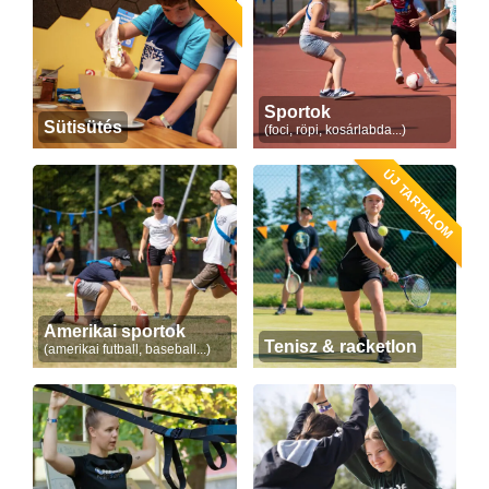
Sportok
Sütisütés
(foci, röpi, kosárlabda...)
ÚJ TARTALOM
Amerikai sportok
Tenisz & racketlon
(amerikai futball, baseball...)