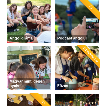
ÚJ
Angol dráma
Podcast angolul
ÚJ TARTALOM
Magyar mint idegen
nyelv
Főzés
ÚJ