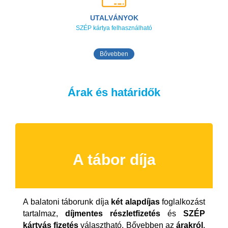
UTALVÁNYOK
SZÉP kártya felhasználható
Bővebben
Árak és határidők
A tábor díja
A balatoni táborunk díja
két alapdíjas
foglalkozást
tartalmaz,
díjmentes részletfizetés
és
SZÉP
kártyás fizetés
választható. Bővebben az
árakról
,