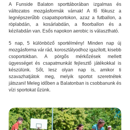
A Funside Balaton sporttáborában izgalmas és
változatos mozgásformák várnak! A fő fókusz a
legnépszerűbb csapatsportokon, azaz a futballon, a
röplabdán, a kosárlabdán, a floorballon és a
kézilabdán van. Esős napokon aerobic is választható.
5 nap, 5 különböző sportélmény! Minden nap új
mozgásforma vár rád, korosztályodhoz igazított, kisebb
csoportokban. A pörgős mérkőzések mellett
ügyességet és csapatmunkát fejlesztő játékokkal is
készülünk. Sőt, lesz olyan nap is, amikor ti
szavazhatjátok meg, melyik sportot szeretnétek
játszani! Meleg időben a Balatonban is csobbanunk és
vízi sportokat űzünk.