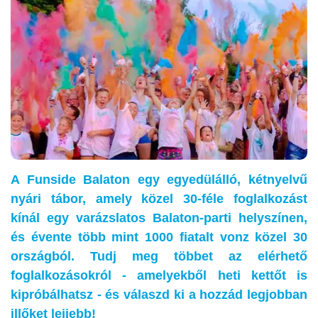
A Funside Balaton egy egyedülálló, kétnyelvű
nyári tábor, amely közel 30-féle foglalkozást
kínál egy varázslatos Balaton-parti helyszínen,
és évente több mint 1000 fiatalt vonz közel 30
országból. Tudj meg többet az elérhető
foglalkozásokról - amelyekből heti kettőt is
kipróbálhatsz - és válaszd ki a hozzád legjobban
illőket lejjebb!