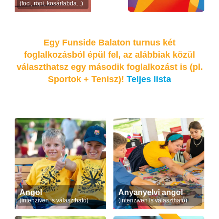
(foci, röpi, kosárlabda...)
Egy Funside Balaton turnus két
foglalkozásból épül fel, az alábbiak közül
választhatsz egy második foglalkozást is (pl.
Sportok + Tenisz)!
Teljes lista
Angol
Anyanyelvi angol
(intenzíven is választható)
(intenzíven is választható)