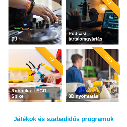
ÚJ
Podcast
DJ
tartalomgyártás
ÚJRA
ÚJ
Robotika: LEGO
Spike
3D nyomtatás
Játékok és szabadidős programok