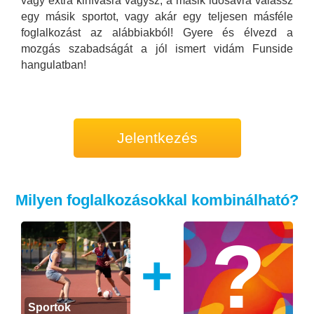
vagy extra kihívásra vágysz, a másik idősávra válassz
egy másik sportot, vagy akár egy teljesen másféle
foglalkozást az alábbiakból! Gyere és élvezd a
mozgás szabadságát a jól ismert vidám Funside
hangulatban!
Jelentkezés
Milyen foglalkozásokkal kombinálható?
+
Sportok