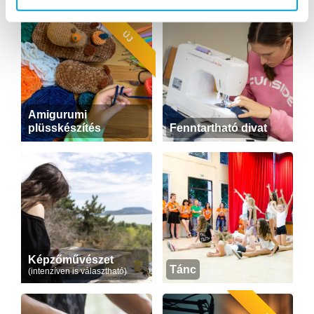
ÚJ
Amigurumi
plüsskészítés
Fenntartható divat
Képzőművészet
Tánc
(intenzíven is választható)