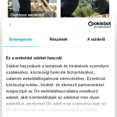
Outdoor workout
Jóga
(cross köredzés)
ÚJ
Beleegyezés
Részletek
A sütikről
Ez a weboldal sütiket használ
Sütiket használunk a tartalmak és hirdetések személyre
Íjászat
Golf
szabásához, közösségi funkciók biztosításához,
valamint weboldalforgalmunk elemzéséhez. Ezenkívül
közösségi média-, hirdető- és elemező partnereinkkel
ÚJRA
megosztjuk az Ön weboldalhasználatra vonatkozó
adatait, akik kombinálhatják az adatokat más olyan
adatokkal, amelyeket Ön adott meg számukra vagy az
Ön által használt más szolgáltatásokból gyűjtöttek.