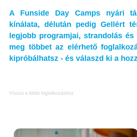
A Funside Day Camps nyári tábo
kínálata, délután pedig Gellért t
legjobb programjai, strandolás és
meg többet az elérhető foglalkozá
kipróbálhatsz - és válaszd ki a hozz
Vissza a többi foglalkozáshoz