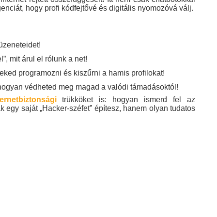
enciát, hogy profi kódfejtővé és digitális nyomozóvá válj.
 üzeneteidet!
, mit árul el rólunk a net!
eked programozni és kiszűrni a hamis profilokat!
jj, hogyan védheted meg magad a valódi támadásoktól!
ternetbiztonsági
trükköket is: hogyan ismerd fel az
k egy saját „Hacker-széfet” építesz, hanem olyan tudatos