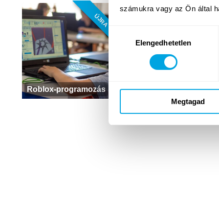
ÚJ TARTALO
számukra vagy az Ön által ha
ÚJRA
Hozzájárulás
Elengedhetetlen
kiválasztása
Roblox-programozás
Minecraft-programozás
Megtagad