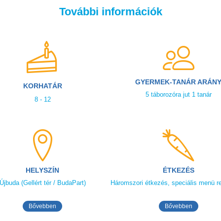
További információk
GYERMEK-TANÁR ARÁN
KORHATÁR
5 táborozóra jut 1 tanár
8 - 12
HELYSZÍN
ÉTKEZÉS
Újbuda (Gellért tér / BudaPart)
Háromszori étkezés, speciális menü r
Bővebben
Bővebben