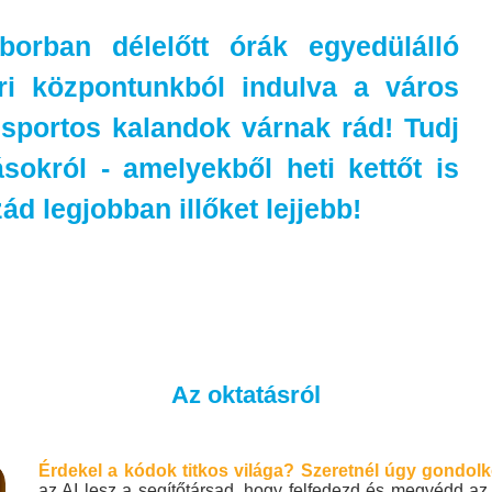
rban délelőtt órák egyedülálló
éri központunkból indulva a város
 sportos kalandok várnak rád! Tudj
sokról - amelyekből heti kettőt is
ád legjobban illőket lejjebb!
Az oktatásról
Érdekel a kódok titkos világa? Szeretnél úgy gondolk
az AI lesz a segítőtársad, hogy felfedezd és megvédd az i