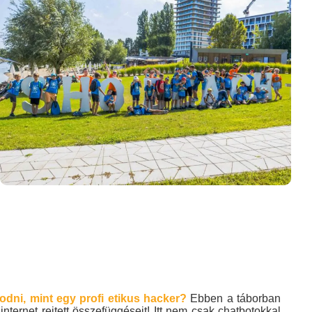
odni, mint egy profi etikus hacker?
Ebben a táborban
nternet rejtett összefüggéseit! Itt nem csak chatbotokkal