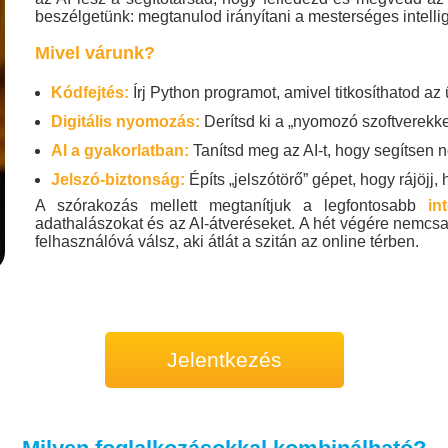
beszélgetünk: megtanulod irányítani a mesterséges intellig
Mivel várunk?
Kódfejtés:
Írj Python programot, amivel titkosíthatod az
Digitális nyomozás:
Derítsd ki a „nyomozó szoftverekkel”
AI a gyakorlatban:
Tanítsd meg az AI-t, hogy segítsen n
Jelszó-biztonság:
Építs „jelszótörő” gépet, hogy rájö
A szórakozás mellett megtanítjuk a legfontosabb
in
adathalászokat és az AI-átveréseket. A hét végére nemcsa
felhasználóvá válsz, aki átlát a szitán az online térben.
Jelentkezés