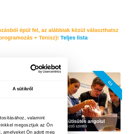
zásból épül fel, az alábbiak közül választhatsz
I-programozás + Tenisz)!
Teljes lista
ÚJ TARTALOM
ÚJ
A sütikről
tosításához, valamint
Sütisütés angolul
einkkel megosztjuk az Ön
Sütisütés
kezdő szinttől
l, amelyeket Ön adott meg