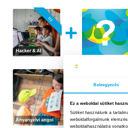
ÚJ
+
Hacker & AI
Beleegyezés
Ez a weboldal sütiket haszn
Sütiket használunk a tartal
Sportok
weboldalforgalmunk elemzésé
Anyanyelvi angol
(foci, röpi, kosárlabda...)
weboldalhasználatra vonatko