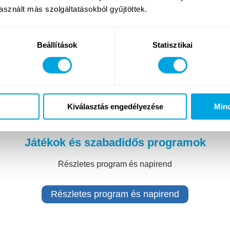
M
sznált más szolgáltatásokból gyűjtöttek.
Beállítások
Statisztikai
Kiválasztás engedélyezése
Min
Játékok és szabadidős programok
Részletes program és napirend
Részletes program és napirend