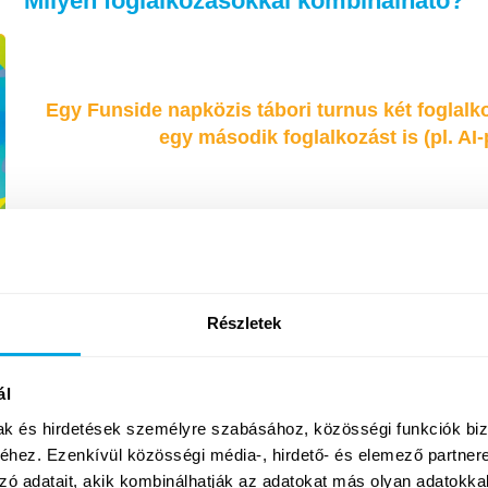
Milyen foglalkozásokkal kombinálható?
Egy Funside napközis tábori turnus két foglalko
egy második foglalkozást is (pl. A
Részletek
ál
mak és hirdetések személyre szabásához, közösségi funkciók biz
Amigurumi
hez. Ezenkívül közösségi média-, hirdető- és elemező partner
Tenisz
plüsskészítés
zó adatait, akik kombinálhatják az adatokat más olyan adatokka