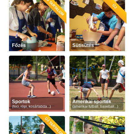
ÚJ TARTALOM
ÚJ
Főzés
Sütisütés
Sportok
Amerikai sportok
(foci, röpi, kosárlabda...)
(amerikai futball, baseball...)
ÚJ TARTALOM