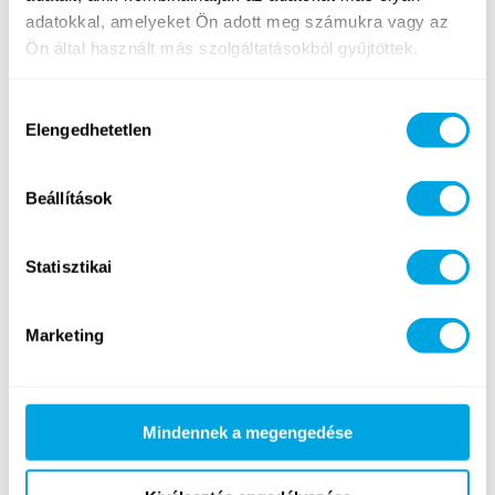
adatokkal, amelyeket Ön adott meg számukra vagy az
Ön által használt más szolgáltatásokból gyűjtöttek.
Golf
Lovaglás
Hozzájárulás
Elengedhetetlen
kiválasztása
Beállítások
Statisztikai
Szörf
SUP
Marketing
ÚJ
Mindennek a megengedése