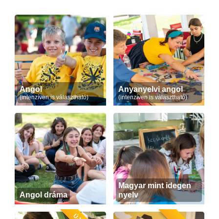
Angol
Anyanyelvi angol
(intenzíven is választható)
(intenzíven is választható)
Magyar mint idegen
Angol dráma
nyelv