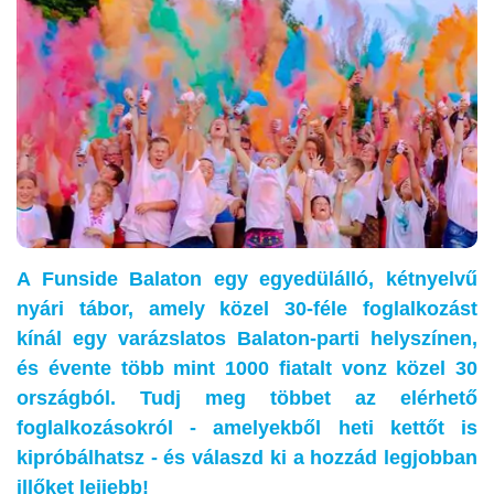
A Funside Balaton egy egyedülálló, kétnyelvű
nyári tábor, amely közel 30-féle foglalkozást
kínál egy varázslatos Balaton-parti helyszínen,
és évente több mint 1000 fiatalt vonz közel 30
országból. Tudj meg többet az elérhető
foglalkozásokról - amelyekből heti kettőt is
kipróbálhatsz - és válaszd ki a hozzád legjobban
illőket lejjebb!