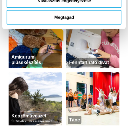
Kiválasztás engedélyezése
Vitorlás
Állatkerti foglalkozás
Megtagad
ÚJ
Amigurumi
plüsskészítés
Fenntartható divat
Képzőművészet
Tánc
(intenzíven is választható)