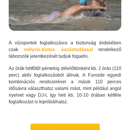
A vízisportok foglalkozásra a biztonság érdekében
csak
mélyvíz-biztos úszástudással
rendelkező
táborozók jelentkezését tudjuk fogadni.
Az órák hétfőtől péntekig délelőttönként kb. 2 órás (110
perc) aktív foglalkozásból állnak. A Funside egyedi
kombinációs rendszerével a másik 110 perces
idősávra választhatsz valami mást, mint például angol
nyelvet vagy DJ-t, így heti kb. 10-10 órában kétféle
foglalkozást is kipróbálhatsz.