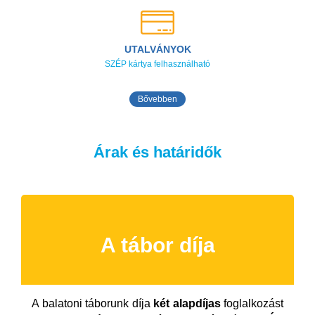
UTALVÁNYOK
SZÉP kártya felhasználható
Bővebben
Árak és határidők
A tábor díja
A balatoni táborunk díja
két alapdíjas
foglalkozást