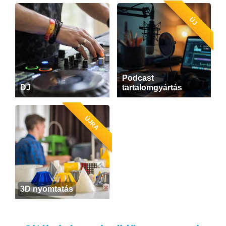
ÚJ
Podcast
DJ
tartalomgyártás
ÚJRA
3D nyomtatás