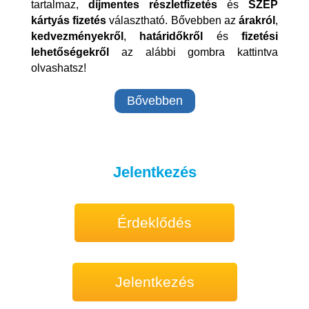
tartalmaz,
díjmentes részletfizetés
és
SZÉP
kártyás fizetés
választható. Bővebben az
árakról
,
kedvezményekről
,
határidőkről
és
fizetési
lehetőségekről
az alábbi gombra kattintva
olvashatsz!
Bővebben
Jelentkezés
Érdeklődés
Jelentkezés