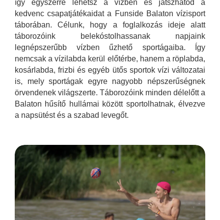
így egyszerre lehetsz a vízben és játszhatod a
kedvenc csapatjátékaidat a Funside Balaton vízisport
táborában. Célunk, hogy a foglalkozás ideje alatt
táborozóink belekóstolhassanak napjaink
legnépszerűbb vízben űzhető sportágaiba. Így
nemcsak a vízilabda kerül előtérbe, hanem a röplabda,
kosárlabda, frizbi és egyéb ütős sportok vízi változatai
is, mely sportágak egyre nagyobb népszerűségnek
örvendenek világszerte. Táborozóink minden délelőtt a
Balaton hűsítő hullámai között sportolhatnak, élvezve
a napsütést és a szabad levegőt.