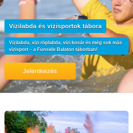
Vízilabda és vízisportok tábora
Vízilabda, vízi röplabda, vízi kosár és még sok más
vízisport – a Funside Balaton táborban!
Jelentkezés