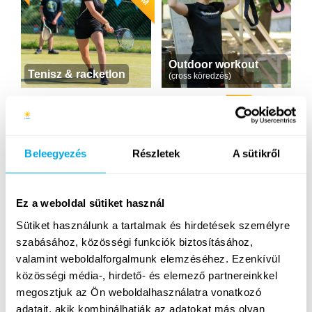
Outdoor workout
Tenisz & racketlon
(cross köredzés)
ÚJ
Beleegyezés
Részletek
A sütikről
Ez a weboldal sütiket használ
Jóga
Íjászat
Sütiket használunk a tartalmak és hirdetések személyre
szabásához, közösségi funkciók biztosításához,
ÚJRA
valamint weboldalforgalmunk elemzéséhez. Ezenkívül
közösségi média-, hirdető- és elemező partnereinkkel
megosztjuk az Ön weboldalhasználatra vonatkozó
adatait, akik kombinálhatják az adatokat más olyan