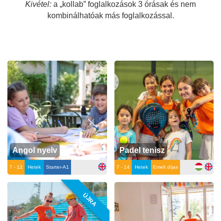
Kivétel:
a „kollab” foglalkozások 3 órásak és nem
kombinálhatóak más foglalkozással.
Angol nyelv
Padel tenisz
7 - 12
Hetek
Starter-A1
7 - 14
Hetek
Emelt díjas
ÚJRA