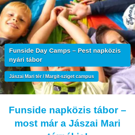
Funside Day Camps – Pest napközis
nyári tábor
Jászai Mari tér / Margit-sziget campus
Funside napközis tábor –
most már a Jászai Mari