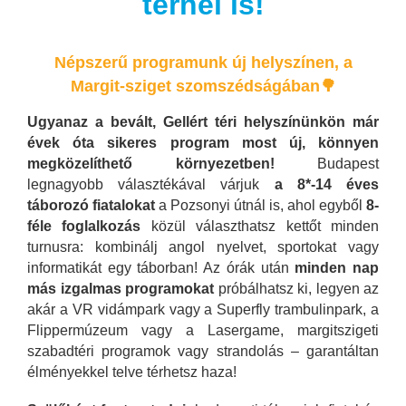
térnél is!
Népszerű
programunk új helyszínen, a
Margit-sziget szomszédságában🌳
Ugyanaz a bevált, Gellért téri helyszínünkön már
évek óta sikeres program most új, könnyen
megközelíthető környezetben!
Budapest
legnagyobb választékával várjuk
a 8*-14 éves
táborozó fiatalokat
a Pozsonyi útnál is, ahol egyből
8-
féle foglalkozás
közül választhatsz kettőt minden
turnusra: kombinálj angol nyelvet, sportokat vagy
informatikát egy táborban! Az órák után
minden nap
más izgalmas programokat
próbálhatsz ki, legyen az
akár a VR vidámpark vagy a Superfly trambulinpark, a
Flippermúzeum vagy a Lasergame, margitszigeti
szabadtéri programok vagy strandolás – garantáltan
élményekkel telve térhetsz haza!