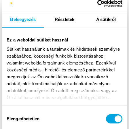
Amigurumi plüsskészítés
Beleegyezés
Részletek
A sütikről
1. héten nem elérhető
2. héten elérhető
3. héten elérhető
4. héten nem elérhető
5. héten elérhető
6. héten már betelt
Ez a weboldal sütiket használ
7. héten nem elérhető
8. héten elérhető
Sütiket használunk a tartalmak és hirdetések személyre
9. héten nem elérhető
10. héten nem elérhető
szabásához, közösségi funkciók biztosításához,
valamint weboldalforgalmunk elemzéséhez. Ezenkívül
Arduino mérnök
közösségi média-, hirdető- és elemező partnereinkkel
1. héten nem elérhető
2. héten elérhető
megosztjuk az Ön weboldalhasználatra vonatkozó
3. héten nem elérhető
4. héten nem elérhető
adatait, akik kombinálhatják az adatokat más olyan
5. héten elérhető
6. héten nem elérhető
adatokkal, amelyeket Ön adott meg számukra vagy az
7. héten nem elérhető
8. héten elérhető
Ön által használt más szolgáltatásokból gyűjtöttek.
9. héten nem elérhető
10. héten nem elérhető
Hozzájárulás
Minecraft-programozás
Elengedhetetlen
kiválasztása
1. héten nem elérhető
2. héten nem elérhető