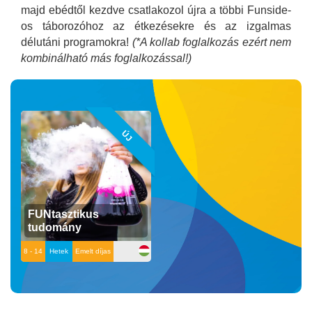
majd ebédtől kezdve csatlakozol újra a többi Funside-
os táborozóhoz az étkezésekre és az izgalmas
délutáni programokra!
(*A kollab foglalkozás ezért nem
kombinálható más foglalkozással!)
ÚJ
FUNtasztikus
tudomány
8 - 14
Hetek
Emelt díjas