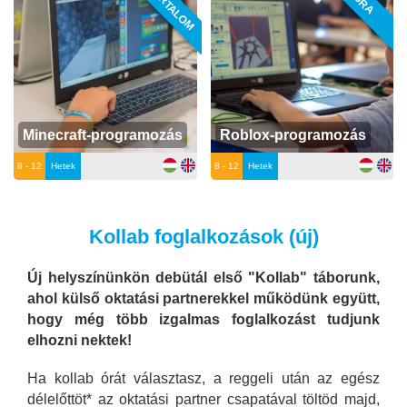
ÚJ TARTALOM
ÚJRA
Minecraft-programozás
Roblox-programozás
8 - 12
Hetek
8 - 12
Hetek
Kollab foglalkozások (új)
Új helyszínünkön debütál első "Kollab" táborunk,
ahol külső oktatási partnerekkel működünk együtt,
hogy még több izgalmas foglalkozást tudjunk
elhozni nektek!
Ha kollab órát választasz, a reggeli után az egész
délelőttöt* az oktatási partner csapatával töltöd majd,