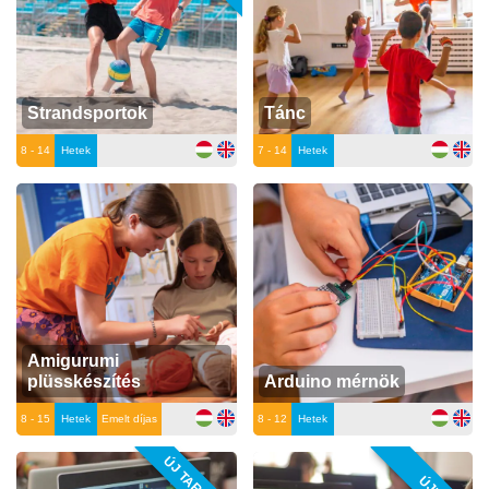
Strandsportok
Tánc
8 - 14
Hetek
7 - 14
Hetek
Amigurumi
plüsskészítés
Arduino mérnök
8 - 15
Hetek
Emelt díjas
8 - 12
Hetek