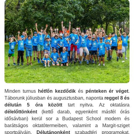
Minden turnus
hétfőn kezdődik
és
pénteken ér véget
.
Táborunk júliusban és augusztusban, naponta
reggel 8 és
délután 5 óra között
tart nyitva. Az oktatásra
délelőttönként
(kettő darab, egyenként másfél órás
idősávban) kerül sor a Budapest School modern és
barátságos oktatótermeiben, valamint a Margit-sziget
sportpályáin.
Délutánonként
szabadtéri programokat,