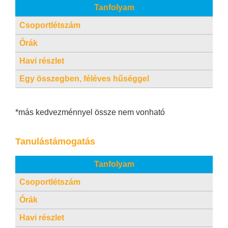
Tanfolyam
Csoportlétszám
4-8
Órák
16×
Havi részlet
24 
(ha
Egy összegben, féléves hűséggel
22 
(e
*más kedvezménnyel össze nem vonható
Tanulástámogatás
Tanfolyam
Csoportlétszám
Órák
5-1
Havi részlet
90