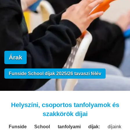
Árak
Funside School díjak 2025/26 tavaszi félév
Helyszíni, csoportos tanfolyamok és
szakkörök díjai
Funside School tanfolyami díjak:
díjaink