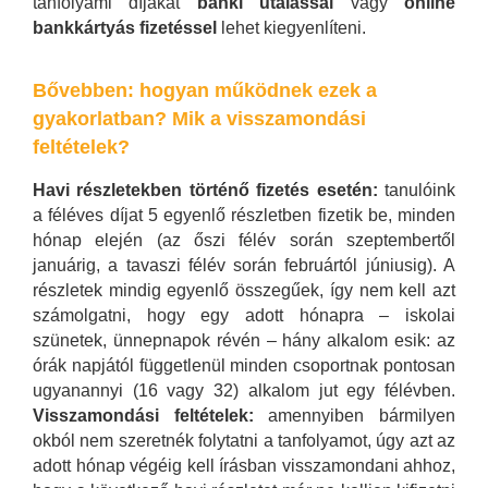
tanfolyami díjakat
banki utalással
vagy
online
bankkártyás fizetéssel
lehet kiegyenlíteni.
Bővebben: hogyan működnek ezek a
gyakorlatban? Mik a visszamondási
feltételek?
Havi részletekben történő fizetés esetén:
tanulóink
a féléves díjat 5 egyenlő részletben fizetik be, minden
hónap elején (az őszi félév során szeptembertől
januárig, a tavaszi félév során februártól júniusig). A
részletek mindig egyenlő összegűek, így nem kell azt
számolgatni, hogy egy adott hónapra – iskolai
szünetek, ünnepnapok révén – hány alkalom esik: az
órák napjától függetlenül minden csoportnak pontosan
ugyanannyi (16 vagy 32) alkalom jut egy félévben.
Visszamondási feltételek:
amennyiben bármilyen
okból nem szeretnék folytatni a tanfolyamot, úgy azt az
adott hónap végéig kell írásban visszamondani ahhoz,