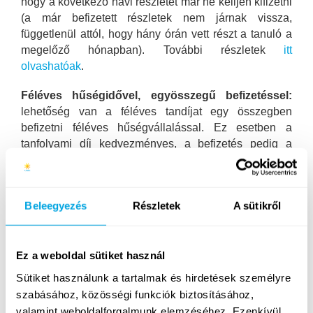
hogy a következő havi részletet már ne kelljen kifizetni
(a már befizetett részletek nem járnak vissza,
függetlenül attól, hogy hány órán vett részt a tanuló a
megelőző hónapban). További részletek
itt
olvashatóak
.
Féléves hűségidővel, egyösszegű befizetéssel:
lehetőség van a féléves tandíjat egy összegben
befizetni féléves hűségvállalással. Ez esetben a
tanfolyami díj kedvezményes, a befizetés pedig a
tanfolyam kezdete előtt történik (az egy hónapra eső
díjat a könnyebb összehasonlíthatóság érdekében
tüntettük fel).
Visszamondási feltételek:
a tanfolyam
Beleegyezés
Részletek
A sütikről
első 3 alkalma egy „próbaidőszaknak” tekinthető,
amely alatt még korlátozás nélkül vissza lehet
mondani a tanfolyamot, és ilyenkor a még hátralévő
Ez a weboldal sütiket használ
alkalmakra szóló díj arányosan visszajár (határidő: a 3.
alkalmat követő munkanapon 17 óráig). Ezt követően
Sütiket használunk a tartalmak és hirdetések személyre
visszavonhatatlanul életbe lép a féléves hűségidő,
szabásához, közösségi funkciók biztosításához,
amely során
visszatérítésre nincsen mód.
További
valamint weboldalforgalmunk elemzéséhez. Ezenkívül