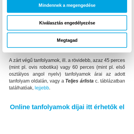
Mindennek a megengedése
kedvezményt vehetnek igénybe, 4 új tanuló
csatlakozása esetén pedig csoportkedvezményt is
lehet kapni. Bővebben a kedvezményekről lejjebb
Kiválasztás engedélyezése
olvashat.
Megtagad
Speciális helyszíni tanfolyamok
A zárt végű tanfolyamok, ill. a rövidebb, azaz 45 perces
(mint pl. ovis robotika) vagy 60 perces (mint pl. első
osztályos angol nyelv) tanfolyamok árai az adott
tanfolyam oldalán, vagy a
Teljes árlista
c. táblázatban
találhatóak,
lejjebb
.
Online tanfolyamok díjai itt érhetők el