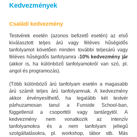
Kedvezmények
Családi kedvezmény
Testvérek esetén (azonos befizető esetén) az első
kiválasztott teljes árú vagy féléves hűségidős
tanfolyamot követően minden további teljesárú vagy
féléves hűségidős tanfolyamra
-10% kedvezmény jár
(akkor is, ha különböző tanfolyamokról van szó, pl.
angol és programozás).
(Több különböző árú tanfolyam esetén a magasabb
árú számít teljes árú tanfolyamnak. A kedvezmény
akkor érvényesíthető, ha legalább két testvér
párhuzamosan tanul a Funside School-ban,
függetlenül a csoporttól vagy tantárgytól. A
kedvezmény nem vonatkozik az intenzív
tanfolyamokra és a nem tanfolyam jellegű
szolgáltatásokra, pl. workshop, tábor stb. Más