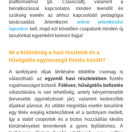
platformokhoz (pl. Classcraft), valamint a
beiratkozással kapcsolatos minden teendőt és
szükség esetén az ahhoz kapcsolódó pedagógia
tanácsadást. Jelentkezni
online jelentkezési
lapunkon
kell, majd ezt követően csapatunk minden új
tanulónkat egyenként keresni fogja!
Mi a különbség a havi részletek és a
hűségidős egyösszegű fizetés között?
A tanfolyami díjak térítésére többféle csomag is
választható: az
egyenlő havi részletekben
fizetés
rugalmasságot biztosít.
Féléves, hűségidős befizetés
választására is van lehetőség, amely kényelmesebb
(kevesebb ügyintézéssel jár), valamint kedvezőbb
díjakkal párosul. Az utóbbi megoldás esetén tanulóink
egy félév erejéig köteleződnek el a tanfolyam mellett,
így a stabil csoportok és a biztos hozzáállás ideális
körülményeket teremtenek a gyors fejlődéshez. A