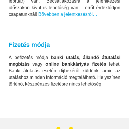
február) van. Becsatlakozásra a jelentkezési
időszakon kívül is lehetőség van – erről érdeklődjön
csapatunknál!
Bővebben a jelentkezésről…
Fizetés módja
A befizetés módja
banki utalás, állandó átutalási
megbízás
vagy
online bankkártyás fizetés
lehet.
Banki átutalás esetén díjbekérőt küldünk, amin az
utaláshoz minden információ megtalálható. Helyszínen
történő, készpénzes fizetésre nincs lehetőség.