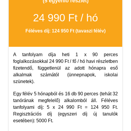
(5 egyenlő részlet)
24 990 Ft / hó
Féléves díj: 124 950 Ft (tavaszi félév)
A tanfolyam díja heti 1 x 90 perces
foglalkozásokkal 24 990 Ft / fő / hó havi részletben
fizetendő, függetlenül az adott hónapra eső
alkalmak számától (ünnepnapok, iskolai
szünetek).
Egy félév 5 hónapból és 16 db 90 perces (tehát 32
tanórának megfelelő) alkalomból áll. Féléves
tanfolyami díj: 5 x 24 990 Ft = 124 950 Ft.
Regisztrációs díj (egyszeri díj új tanulók
esetében): 5000 Ft.