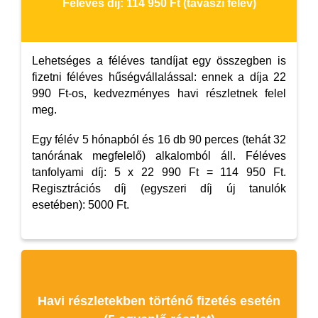
Féléves díj: 114 950 Ft (tavaszi félév)
Lehetséges a féléves tandíjat egy összegben is
fizetni féléves hűségvállalással: ennek a díja 22
990 Ft-os, kedvezményes havi részletnek felel
meg.
Egy félév 5 hónapból és 16 db 90 perces (tehát 32
tanórának megfelelő) alkalomból áll. Féléves
tanfolyami díj: 5 x 22 990 Ft = 114 950 Ft.
Regisztrációs díj (egyszeri díj új tanulók
esetében): 5000 Ft.
Havi részletekben történő fizetés esetén