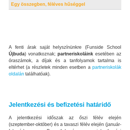
Egy összegben, féléves hűséggel
24 
(ha
11
A fenti árak saját helyszínünkre (Funside School
Újbuda
) vonatkoznak;
partneriskoláink
esetében az
óraszámok, a díjak és a tanfolyamok tartalma is
eltérhet (a részletek minden esetben a
partneriskolák
oldalán
találhatóak).
Jelentkezési és befizetési határidő
A jelentkezési időszak az őszi félév elején
(szeptember-október) és a tavaszi félév elején (január-