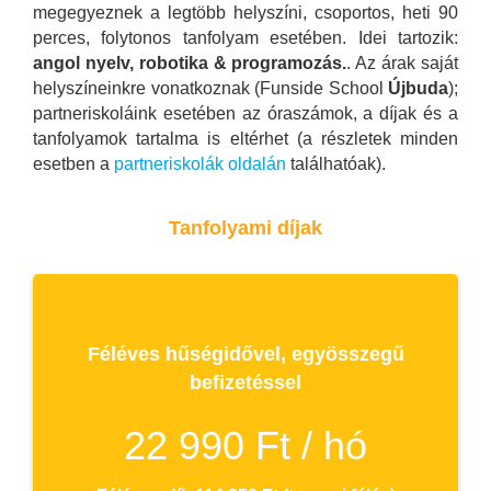
megegyeznek a legtöbb helyszíni, csoportos, heti 90
perces, folytonos tanfolyam esetében. Idei tartozik:
angol nyelv, robotika & programozás.
. Az árak saját
helyszíneinkre vonatkoznak (Funside School
Újbuda
);
partneriskoláink esetében az óraszámok, a díjak és a
tanfolyamok tartalma is eltérhet (a részletek minden
esetben a
partneriskolák oldalán
találhatóak).
Tanfolyami díjak
Féléves hűségidővel, egyösszegű
befizetéssel
22 990 Ft / hó