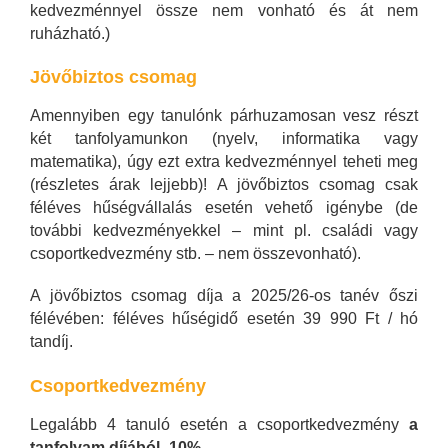
kedvezménnyel össze nem vonható és át nem
ruházható.)
Jövőbiztos csomag
Amennyiben egy tanulónk párhuzamosan vesz részt
két tanfolyamunkon (nyelv, informatika vagy
matematika), úgy ezt extra kedvezménnyel teheti meg
(részletes árak lejjebb)! A jövőbiztos csomag csak
féléves hűségvállalás esetén vehető igénybe (de
további kedvezményekkel – mint pl. családi vagy
csoportkedvezmény stb. – nem összevonható).
A jövőbiztos csomag díja a 2025/26-os tanév őszi
félévében: féléves hűségidő esetén 39 990 Ft / hó
tandíj.
Csoportkedvezmény
Legalább 4 tanuló esetén a csoportkedvezmény
a
tanfolyam díjából -10%.