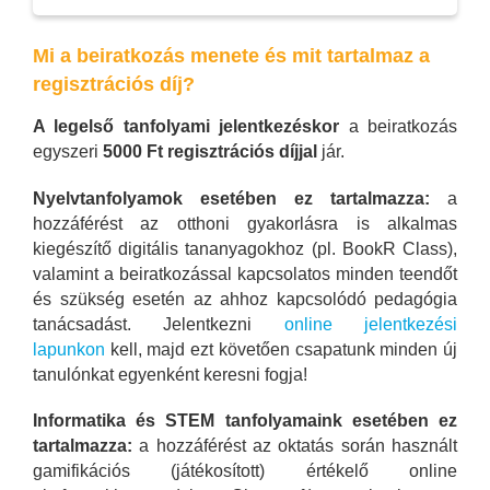
Mi a beiratkozás menete és mit tartalmaz a
regisztrációs díj?
A legelső tanfolyami jelentkezéskor
a beiratkozás
egyszeri
5000 Ft regisztrációs díjjal
jár.
Nyelvtanfolyamok esetében ez tartalmazza:
a
hozzáférést az otthoni gyakorlásra is alkalmas
kiegészítő digitális tananyagokhoz (pl. BookR Class),
valamint a beiratkozással kapcsolatos minden teendőt
és szükség esetén az ahhoz kapcsolódó pedagógia
tanácsadást. Jelentkezni
online jelentkezési
lapunkon
kell, majd ezt követően csapatunk minden új
tanulónkat egyenként keresni fogja!
Informatika és STEM tanfolyamaink esetében ez
tartalmazza:
a hozzáférést az oktatás során használt
gamifikációs (játékosított) értékelő online