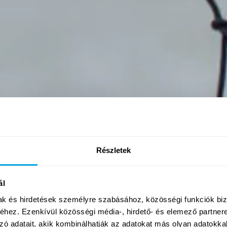
Részletek
ál
mak és hirdetések személyre szabásához, közösségi funkciók biz
hez. Ezenkívül közösségi média-, hirdető- és elemező partner
zó adatait, akik kombinálhatják az adatokat más olyan adatokka