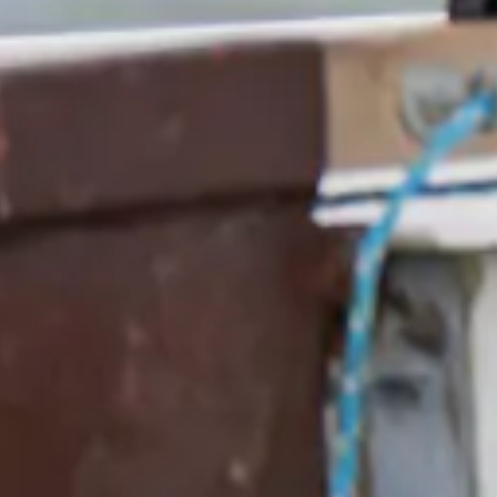
Játékok és szabadidős programok
Minden 
Részletes program és napirend
További információk
Foglalkozás nyelve
Magyar, Angol
Bővebben
Korhatár
8 - 17
Gyermek-tanár arány
5 táborozóra jut 1 tanár