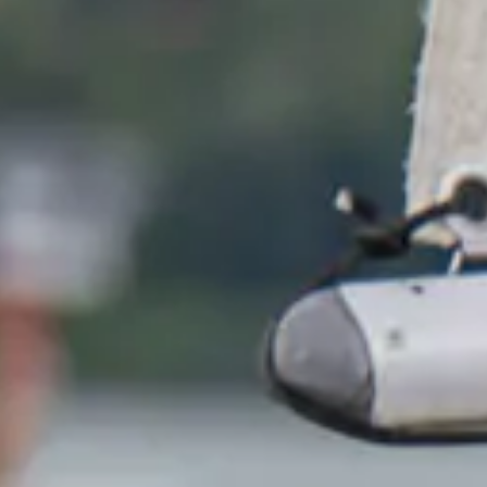
Új
Podcast angolul
Magyar mint idegen nyelv
Új tartalom
Főzés
Új
Sütisütés
Sportok
(foci, röpi, kosárlabda...)