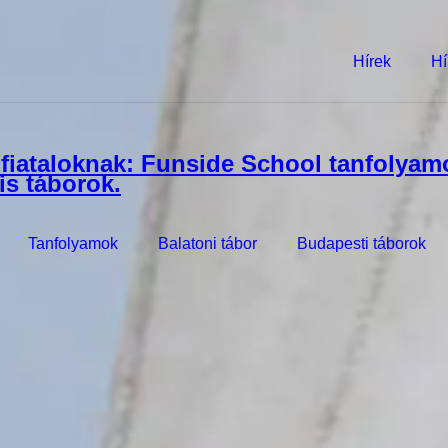
Hírek
Hí
Tanfolyamok
Balatoni tábor
Budapesti táborok
s csapatával!
 30-féle foglalkozást kínál egy varázslatos Balaton-parti helyszínen, é
hatsz - és válaszd ki a hozzád legjobban illőket lejjebb!