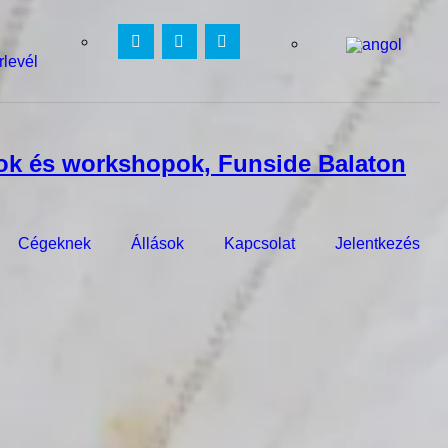
rlevél
Cégeknek
Állások
Kapcsolat
Jelentkezés
s évente több mint 1000 fiatalt vonz közel 30 országból. Tudj meg