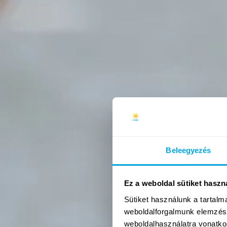
Amerikai sportok
(amerikai futball, baseball...)
Új tartalom
Tenisz & racketlon
Outdoor workout
(cross köredzés)
Jóga
Új
Beleegyezés
Íjászat
Golf
Ez a weboldal sütiket haszn
Sütiket használunk a tartal
Újra
weboldalforgalmunk elemzésé
weboldalhasználatra vonatko