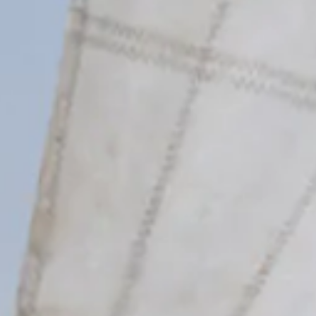
dezed fel! Szeld át velünk a hullámokat kis létszámú csoportokban, közve
a problémamegoldó képességedet. Az oktatás során megismerkedsz majd a vi
y a szél dagasztja a vitorlákat, miközben te irányítod a hajót! Ez nem c
s tudsz csatlakozni!