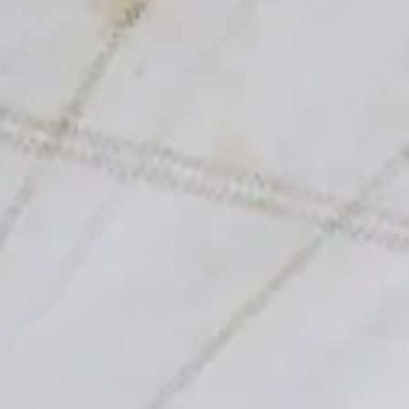
tlenül a saját strandunkról indulva. Tapasztalt oktatóink vezetésével
torlás hajó részeivel, elsajátítod az alapvető vitorlakezelési
sak egy foglalkozás, hanem egy igazi kaland, ahol új barátokat szerzel