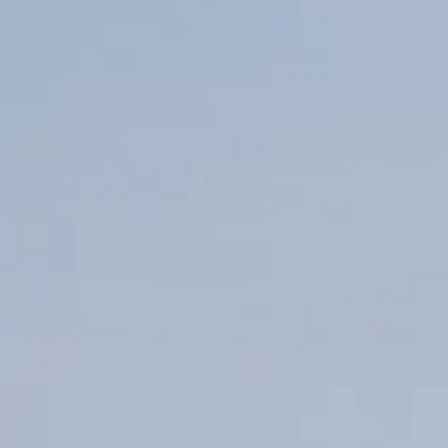
Vissza a többi foglalkozáshoz
Az oktatásról
Légy te is a szél és a víz ura, miközben a Balaton legszebb oldalát fe
megtanulhatod a vitorlázás alapjait, fejlesztheted a csapatjátékos és 
technikákat, és belekóstolsz a navigáció rejtelmeibe. Képzeld el, ahog
és felejthetetlen élményekkel gazdagodsz majd. Előképzettség nélkül i