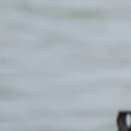
Képzőművészet
(intenzíven is választható)
Tánc
DJ
Új
Podcast tartalomgyártás
Új
Robotika: LEGO Spike
Újra
3D nyomtatás