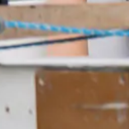
turnusban más szabadidős programok várnak!
A turnusok részletes pro