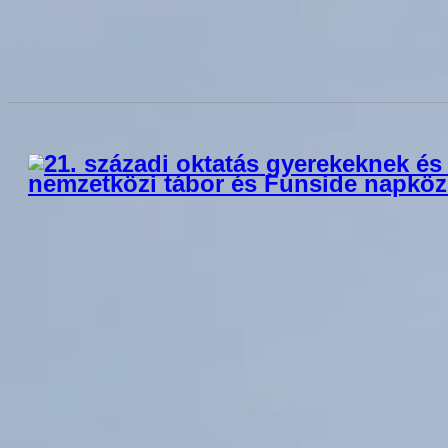
Vitorlás tábor
Tanulj vitorlázni a Funside Balaton szörfö
Jelentkezés
A Funside Balaton egy egyedülálló, kétnyelvű nyári tábor, amely közel
többet az elérhető foglalkozásokról - amelyekből heti kettőt is kipróbál