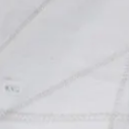
-biztos úszástudással rendelkező táborozók jelentkezését tudjuk
i Áron
csapata biztosítja táborozóink számára.
jes lista