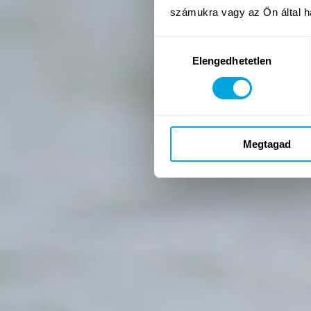
Lovaglás
számukra vagy az Ön által ha
Vízilabda és vízisportok
Hozzájárulás
Elengedhetetlen
kiválasztása
Szörf
SUP
Megtagad
Új
Állatkerti foglalkozás
Új
Amigurumi plüsskészítés
Fenntartható divat