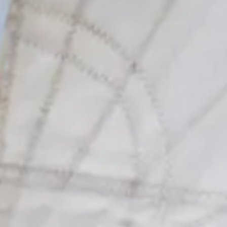
alamint
a vitorlás foglalkozásra a biztonság érdekében csak mélyvíz
szoros olimpikon, valamint világbajnoki bronzérmes szörföző
Gádorfalv
zül választhatsz egy második foglalkozást is (pl. Vitorlás + Tenisz)!
Tel