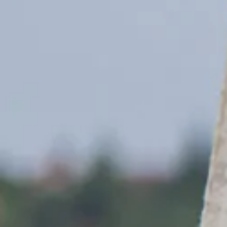
Az oktatás során kötelező a mentőmellény viselete (mi biztosítjuk), v
fogadni
. A vitorlás órákat– a SUP és szörfórákhoz hasonlóan – a hat
Jelentkezés
Milyen foglalkozásokkal kombinálható?
Vitorlás
+
Egy Funside Balaton turnus két foglalkozásból épül fel, az alábbiak kö
Angol
(intenzíven is választható)
Anyanyelvi angol
(intenzíven is választható)
Angol dráma