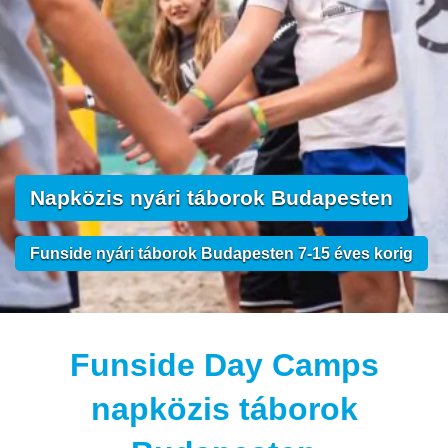
Napközis nyári táborok Budapesten
Funside nyári táborok Budapesten 7-15 éves korig
Funside Day Camps
napközis táborok