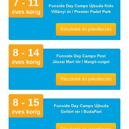
7 - 11
Funside Day Camps Újbuda Kids
éves korig
Villányi út / Premier Padel Park
Részletek és jelentkezés
8 - 14
Funside Day Camps Pest
éves korig
Jászai Mari tér / Margit-sziget
Részletek és jelentkezés
8 - 15
Funside Day Camps Újbuda
éves korig
Gellért tér / BudaPart