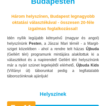
Budapesten
Három helyszínen, Budapest legnagyobb
oktatási választékával - összesen 20-féle
izgalmas foglalkozással!
Idén nyílik legújabb kétnyelvű (magyar és angol)
helyszínünk
Pesten
, a Jászai Mari térnél - a Margit-
sziget közelében - ahol a rendre telt házas
Újbuda
(Gellért téri) programunk mintájára alakítottuk ki a
választékot és a napirendet! Gellért téri helyszínünk
már a nyári szünet legelejétől elérhető,
Újbuda Kids
(Villányi út) táborunkat pedig a legfiatalabb
táborozóinknak ajánljuk!
Helyszínek