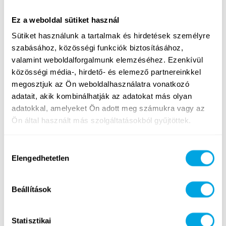
igényeire szabjuk!
Ez a weboldal sütiket használ
Sütiket használunk a tartalmak és hirdetések személyre
szabásához, közösségi funkciók biztosításához,
valamint weboldalforgalmunk elemzéséhez. Ezenkívül
közösségi média-, hirdető- és elemező partnereinkkel
VÁLOGATOTT CSAPAT
megosztjuk az Ön weboldalhasználatra vonatkozó
Tanári csapatunkat gondosan válogatjuk és alaposan felkészítjük, hogy
adatait, akik kombinálhatják az adatokat más olyan
a legjobb tábori élményt nyújtsuk!
adatokkal, amelyeket Ön adott meg számukra vagy az
Ön által használt más szolgáltatásokból gyűjtöttek.
Hozzájárulás
Elengedhetetlen
kiválasztása
EGÉSZ NYÁRON TÁBOROZUNK
Budapesti táboraink között a teljes nyári szünet alatt találhatsz
Beállítások
magadnak tartalmas kikapcsolódást!
Statisztikai