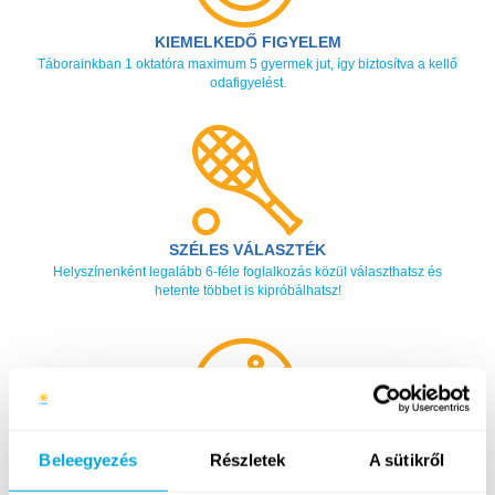
KIEMELKEDŐ FIGYELEM
Táborainkban 1 oktatóra maximum 5 gyermek jut, így biztosítva a kellő
odafigyelést.
SZÉLES VÁLASZTÉK
Helyszínenként legalább 6-féle foglalkozás közül választhatsz és
hetente többet is kipróbálhatsz!
JÁTSZVA TANULÁS
Beleegyezés
Részletek
A sütikről
Élményalapú, saját fejlesztésű tananyagainkat kifejezetten a gyerekek