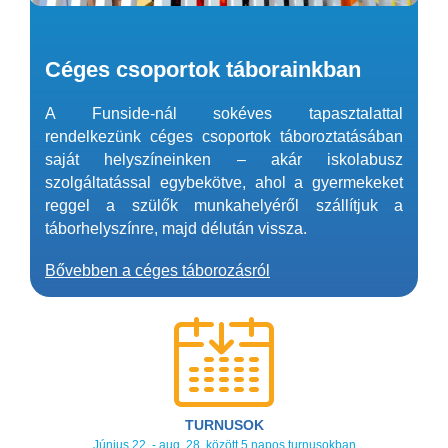
Céges csoportok táborainkban
A Funside-nál sokéves tapasztalattal
rendelkezünk céges csoportok táboroztatásában
saját helyszíneinken – akár iskolabusz
szolgáltatással egybekötve, ahol a gyermekeket
reggel a szülők munkahelyéről szállítjuk a
táborhelyszínre, majd délután vissza.
Bővebben a céges táborozásról
TURNUSOK
Június 22. - aug. 28. között 5 napos turnusokban