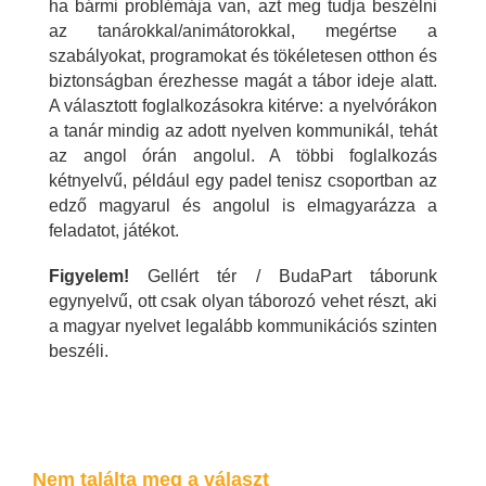
ha bármi problémája van, azt meg tudja beszélni
az tanárokkal/animátorokkal, megértse a
szabályokat, programokat és tökéletesen otthon és
biztonságban érezhesse magát a tábor ideje alatt.
A választott foglalkozásokra kitérve: a nyelvórákon
a tanár mindig az adott nyelven kommunikál, tehát
az angol órán angolul. A többi foglalkozás
kétnyelvű, például egy padel tenisz csoportban az
edző magyarul és angolul is elmagyarázza a
feladatot, játékot.
Figyelem!
Gellért tér / BudaPart táborunk
egynyelvű, ott csak olyan táborozó vehet részt, aki
a magyar nyelvet legalább kommunikációs szinten
beszéli.
Nem találta meg a választ