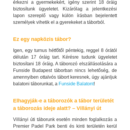
érkezni a gyermekekért, igény szerint 18 óráig
biztosítunk ügyeletet. Kizárólag a jelentkezési
lapon szereplő vagy külön írásban bejelentett
személyek vihetik el a gyerekeket a táborból.
Ez egy napközis tábor?
Igen, egy turnus hétfőtől péntekig, reggel 8 órától
délután 17 óráig tart. Kérésre tudunk ügyeletet
biztosítani 18 óráig. A táborozó elszállásolására a
Funside Budapest táborban nincs lehetőség, de
amennyiben ottalvós tábort keresnek, úgy ajánljuk
balatoni táborunkat, a
Funside Balatont
!
Elhagyják-e a táborozók a tábor területét
a táborozás ideje alatt? – Villányi út
Villányi úti táborunk esetén minden foglalkozás a
Premier Padel Park benti és kinti területén kerül