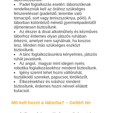
Padel foglalkozás esetén: táborozóknak
rendelkezniük kell az órához szükséges
felszereléssel (padelütő, terembe való
tornacipő, sort vagy teniszszoknya, póló). A
táborban különböző méretű
gyermekpadelütőt
díjmentesen biztosítunk
.
Az ékszer & divat alkotműhely és kézműves
táborhoz érdemes olyan játszós ruhában
érkezni, amelyet nem sajnálnak, ha koszos
lesz. Minden más szükséges eszközt
biztosítunk.
A tánc foglalkozásunkra kényelmes, játszós
ruhát javaslunk.
Az angol, magyar mint idegen nyelv,
robotika foglalkozásokhoz mindent biztosítunk.
Igény szerint lehet hozni váltóruhát,
tisztálkodó szereket, papucsot, törölközőt.
Étkezésekhez és iváshoz mindent
biztosítunk, érdemes hozni névvel ellátott
kulacsot.
Mit kell hozni a táborba? – Gellért tér