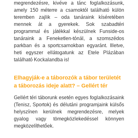
megrendezésre, kivéve a tánc foglalkozásunk,
amely 150 méterre a csarnoktól található külön
teremben zajlik – oda tanáraink kíséretében
mennek át a gyerekek. Sok szabadtéri
programmal és játékkal készülnek Funside-os
tanáraink a Feneketlen-tónál, a szomszédos
parkban és a sportcsarnokban egyaránt. Illetve,
heti egyszer ellátogatunk az Etele Plázában
található Kockalandba is!
Elhagyják-e a táborozók a tábor területét
a táborozás ideje alatt? – Gellért tér
Gellért téri táborunk esetén egyes foglalkozásaink
(Tenisz, Sportok) és délutáni programjaink külsős
helyszínen kerülnek megrendezésre, melyek
gyalog vagy tömegközlekedéssel könnyen
megközelíthetőek.