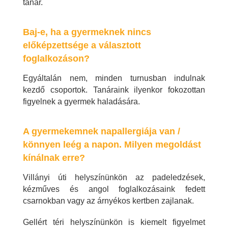
tanár.
Baj-e, ha a gyermeknek nincs
előképzettsége a választott
foglalkozáson?
Egyáltalán nem, minden turnusban indulnak
kezdő csoportok. Tanáraink ilyenkor fokozottan
figyelnek a gyermek haladására.
A gyermekemnek napallergiája van /
könnyen leég a napon. Milyen megoldást
kínálnak erre?
Villányi úti helyszínünkön az padeledzések,
kézműves és angol foglalkozásaink fedett
csarnokban vagy az árnyékos kertben zajlanak.
Gellért téri helyszínünkön is kiemelt figyelmet