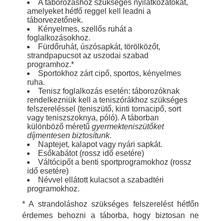
A táborozáshoz szükséges nyilatkozatokat,
amelyeket hétfő reggel kell leadni a
táborvezetőnek.
Kényelmes, szellős ruhát a
foglalkozásokhoz.
Fürdőruhát, úszósapkát, törölközőt,
strandpapucsot az uszodai szabad
programhoz.*
Sportokhoz zárt cipő, sportos, kényelmes
ruha.
Tenisz foglalkozás esetén: táborozóknak
rendelkezniük kell a teniszórákhoz szükséges
felszereléssel (teniszütő, kinti tornacipő, sort
vagy teniszszoknya, póló). A táborban
különböző méretű
gyermekteniszütőket
díjmentesen biztosítunk
.
Naptejet, kalapot vagy nyári sapkát.
Esőkabátot (rossz idő esetére)
Váltócipőt a benti sportprogramokhoz (rossz
idő esetére)
Névvel ellátott kulacsot a szabadtéri
programokhoz.
* A strandoláshoz szükséges felszerelést hétfőn
érdemes behozni a táborba, hogy biztosan ne