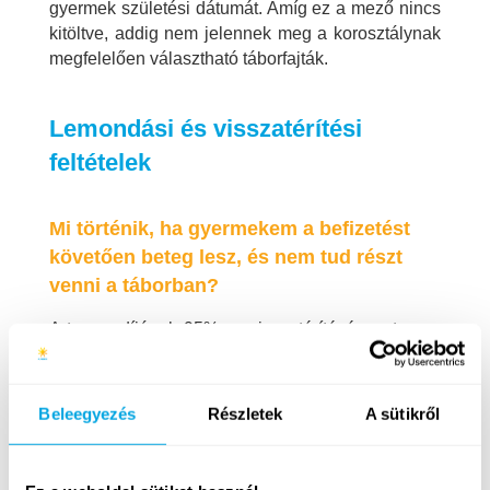
gyermek születési dátumát. Amíg ez a mező nincs
kitöltve, addig nem jelennek meg a korosztálynak
megfelelően választható táborfajták.
Lemondási és visszatérítési
feltételek
Mi történik, ha gyermekem a befizetést
követően beteg lesz, és nem tud részt
venni a táborban?
A turnus díjának 95%-os visszatérítésére a turnus
kezdete előtt két héttel hétfőig jogosult (ez esetben
egy 5%-os kezelési költség kerül levonásra a
teljes tábordíjból). Ugyaneddig a dátumig a turnus
Beleegyezés
Részletek
A sütikről
– a szabad helyek függvényében – díjtalanul
másik turnusra is cserélhető az adott nyáron belül
(ilyen esetben levonásra nem kerül sor). Ezután a