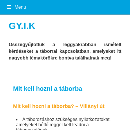
Menu
GY.I.K
Összegyűjtöttük a leggyakrabban ismételt
kérdéseket a táborral kapcsolatban, amelyeket itt
nagyobb témakörökre bontva találhatnak meg!
Mit kell hozni a táborba
Mit kell hozni a táborba? – Villányi út
A táborozáshoz szükséges nyilatkozatokat,
amelyeket hétfő reggel kell leadni a
táborvezetőnek.