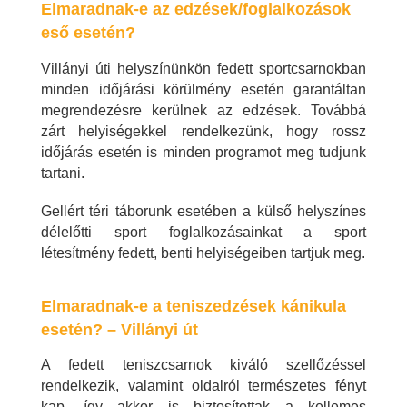
Elmaradnak-e az edzések/foglalkozások
eső esetén?
Villányi úti helyszínünkön fedett sportcsarnokban
minden időjárási körülmény esetén garantáltan
megrendezésre kerülnek az edzések. Továbbá
zárt helyiségekkel rendelkezünk, hogy rossz
időjárás esetén is minden programot meg tudjunk
tartani.
Gellért téri táborunk esetében a külső helyszínes
délelőtti sport foglalkozásainkat a sport
létesítmény fedett, benti helyiségeiben tartjuk meg.
Elmaradnak-e a teniszedzések kánikula
esetén? – Villányi út
A fedett teniszcsarnok kiváló szellőzéssel
rendelkezik, valamint oldalról természetes fényt
kap, így akkor is biztosítottak a kellemes