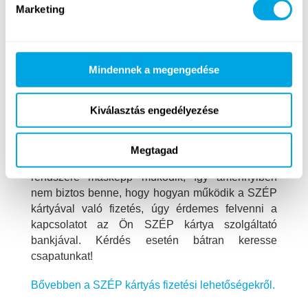
elfogadni).
Marketing
Pénzügyek
Mindennek a megengedése
Tudok SZÉP kártyával fizetni?
Kiválasztás engedélyezése
Budapesti táborainknál a turnus díja részben vagy
teljes egészében SZÉP Kártyáról is fizethető. A
SZÉP kártya zsebek összevonása után idéntől a
Megtagad
szálláshely zsebről. A különböző bankok online
rendszere másképp működik, így amennyiben
nem biztos benne, hogy hogyan működik a SZÉP
kártyával való fizetés, úgy érdemes felvenni a
kapcsolatot az Ön SZÉP kártya szolgáltató
bankjával. Kérdés esetén bátran keresse
csapatunkat!
Bővebben a SZÉP kártyás fizetési lehetőségekről.