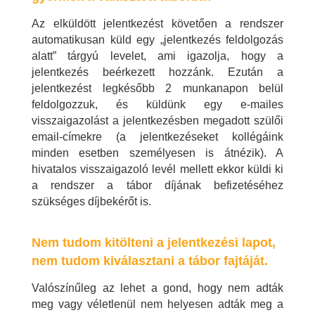
Az elküldött jelentkezést követően a rendszer
automatikusan küld egy „jelentkezés feldolgozás
alatt” tárgyú levelet, ami igazolja, hogy a
jelentkezés beérkezett hozzánk. Ezután a
jelentkezést legkésőbb 2 munkanapon belül
feldolgozzuk, és küldünk egy e-mailes
visszaigazolást a jelentkezésben megadott szülői
email-címekre (a jelentkezéseket kollégáink
minden esetben személyesen is átnézik). A
hivatalos visszaigazoló levél mellett ekkor küldi ki
a rendszer a tábor díjának befizetéséhez
szükséges díjbekérőt is.
Nem tudom kitölteni a jelentkezési lapot,
nem tudom kiválasztani a tábor fajtáját.
Valószínűleg az lehet a gond, hogy nem adták
meg vagy véletlenül nem helyesen adták meg a