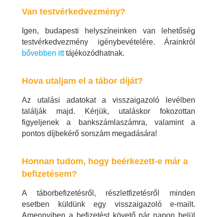
Van testvérkedvezmény?
Igen, budapesti helyszíneinken van lehetőség
testvérkedvezmény igénybevételére. Árainkról
bővebben itt
tájékozódhatnak.
Hova utaljam el a tábor díját?
Az utalási adatokat a visszaigazoló levélben
találják majd. Kérjük, utaláskor fokozottan
figyeljenek a bankszámlaszámra, valamint a
pontos díjbekérő sorszám megadására!
Honnan tudom, hogy beérkezett-e már a
befizetésem?
A táborbefizetésről, részletfizetésről minden
esetben küldünk egy visszaigazoló e-mailt.
Amennyiben a befizetést követő pár napon belül