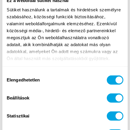
Ez a weboldal sütiket használ
turnus kezdete előtti szerdán 17 óráig történő
Sütiket használunk a tartalmak és hirdetések személyre
visszamondás esetén a turnus díjának 50%-os
szabásához, közösségi funkciók biztosításához,
visszatérítésére van lehetőség, ezt követően
valamint weboldalforgalmunk elemzéséhez. Ezenkívül
visszatérítésre nincs mód. A lemondást mindig
közösségi média-, hirdető- és elemező partnereinkkel
írásban kell megerősíteni (emailben a
tabor@funside.hu vagy budapest@funside.hu
megosztjuk az Ön weboldalhasználatra vonatkozó
címen); a visszatérítés a megerősítést követően 30
adatait, akik kombinálhatják az adatokat más olyan
napon belül kerül visszautalásra az eredeti
adatokkal, amelyeket Ön adott meg számukra vagy az
befizetőnek. Amennyiben a gyermek betegség
Ön által használt más szolgáltatásokból gyűjtöttek.
miatt nem tud részt venni a táborban, úgy orvosi
igazolás mellett lehetőség van az adott turnust –
Hozzájárulás
az adott nyáron belül, a szabad helyek
Elengedhetetlen
kiválasztása
függvényében – pótdíj nélkül másik turnusra
cserélni, amennyiben azt az eredetileg befizetett
turnust megelőző pénteken 15:00-ig írásban jelzik
Beállítások
(emailben a tabor@funside.hu vagy a
budapest@funside.hu címen) és az emailhez
Statisztikai
mellékelik az orvosi igazolást (utólag kiállított
orvosi igazolást nem tudunk érvényesnek