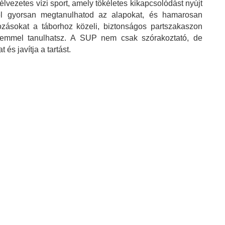
lvezetes vízi sport, amely tökéletes kikapcsolódást nyújt
vel gyorsan megtanulhatod az alapokat, és hamarosan
ozásokat a táborhoz közeli, biztonságos partszakaszon
yelemmel tanulhatsz. A SUP nem csak szórakoztató, de
 és javítja a tartást.