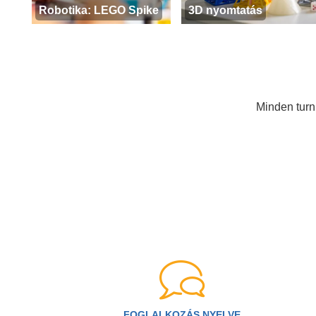
Robotika: LEGO Spike
3D nyomtatás
Minden tur
FOGLALKOZÁS NYELVE