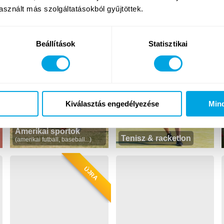
sznált más szolgáltatásokból gyűjtöttek.
Angol dráma
Podcast angolul
Beállítások
Statisztikai
ÚJ TARTALOM
Kiválasztás engedélyezése
Min
Amerikai sportok
Tenisz & racketlon
(amerikai futball, baseball...)
ÚJRA