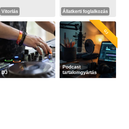
Vitorlás
Állatkerti foglalkozás
ÚJ
Podcast
DJ
tartalomgyártás