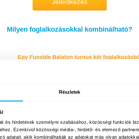
Jelentkezés
Milyen foglalkozásokkal kombinálható?
Egy Funside Balaton turnus két foglalkozásból
második foglalkozást is (pl
Részletek
ál
ÚJ
mak és hirdetések személyre szabásához, közösségi funkciók biz
hez. Ezenkívül közösségi média-, hirdető- és elemező partner
zó adatait, akik kombinálhatják az adatokat más olyan adatokka