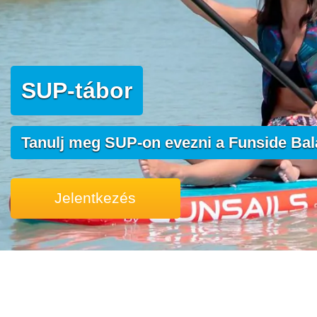
SUP-tábor
Tanulj meg SUP-on evezni a Funside Bal
Jelentkezés