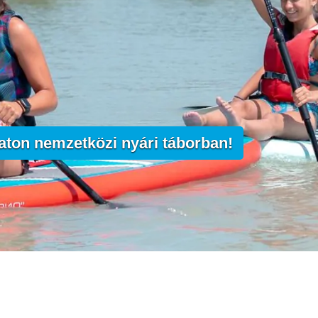
aton nemzetközi nyári táborban!