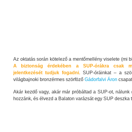
Az oktatás során kötelező a mentőmellény viselete (mi b
A biztonság érdekében a SUP-órákra csak mél
jelentkezését tudjuk fogadni.
SUP-óráinkat – a ször
világbajnoki bronzérmes szörföző
Gádorfalvi Áron
csapat
Akár kezdő vagy, akár már próbáltad a SUP-ot, nálunk
hozzánk, és élvezd a Balaton varázsát egy SUP deszka te