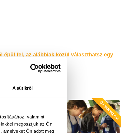
 épül fel, az alábbiak közül választhatsz egy
. SUP + Tenisz)!
Teljes lista
A sütikről
ÚJ TARTALOM
tosításához, valamint
einkkel megosztjuk az Ön
l, amelyeket Ön adott meg