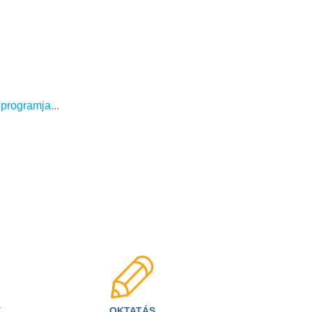
 programja...
Y
OKTATÁS