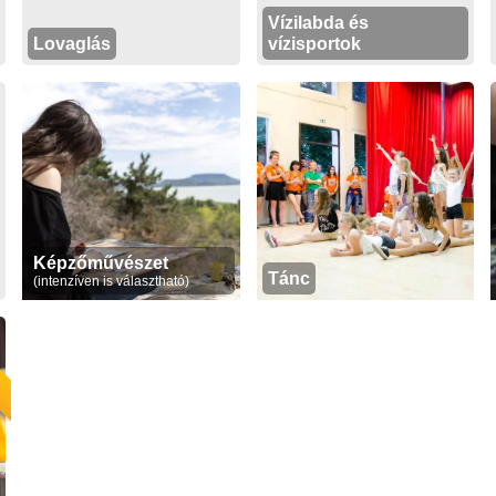
Vízilabda és
Lovaglás
vízisportok
Képzőművészet
Tánc
(intenzíven is választható)