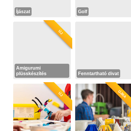
Íjászat
Golf
ÚJ
Amigurumi
plüsskészítés
Fenntartható divat
ÚJRA
ÚJ