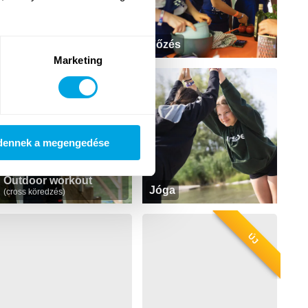
Magyar mint idegen
nyelv
Főzés
Marketing
dennek a megengedése
Outdoor workout
Jóga
(cross köredzés)
ÚJ