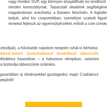
vagy röviden SUP, egy könnyen elsajátítható és rendkívül é
minden korosztálynak. Tapasztalt oktatóink segítségé
magabiztosan evezhetsz a Balaton felszínén. A foglalk
tartjuk, ahol kis csoportokban, személyre szabott fig
remekül fejleszti az egyensúlyérzéket, erősíti a core izmokat
iztosítjuk), a hűvösebb napokon neoprén ruhát is kérhetsz
.
yvíz-biztos úszástudással rendelkező táborozók
fórákhoz hasonlóan – a hatszoros olimpikon, valamint
a biztosítja táborozóink számára.
 garantáltan új élményekkel gazdagodsz majd. Csatlakozz
tejéről!