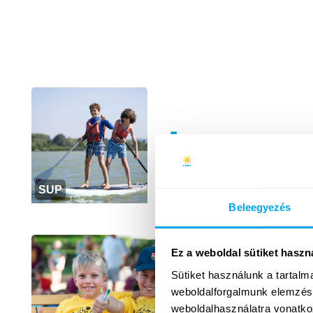
+
SUP
Beleegyezés
Ez a weboldal sütiket haszn
Sütiket használunk a tartal
weboldalforgalmunk elemzésé
weboldalhasználatra vonatko