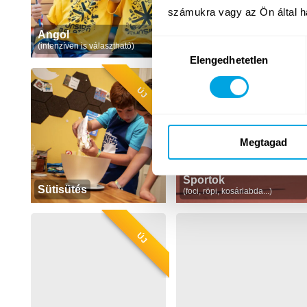
számukra vagy az Ön által ha
Angol
Anyanyelvi angol
Hozzájárulás
(intenzíven is választható)
(intenzíven is választható)
Elengedhetetlen
kiválasztása
ÚJ
Megtagad
Sportok
Sütisütés
(foci, röpi, kosárlabda...)
ÚJ