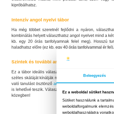
kipróbálhatsz.
Intenzív angol nyelvi tábor
Ha még többet szeretnél fejlődni a nyáron, választha
kombinálás helyett választhatsz angol nyelvet mind a két 
kb. egy 20 órás tanfolyamnak felel meg). Hosszú tu
haladhatsz előre (ez kb. egy 40 órás tanfolyammal ér fel)
Szintek és további angol nyelvi opciók
Ez a tábor ideális választás
kezdőtől A2-es szintű
tan
Beleegyezés
széles skáláját kínálják minden szinten: az
angol
és
any
való tanulást ösztönző
angol dráma
és
podcast tartalom
is lehetővé teszik. Válaszd a szintednek és érdeklődésed
Ez a weboldal sütiket haszn
közegben!
Sütiket használunk a tartal
weboldalforgalmunk elemzésé
weboldalhasználatra vonatko