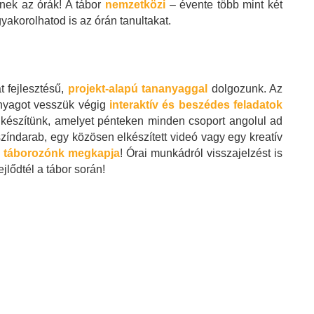
nek az órák! A tábor
nemzetközi
– évente több mint két
yakorolhatod is az órán tanultakat.
t fejlesztésű,
projekt-alapú tananyaggal
dolgozunk. Az
anyagot vesszük végig
interaktív és beszédes feladatok
 készítünk, amelyet pénteken minden csoport angolul ad
 színdarab, egy közösen elkészített videó vagy egy kreatív
 táborozónk megkapja
! Órai munkádról visszajelzést is
jlődtél a tábor során!