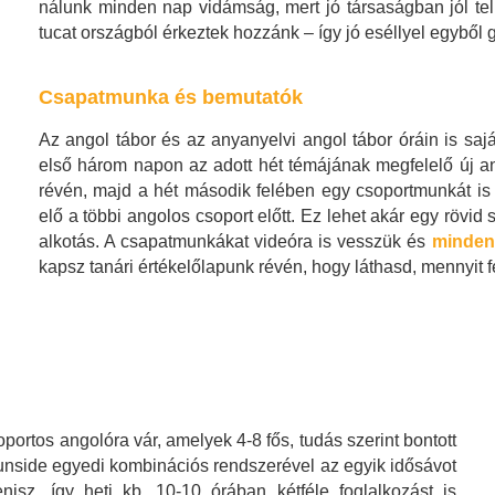
nálunk minden nap vidámság, mert jó társaságban jól tel
tucat országból érkeztek hozzánk – így jó eséllyel egyből g
Csapatmunka és bemutatók
Az angol tábor és az anyanyelvi angol tábor óráin is sajá
első három napon az adott hét témájának megfelelő új 
révén, majd a hét második felében egy csoportmunkát is
elő a többi angolos csoport előtt. Ez lehet akár egy rövid
alkotás. A csapatmunkákat videóra is vesszük és
minden
kapsz tanári értékelőlapunk révén, hogy láthasd, mennyit fe
portos angolóra vár, amelyek 4-8 fős, tudás szerint bontott
Funside egyedi kombinációs rendszerével az egyik idősávot
nisz, így heti kb. 10-10 órában kétféle foglalkozást is