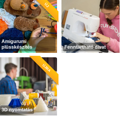
ÚJ
Amigurumi
plüsskészítés
Fenntartható divat
ÚJRA
3D nyomtatás