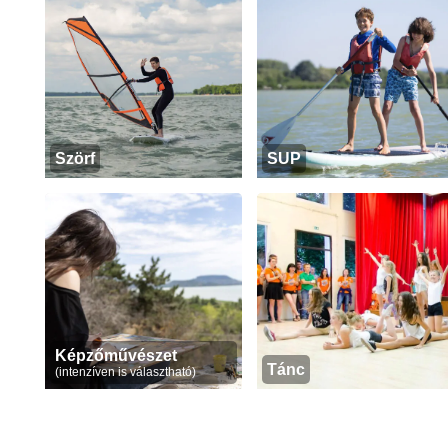
Szörf
SUP
Képzőművészet
Tánc
(intenzíven is választható)