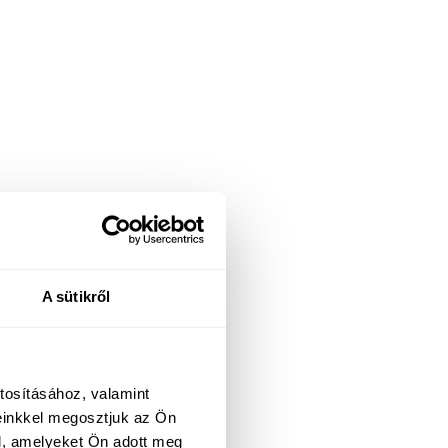
A sütikről
tosításához, valamint
einkkel megosztjuk az Ön
l, amelyeket Ön adott meg