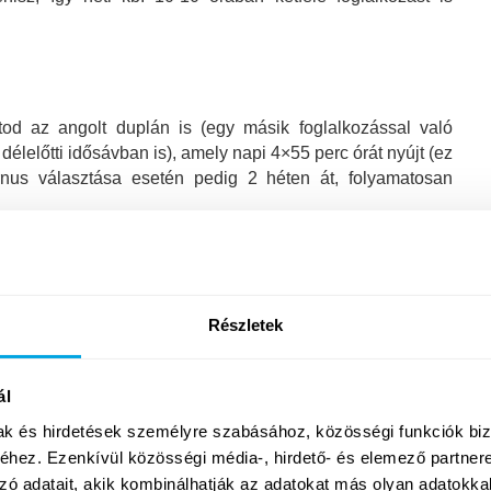
tod az angolt duplán is (egy másik foglalkozással való
délelőtti idősávban is), amely napi 4×55 perc órát nyújt (ez
rnus választása esetén pedig 2 héten át, folyamatosan
.
ulók számára. Foglalkozásaink az angol nyelvi fejlesztés
Részletek
anyelvi angol
nyelvórákon felül innovatív, tapasztalati úton
gyártás angolul
foglalkozásaink új készségek elsajátítását
nek legmegfelelőbb tábort, és fejlődj velünk egy inspiráló
ál
mak és hirdetések személyre szabásához, közösségi funkciók biz
hez. Ezenkívül közösségi média-, hirdető- és elemező partner
zó adatait, akik kombinálhatják az adatokat más olyan adatokka