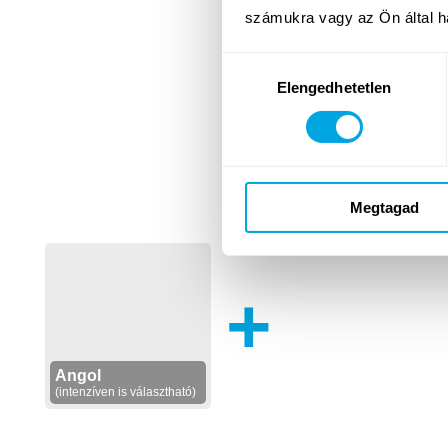
számukra vagy az Ön által ha
Hozzájárulás
Elengedhetetlen
kiválasztása
Megtagad
+
Angol
(intenzíven is választható)