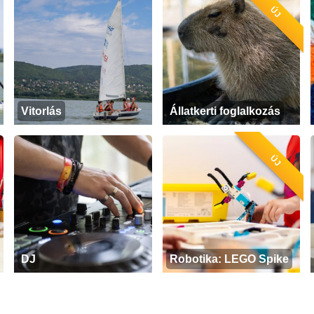
ÚJ
Vitorlás
Állatkerti foglalkozás
ÚJ
DJ
Robotika: LEGO Spike