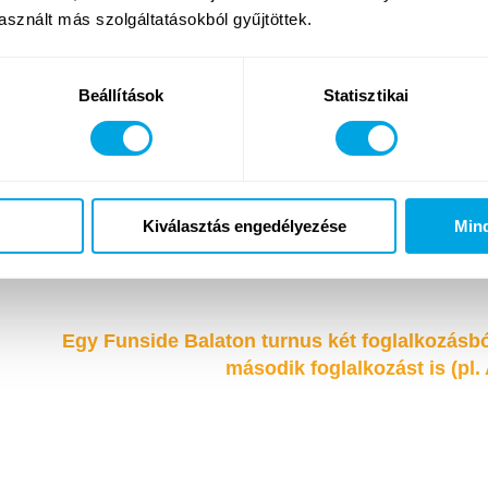
sznált más szolgáltatásokból gyűjtöttek.
Melyik angol tábort válasszam?
Beállítások
Statisztikai
Jelentkezés
Kiválasztás engedélyezése
Min
Milyen foglalkozásokkal kombinálható?
Egy Funside Balaton turnus két foglalkozásból
második foglalkozást is (pl.