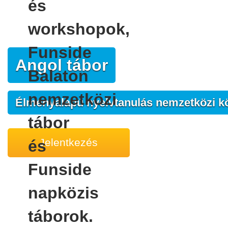
Angol tábor
Élményalapú nyelvtanulás nemzetközi k
Jelentkezés