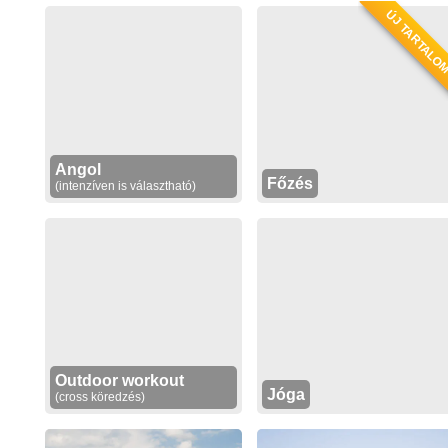
ÚJ TARTALO
Angol
Főzés
(intenzíven is választható)
Outdoor workout
Jóga
(cross köredzés)