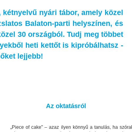
 kétnyelvű nyári tábor, amely közel
zslatos Balaton-parti helyszínen, és
közel 30 országból. Tudj meg többet
ekből heti kettőt is kipróbálhatsz -
őket lejjebb!
Az oktatásról
„Piece of cake” – azaz ilyen könnyű a tanulás, ha szóra