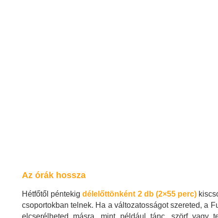
Az órák hossza
Hétfőtől péntekig
délelőttönként 2 db (2×55 perc)
kiscso
csoportokban telnek. Ha a változatosságot szereted, a 
elcserélheted másra, mint például tánc, szörf vagy te