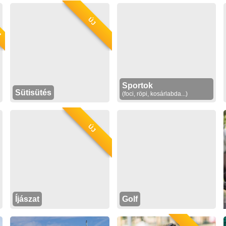
M
ÚJ
Sportok
Sütisütés
(foci, röpi, kosárlabda...)
ÚJ
Íjászat
Golf