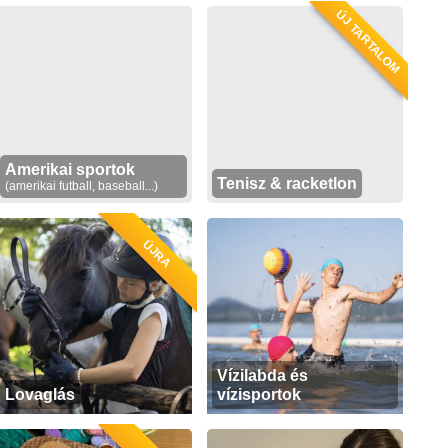
ÚJ TARTALOM
Amerikai sportok
Tenisz & racketlon
(amerikai futball, baseball...)
ÚJRA
Vízilabda és
Lovaglás
vízisportok