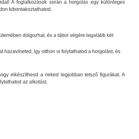
ráidat! A foglalkozások során a horgolás egy különleges
adon kibontakoztathatod.
ütemében dolgozhat, és a tábor végére legalább két
t hazaviheted, így otthon is folytathatod a horgolást, és
gy elkészíthesd a neked legjobban tetsző figurákat. A
lytathatod az alkotást.