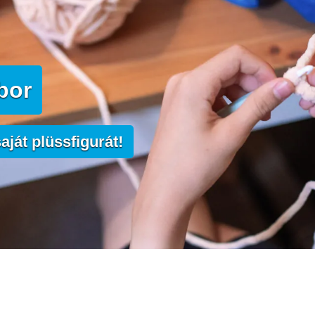
bor
aját plüssfigurát!