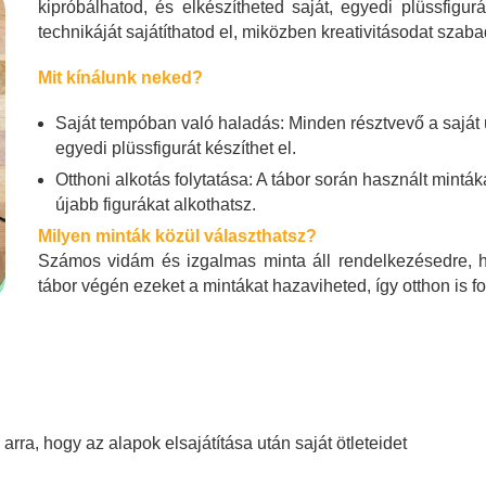
kipróbálhatod, és elkészítheted saját, egyedi plüssfigu
technikáját sajátíthatod el, miközben kreativitásodat szab
Mit kínálunk neked?
Saját tempóban való haladás: Minden résztvevő a saját 
egyedi plüssfigurát készíthet el.
Otthoni alkotás folytatása: A tábor során használt mintáka
újabb figurákat alkothatsz.
Milyen minták közül választhatsz?
Számos vidám és izgalmas minta áll rendelkezésedre, ho
tábor végén ezeket a mintákat hazaviheted, így otthon is fo
rra, hogy az alapok elsajátítása után saját ötleteidet