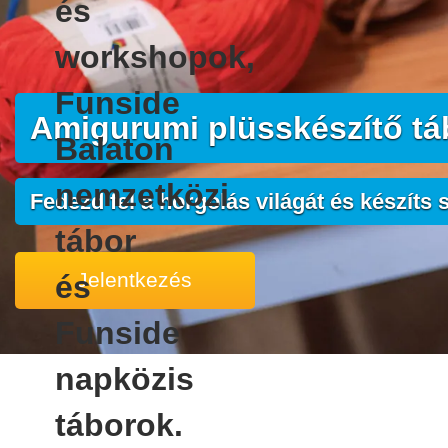
Amigurumi plüsskészítő tá
Fedezd fel a horgolás világát és készíts s
Jelentkezés