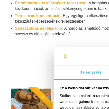
Finommotorikus készségek fejlesztése:
A horgolás 
kéz koordinációt, ami más tevékenységekben is haszno
Türelem és koncentráció:
Egy-egy figura elkészítése k
fókuszálás képességének fejlesztésében.
Stresszoldás és relaxáció:
A horgolás ismétlődő mozd
stresszt és elősegítik a relaxációt.
Beleegyezés
Ez a weboldal sütiket haszn
Sütiket használunk a tartal
ÚJ
+
weboldalforgalmunk elemzésé
weboldalhasználatra vonatko