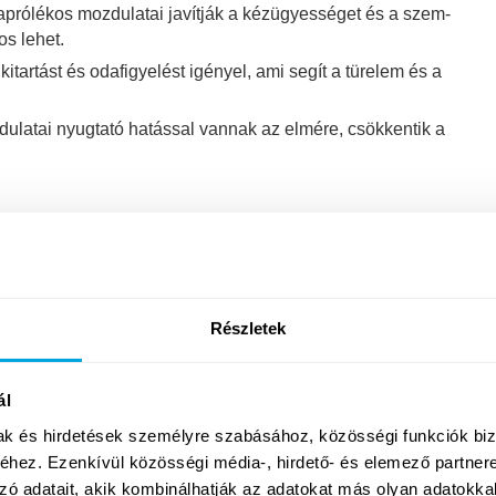
aprólékos mozdulatai javítják a kézügyességet és a szem-
s lehet.
itartást és odafigyelést igényel, ami segít a türelem és a
ulatai nyugtató hatással vannak az elmére, csökkentik a
Jelentkezés
Részletek
Milyen foglalkozásokkal kombinálható?
ál
mak és hirdetések személyre szabásához, közösségi funkciók biz
hez. Ezenkívül közösségi média-, hirdető- és elemező partner
Egy Funside Balaton turnus két foglalkozásból
zó adatait, akik kombinálhatják az adatokat más olyan adatokka