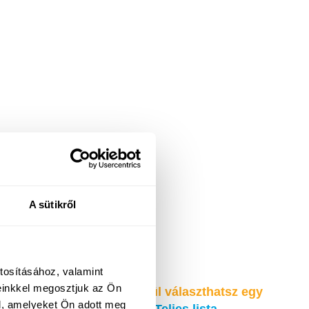
A sütikről
tosításához, valamint
einkkel megosztjuk az Ön
 épül fel, az alábbiak közül választhatsz egy
l, amelyeket Ön adott meg