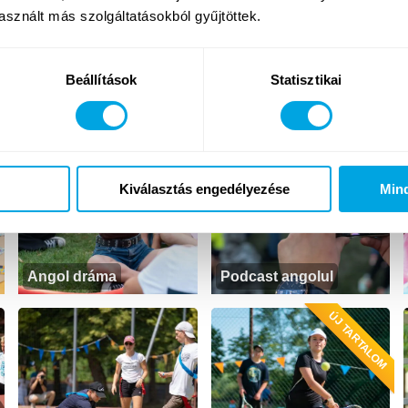
második foglalkozást is (pl. Amigurum
sznált más szolgáltatásokból gyűjtöttek.
Beállítások
Statisztikai
ÚJ
Kiválasztás engedélyezése
Min
Angol dráma
Podcast angolul
ÚJ TARTALOM