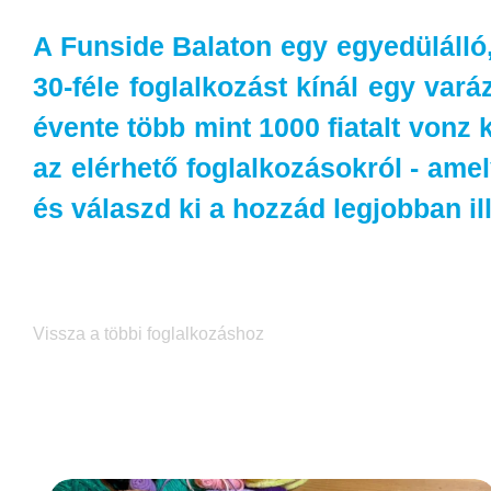
A Funside Balaton egy egyedülálló,
30-féle foglalkozást kínál egy vará
évente több mint 1000 fiatalt vonz 
az elérhető foglalkozásokról - amely
és válaszd ki a hozzád legjobban ill
Vissza a többi foglalkozáshoz