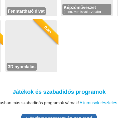
Képzőművészet
Fenntartható divat
(intenzíven is választható)
ÚJRA
3D nyomtatás
Játékok és szabadidős programok
nusban más szabadidős programok várnak!
A turnusok részletes