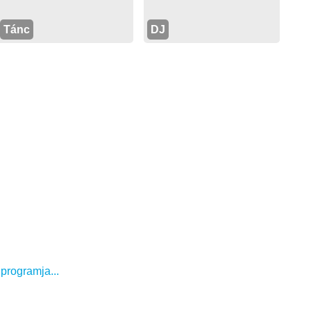
Tánc
DJ
 programja...