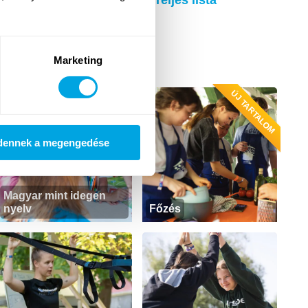
i plüsskészítés + Tenisz)!
Teljes lista
Marketing
ÚJ TARTALOM
dennek a megengedése
Magyar mint idegen
nyelv
Főzés