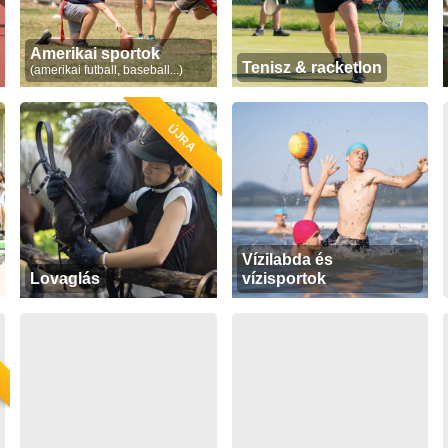
Amerikai sportok
Tenisz & racketlon
(amerikai futball, baseball...)
ÚJRA
Vízilabda és
Lovaglás
vízisportok