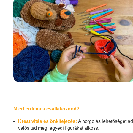
Miért érdemes csatlakoznod?
Kreativitás és önkifejezés:
A horgolás lehetőséget ad a
valósítsd meg, egyedi figurákat alkoss.