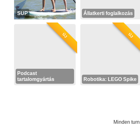
SUP
Állatkerti foglalkozás
ÚJ
ÚJ
Podcast
tartalomgyártás
Robotika: LEGO Spike
Minden tur