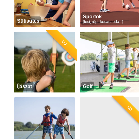
Sportok
Sütisütés
(foci, röpi, kosárlabda...)
ÚJ
Íjászat
Golf
ÚJ