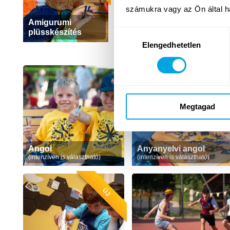
számukra vagy az Ön által ha
Amigurumi
plüsskészítés
Hozzájárulás
Elengedhetetlen
kiválasztása
Megtagad
Angol
Anyanyelvi angol
(intenzíven is választható)
(intenzíven is választható)
ÚJ