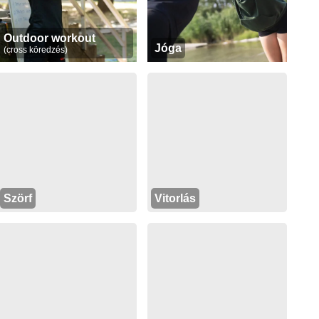
Outdoor workout
Jóga
(cross köredzés)
Szörf
Vitorlás