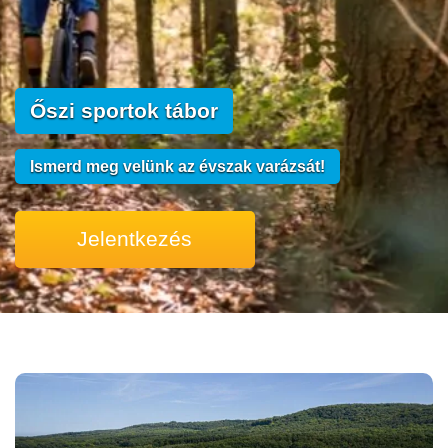
Őszi sportok tábor
Ismerd meg velünk az évszak varázsát!
Jelentkezés