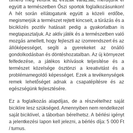
együtt a természetben Őszi sportok foglalkozásunkon!
A hét során ellátogatunk együtt a közeli erdőbe,
megismerjük a természet rejtett kincseit, a túrázás és a
biciklizés pozitív hatásait pedig a gyakorlatban is
megtapasztaljuk. Az aktív játék és a természetben való
mozgás amellett, hogy fejleszti az izomrendszert és az
állóképességet, segíti a gyerekeket az önálló
gondolkodásban és döntéshozatalban. Az új környezet
felfedezése, a játékos kihívások teljesítése és a
természet közelsége ösztönzi a kreativitást és a
problémamegoldó képességet. Ezek a tevékenységek
remek lehetőséget adnak a csapatépítésre és az
egészségünk fejlesztésére.
Ez a foglalkozás alapdíjas, de a részvételhez saját
biciklire lesz szükséged. Amennyiben nem rendelkezel
saját biciklivel, a táborban bérelhetsz. A bérlési igényt
a jelentkezési lapon kell jelezni, a bérlés díja: 5 000 Ft
/ turnus.