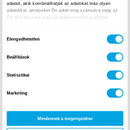
adatait, akik kombinálhatják az adatokat más olyan
adatokkal, amelyeket Ön adott meg számukra vagy az
Dráma
Quad
Ön által használt más szolgáltatásokból gyűjtöttek.
Hozzájárulás
Elengedhetetlen
kiválasztása
Beállítások
Tenisz
Outdoor workout
Statisztikai
Marketing
Játékok és szabadidős programok
Minden nap más szabadidős programok várnak!
Az Őszi
tábor részletes programja
Mindennek a megengedése