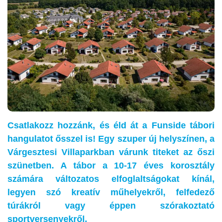
Csatlakozz hozzánk, és éld át a Funside tábori
hangulatot ősszel is! Egy szuper új helyszínen, a
Várgesztesi Villaparkban várunk titeket az őszi
szünetben. A tábor a 10-17 éves korosztály
számára változatos elfoglaltságokat kínál,
legyen szó kreatív műhelyekről, felfedező
túrákról vagy éppen szórakoztató
sportversenyekről.