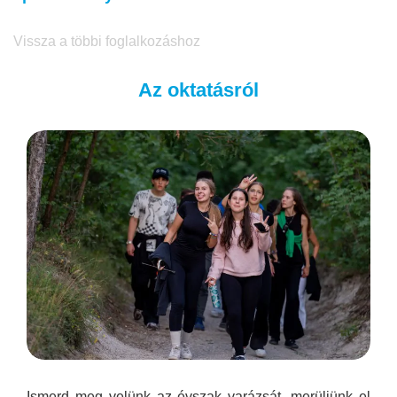
Vissza a többi foglalkozáshoz
Az oktatásról
Ismerd meg velünk az évszak varázsát, merüljünk el