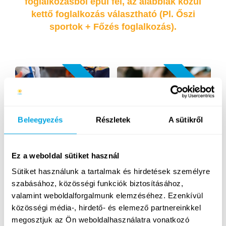
foglalkozásból épül fel, az alábbiak közül
kettő foglalkozás választható (Pl. Őszi
sportok + Főzés foglalkozás).
ÚJ
ÚJ
Beleegyezés
Részletek
A sütikről
Sütimester
Dizájn és animáció
Ez a weboldal sütiket használ
Sütiket használunk a tartalmak és hirdetések személyre
szabásához, közösségi funkciók biztosításához,
ÚJ
ÚJ
valamint weboldalforgalmunk elemzéséhez. Ezenkívül
közösségi média-, hirdető- és elemező partnereinkkel
megosztjuk az Ön weboldalhasználatra vonatkozó