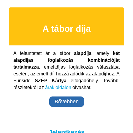
A tábor díja
A feltüntetett ár a tábor
alapdíja
, amely
két
alapdíjas foglalkozás kombinációját
tartalmazza
, emeltdíjas foglalkozás választása
esetén, az emelt díj hozzá adódik az alapdíjhoz. A
Funside
SZÉP Kártya
elfogadóhely. További
részletekről az
árak oldalon
olvashat.
Bővebben
Jelentkezés