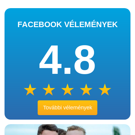
FACEBOOK VÉLEMÉNYEK
4.8
További vélemények