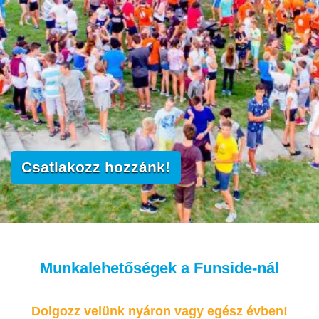
Csatlakozz hozzánk!
Munkalehetőségek a Funside-nál
Dolgozz velünk nyáron vagy egész évben!