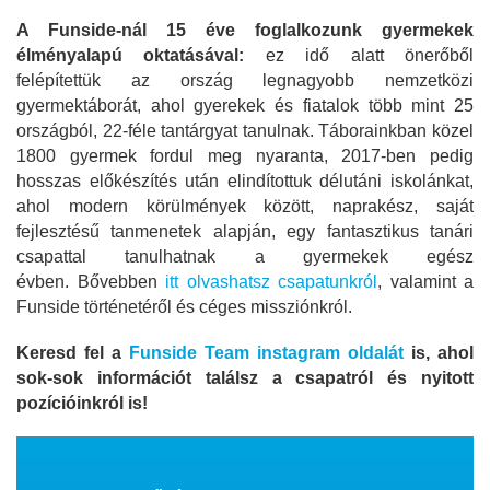
A Funside-nál 15 éve foglalkozunk gyermekek
élményalapú oktatásával:
ez idő alatt önerőből
felépítettük az ország legnagyobb nemzetközi
gyermektáborát, ahol gyerekek és fiatalok több mint 25
országból, 22-féle tantárgyat tanulnak. Táborainkban közel
1800 gyermek fordul meg nyaranta, 2017-ben pedig
hosszas előkészítés után elindítottuk délutáni iskolánkat,
ahol modern körülmények között, naprakész, saját
fejlesztésű tanmenetek alapján, egy fantasztikus tanári
csapattal tanulhatnak a gyermekek egész
évben. Bővebben
itt olvashatsz csapatunkról
, valamint a
Funside történetéről és céges missziónkról.
Keresd fel a
Funside Team instagram oldalát
is, ahol
sok-sok információt találsz a csapatról és nyitott
pozícióinkról is!