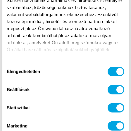
Sütiket használunk a tartalmak és hirdetések személyre
Tanári és óraadói lehetőségek a Funside School
szabásához, közösségi funkciók biztosításához,
délutáni iskoláiban és partneriskoláiban - több
valamint weboldalforgalmunk elemzéséhez. Ezenkívül
budapesti helyszínen is - valamint online, az
közösségi média-, hirdető- és elemező partnereinkkel
egész tanév során.
megosztjuk az Ön weboldalhasználatra vonatkozó
adatait, akik kombinálhatják az adatokat más olyan
adatokkal, amelyeket Ön adott meg számukra vagy az
Részletek és jelentkezés
Ön által használt más szolgáltatásokból gyűjtöttek.
Hozzájárulás
Elengedhetetlen
kiválasztása
Nyári munkalehetőségek balatoni és budapesti
Beállítások
nyári táborainkban
Statisztikai
Marketing