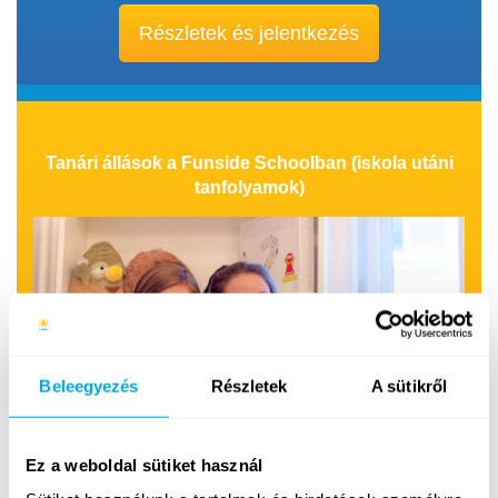
Részletek és jelentkezés
Tanári állások a Funside Schoolban (iskola utáni
tanfolyamok)
Beleegyezés
Részletek
A sütikről
Ez a weboldal sütiket használ