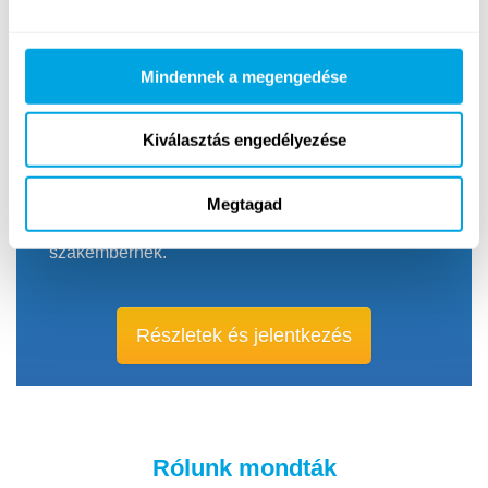
Mindennek a megengedése
Kiválasztás engedélyezése
Munkalehetőségek tanároknak, edzőknek,
animátoroknak, fotósoknak, videósoknak,
Megtagad
backoffice-munkatársaknak és további 20-féle
szakembernek.
Részletek és jelentkezés
Rólunk mondták