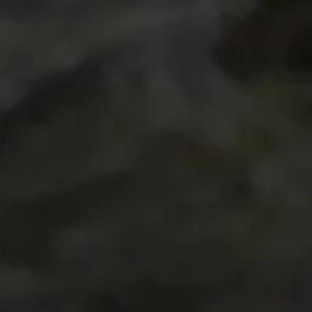
turnusban más szabadidős programok várnak!
A turnusok részletes pro