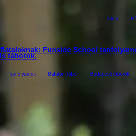
Hírek
Hí
Tanfolyamok
Balatoni tábor
Budapesti táborok
áborban
ágába
 30-féle foglalkozást kínál egy varázslatos Balaton-parti helyszínen, é
hatsz - és válaszd ki a hozzád legjobban illőket lejjebb!