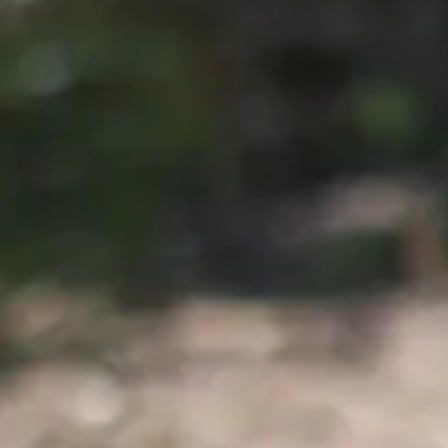
Angol
(intenzíven is választható)
Anyanyelvi angol
(intenzíven is választható)
Angol dráma
Magyar mint idegen nyelv
Új tartalom
Főzés
Új
Sütisütés
Sportok
(foci, röpi, kosárlabda...)