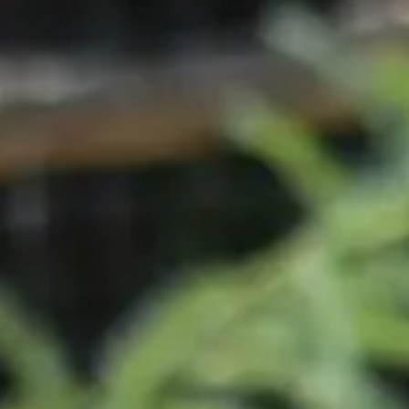
Vissza a többi foglalkozáshoz
Az oktatásról
Ezen a foglalkozáson a keszthelyi
Hajdú Zoo
állatkertbe látogatunk n
program során bepillantást nyerünk az állatkert lakóinak mindennapjai
izgalmas információt tudunk meg az állatokról, szokásaikról és igénye