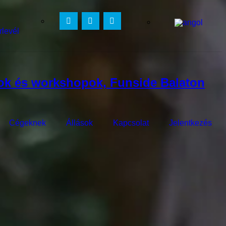
rlevél
Cégeknek
Állások
Kapcsolat
Jelentkezés
s évente több mint 1000 fiatalt vonz közel 30 országból. Tudj meg