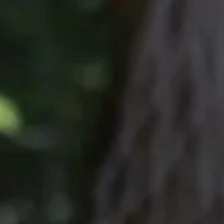
, mint a pampanyúl, az ezüstróka vagy a vízidisznó (kapibara). A
a és a napi feladatok összehangolása, miközben rengeteg érdekes és