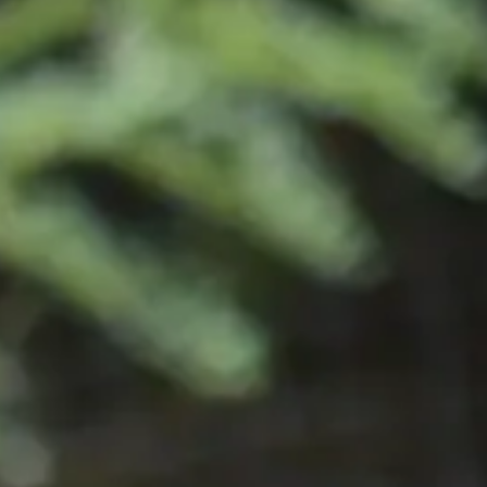
A hét ismerkedéssel indul, majd minden nap egy-egy állatcsoport kerül
valódi állatgondozóként próbálhatod ki magad, és megtapasztalhatod, 
A foglalkozásokat tapasztalt állatgondozók vezetik, a kiscsoportos f
Tanulóink hétfőtől péntekig minden délelőtt kisbusszal utaznak a tábor
vehetnek részt. A délelőtt második oktatási blokkjában egy további fog
Jelentkezés
Milyen foglalkozásokkal kombinálható?
Új
Állatkerti foglalkozás
+
Egy Funside Balaton turnus két foglalkozásból épül fel, az alábbiak kö