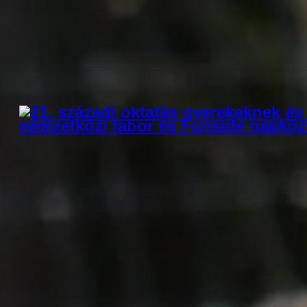
Állatkerti foglalkozás a Funside Balaton t
Gyakorlati betekintés az állatgondozás vil
Jelentkezés
A Funside Balaton egy egyedülálló, kétnyelvű nyári tábor, amely közel
többet az elérhető foglalkozásokról - amelyekből heti kettőt is kipróbál