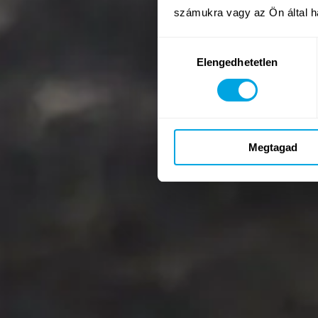
Újra
számukra vagy az Ön által ha
Lovaglás
Hozzájárulás
Elengedhetetlen
kiválasztása
Vízilabda és vízisportok
Szörf
Megtagad
SUP
Vitorlás
Új
Amigurumi plüsskészítés
Fenntartható divat