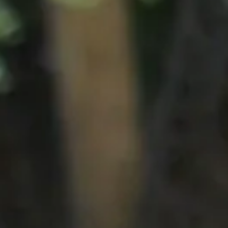
 a középpontba, az adott állatcsoport gondozásával, szükségleteivel és
hogyan működik egy sokszínű állatcsoport gondozása, valamint hogyan é
orma pedig lehetővé teszi, hogy mindenki aktívan részt vegyen a progra
helysznínünktől kevesebb mint negyed órára található családi állatkertbe
lalkozás is választható (ld. lejjebb), délután pedig rengeteg szabadidős
zül választhatsz egy második foglalkozást is (pl. Állatkerti foglalkozá