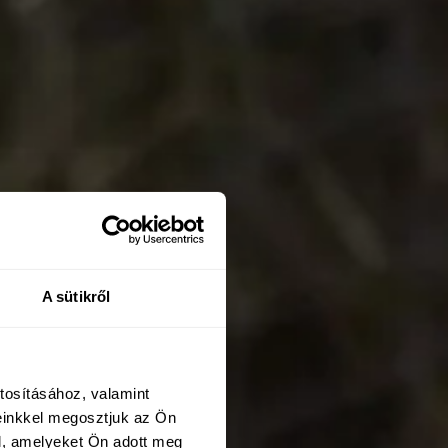
A sütikről
tosításához, valamint
einkkel megosztjuk az Ön
l, amelyeket Ön adott meg