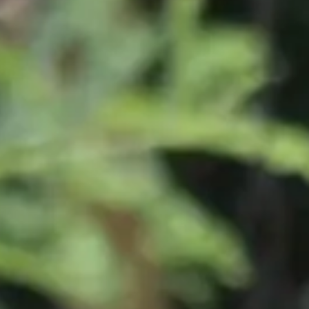
aponta, ahol többek között olyan különleges állatokkal is találkozhatsz
ba: megtanuljuk, hogyan zajlik az etetés, a környezetük rendben tartás
ikről.