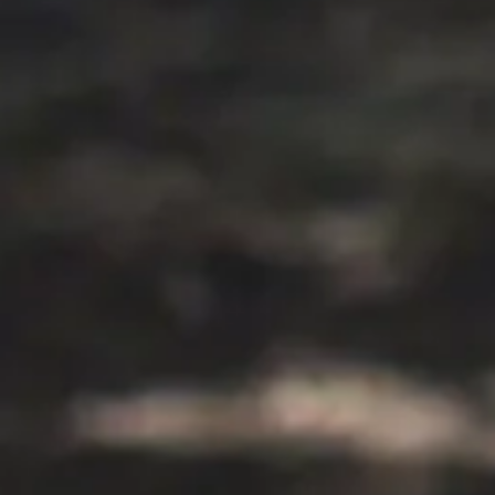
Tánc
DJ
Új
Podcast tartalomgyártás
Új
Robotika: LEGO Spike
Újra
3D nyomtatás
Játékok és szabadidős programok