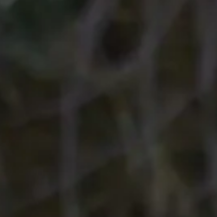
 viselkedésével foglalkozunk részletesebben. A gyakorlati rész során
pül fel egy teljes nap az állatkertben.
mokon – a legügyesebbek extra feladatokat is kaphatnak.
, ahol naponta kb. másfél órás interaktív, ismeretterjesztő órán
 játék és program vár rád a táborban!
s + Tenisz)!
Teljes lista