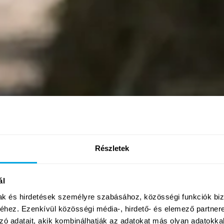
Részletek
ál
mak és hirdetések személyre szabásához, közösségi funkciók biz
hez. Ezenkívül közösségi média-, hirdető- és elemező partner
zó adatait, akik kombinálhatják az adatokat más olyan adatokka