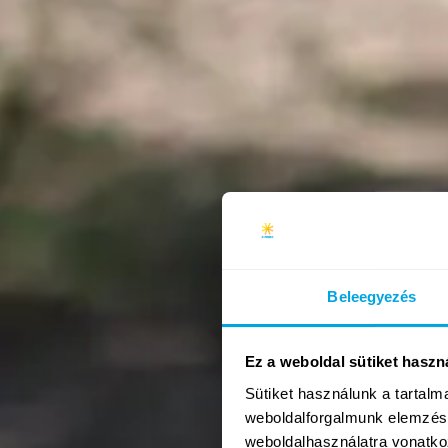
Amerikai sportok
(amerikai futball, baseball...)
Új tartalom
Tenisz & racketlon
Outdoor workout
(cross köredzés)
Jóga
Beleegyezés
Új
Íjászat
Ez a weboldal sütiket haszn
Sütiket használunk a tartal
Golf
weboldalforgalmunk elemzésé
weboldalhasználatra vonatko