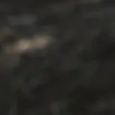
Minden 
Részletes program és napirend
További információk
Foglalkozás nyelve
Magyar, Angol
Bővebben
Korhatár
8 - 12
Gyermek-tanár arány
5 táborozóra jut 1 tanár
Bővebben