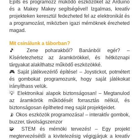
Építs és programozz működő eszközöket az Arduino
és a Makey Makey segítségével! Izgalmas, kreatív
projekteken keresztül fedezheted fel az elektronikát és
a programozást, miközben igazi mérnöknek érezheted
magad.
Mit csinálunk a táborban?
🎵 Zene poharakból? Banánból egér? –
Kísérletezhetsz az áramkörökkel, és hétköznapi
tárgyakat alakíthatsz működő eszközökké.
🎮 Saját játékvezérlő építése! – Joystickot, potmétert
és gombokat programozunk, hogy saját játékokat
irányíthass velük.
💡 Elektronikai alapok biztonságosan! – Megtanulod
az áramkörök működését forrasztás nélkül, és
biztonságosan építheted meg saját projektjeidet.
📡 Okos eszközök programozása! – interaktív gombok,
buzzer, távolságszenzor
🧩 STEM és mérnöki tervezés! – Egy projekt
megtervezésétől a kivitelezésig végigjárjuk a kreatív