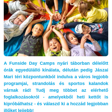
A Funside Day Camps nyári táborban délelőtt
órák egyedülálló kínálata, délután pedig Jászai
Mari téri központunkból indulva a város legjobb
programjai, strandolás és sportos kalandok
várnak rád! Tudj meg többet az elérhető
foglalkozásokról - amelyekből heti kettőt is
kipróbálhatsz - és válaszd ki a hozzád legjobban
illőket lejjebb!