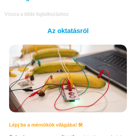
Vissza a többi foglalkozáshoz
Az oktatásról
Lépj be a mérnökök világába! 🛠️