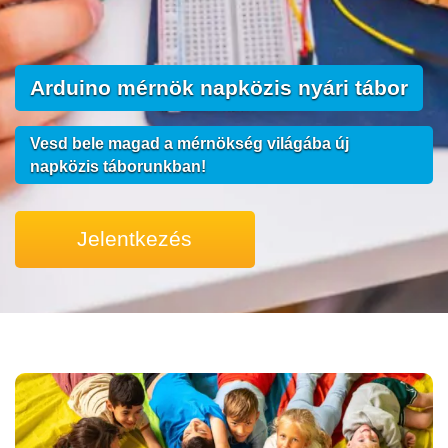
Arduino mérnök napközis nyári tábor
Vesd bele magad a mérnökség világába új
napközis táborunkban!
Jelentkezés