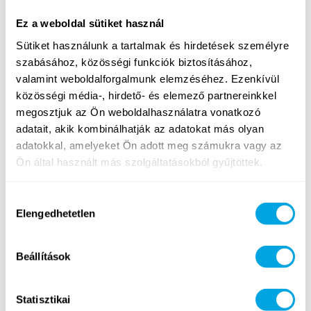
ÚJRA
Ez a weboldal sütiket használ
Sütiket használunk a tartalmak és hirdetések személyre
szabásához, közösségi funkciók biztosításához,
valamint weboldalforgalmunk elemzéséhez. Ezenkívül
közösségi média-, hirdető- és elemező partnereinkkel
megosztjuk az Ön weboldalhasználatra vonatkozó
Strandsportok
Tánc
adatait, akik kombinálhatják az adatokat más olyan
adatokkal, amelyeket Ön adott meg számukra vagy az
Ön által használt más szolgáltatásokból gyűjtöttek.
Hozzájárulás
Elengedhetetlen
kiválasztása
Amigurumi
Beállítások
plüsskészítés
Statisztikai