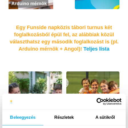
Arduino mérnök
Egy Funside napközis tábori turnus két
foglalkozásból épül fel, az alábbiak közül
választhatsz egy második foglalkozást is (pl.
Arduino mérnök + Angol)!
Teljes lista
Beleegyezés
Részletek
A sütikről
Angol nyelv
Padel tenisz