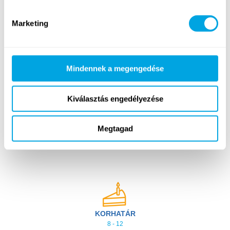
Játékok és szabadidős programok
Marketing
Részletes program és napirend
Mindennek a megengedése
További információk
Kiválasztás engedélyezése
Megtagad
FOGLALKOZÁS NYELVE
Magyar, Angol
KORHATÁR
8 - 12