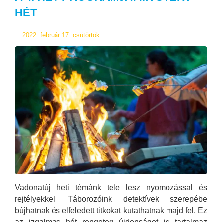
HÉT
2022. február 17. csütörtök
Vadonatúj heti témánk tele lesz nyomozással és
rejtélyekkel. Táborozóink detektívek szerepébe
bújhatnak és elfeledett titkokat kutathatnak majd fel. Ez
az izgalmas hét rengeteg újdonságot is tartalmaz