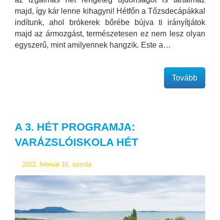
majd, így kár lenne kihagyni! Hétfőn a Tőzsdecápákkal
indítunk, ahol brókerek bőrébe bújva ti irányítjátok
majd az ármozgást, természetesen ez nem lesz olyan
egyszerű, mint amilyennek hangzik. Este a…
Tovább
A 3. HÉT PROGRAMJA:
VARÁZSLÓISKOLA HÉT
2022. február 16. szerda