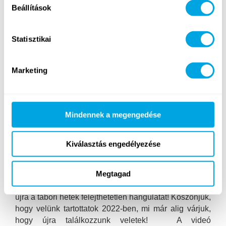
Beállítások
2023. január 9. hétfő
Statisztikai
Marketing
Mindennek a megengedése
Kiválasztás engedélyezése
Megtagad
Megérkezett a 2022-es Funside Balaton aftermovie!
Repüljünk vissza közösen Balatongyörökre és éljük át
újra a tábori hetek felejthetetlen hangulatát! Köszönjük,
hogy velünk tartottatok 2022-ben, mi már alig várjuk,
hogy újra találkozzunk veletek! A videó