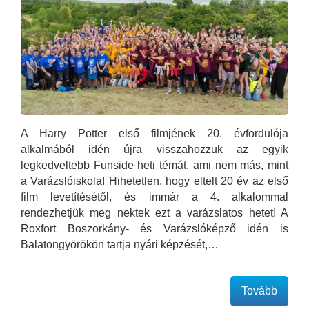
A Harry Potter első filmjének 20. évfordulója
alkalmából idén újra visszahozzuk az egyik
legkedveltebb Funside heti témát, ami nem más, mint
a Varázslóiskola! Hihetetlen, hogy eltelt 20 év az első
film levetítésétől, és immár a 4. alkalommal
rendezhetjük meg nektek ezt a varázslatos hetet! A
Roxfort Boszorkány- és Varázslóképző idén is
Balatongyörökön tartja nyári képzését,…
Tovább