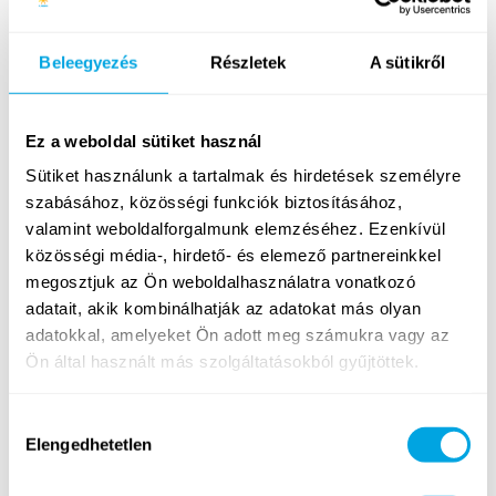
Nyelvtanár Munkavégzés helye: Funside Balaton tábor
(ismerd meg a tábort bővebben)
Beleegyezés
Részletek
A sütikről
Tovább
Ez a weboldal sütiket használ
Sütiket használunk a tartalmak és hirdetések személyre
szabásához, közösségi funkciók biztosításához,
valamint weboldalforgalmunk elemzéséhez. Ezenkívül
közösségi média-, hirdető- és elemező partnereinkkel
megosztjuk az Ön weboldalhasználatra vonatkozó
adatait, akik kombinálhatják az adatokat más olyan
adatokkal, amelyeket Ön adott meg számukra vagy az
Ön által használt más szolgáltatásokból gyűjtöttek.
Hozzájárulás
Elengedhetetlen
kiválasztása
FUNSIDE BALATON 2022
AFTERMOVIE