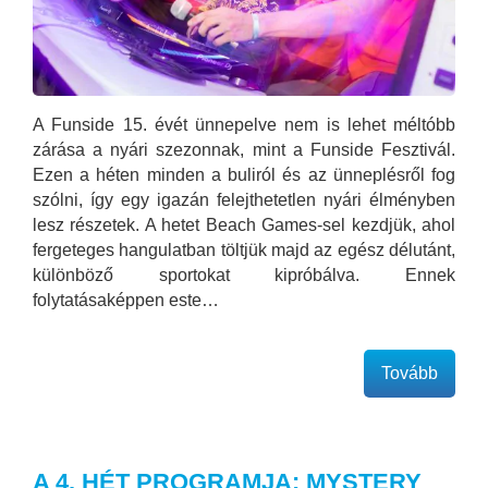
A Funside 15. évét ünnepelve nem is lehet méltóbb
zárása a nyári szezonnak, mint a Funside Fesztivál.
Ezen a héten minden a buliról és az ünneplésről fog
szólni, így egy igazán felejthetetlen nyári élményben
lesz részetek. A hetet Beach Games-sel kezdjük, ahol
fergeteges hangulatban töltjük majd az egész délutánt,
különböző sportokat kipróbálva. Ennek
folytatásaképpen este…
Tovább
A 4. HÉT PROGRAMJA: MYSTERY