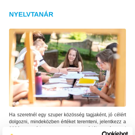
NYELVTANÁR
Ha szeretnél egy szuper közösség tagjaként, jó célért
dolgozni, mindeközben értéket teremteni, jelentkezz a
2026-os nyári szezon nyitott pozícióira még ma!