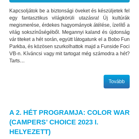
Kapcsoljátok be a biztonsági öveket és készüljetek fel
egy fantasztikus világkörüli utazásra! Új kultúrák
megismerése, érdekes hagyományok átélése, ízelítő a
világ sokszínűségéből. Megannyi kaland és újdonság
vár titeket a hét során, együtt látogatunk el a Bobo Fun
Parkba, és közösen szurkolhattok majd a Funside Foci
VB-n. Kíváncsi vagy mit tartogat még számodra a hét?
Tarts…
Tovább
A 2. HÉT PROGRAMJA: COLOR WAR
(CAMPERS’ CHOICE 2023 I.
HELYEZETT)