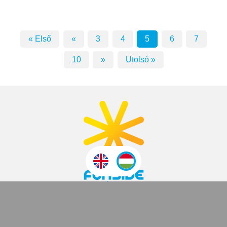
« Első
«
3
4
5
6
7
10
»
Utolsó »
2007 ÓTA
Funside School