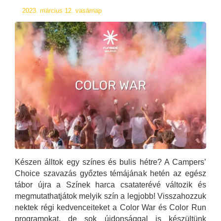
2023. március 12. vasárnap
Készen álltok egy színes és bulis hétre? A Campers’
Choice szavazás győztes témájának hetén az egész
tábor újra a Színek harca csataterévé változik és
megmutathatjátok melyik szín a legjobb! Visszahozzuk
nektek régi kedvenceiteket a Color War és Color Run
programokat, de sok újdonsággal is készültünk