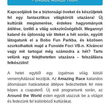
Kapcsoljátok be a biztonsági öveket és készüljetek
fel egy fantasztikus világkörüli utazásra! Új
kultúrák megismerése, érdekes hagyományok
átélése, ízelítő a világ sokszínűségéből. Megannyi
kaland és újdonság vár titeket a hét során, együtt
látogatunk el a Bobo Fun Parkba, és közösen
szurkolhattok majd a Funside Foci VB-n. Kíváncsi
vagy mit tartogat még számodra a hét? Tarts
velünk egy felejthetetlen utazásra – felszállásra
felkészülni!
A hetet egyből egy izgalmas világ körüli
versenyfutással kezdjük. Az
Amazing Race
kalandos
állomásain határaitokat átlépve fedezhetitek fel mire
képes a csapaterő. Új esti programunk során, az
Around the World
esten együtt utazzuk be a világot
és fedezünk fel különböző kultúrákat.