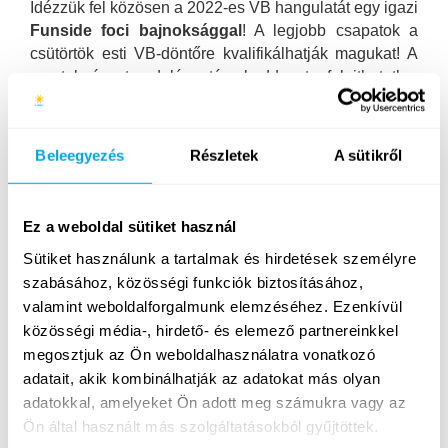
Idézzük fel közösen a 2022-es VB hangulatát egy igazi
Funside
foci
bajnoksággal
! A legjobb csapatok a
csütörtök esti VB-döntőre kvalifikálhatják magukat! A
sportok és strandolás után, kedd este felejthetetlen
fejetlenség vár rátok a
20 másodperc totál káosz
során. Új programunkon kreativitást igénylő, vicces,
nem hétköznapi megoldásokkal találkozhattok majd.
Beleegyezés
Részletek
A sütikről
Szerdán legújabb nagy programhelyszínünk felé
vesszük az irányt, ami nem más, mint a
Bobo Fun
Ez a weboldal sütiket használ
Park
. Trambulinparkok, mászófalak, kalandparkok:
mindez egy helyen vár rátok egy 3000 m2-es
Sütiket használunk a tartalmak és hirdetések személyre
létesítményben. Este elhozzuk nektek a máltai
Fények
szabásához, közösségi funkciók biztosításához,
Fesztiválját
, ahol kivilágított út vezet majd titeket a
valamint weboldalforgalmunk elemzéséhez. Ezenkívül
balatongyöröki Szépkilátó felé.
közösségi média-, hirdető- és elemező partnereinkkel
megosztjuk az Ön weboldalhasználatra vonatkozó
Csütörtökön New York Citybe repülünk nyomozni, ahol
adatait, akik kombinálhatják az adatokat más olyan
a
Cluedo New York-i helyszínelése
során nem elég
adatokkal, amelyeket Ön adott meg számukra vagy az
gyorsnak lenni, hanem minden apró részletre ügyelve,
Ön által használt más szolgáltatásokból gyűjtöttek.
helyesen kell megfejteni a rejtélyt ahhoz, hogy le