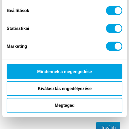
Beállítások
Statisztikai
Marketing
A Funside Világbajnokság hetének első napjaiban
Csapatküldetés, Color Run és Aquapark délután is
színesítette a programot, csütörtök este pedig már a
Mindennek a megengedése
Funside VB döntő következik! Franciaország, Anglia,
Horvátország és Belgium – korosztályokon túlmutató
Kiválasztás engedélyezése
közösségi fórum a Funside Balaton első turnusára
érkezett gyerekeknek, hiszen a 2018-as FIFA
Labdarúgó Világbajnokság elődöntős válogatottjai
Megtagad
alapján kialakított csoportok közösen hajtanak…
Tovább