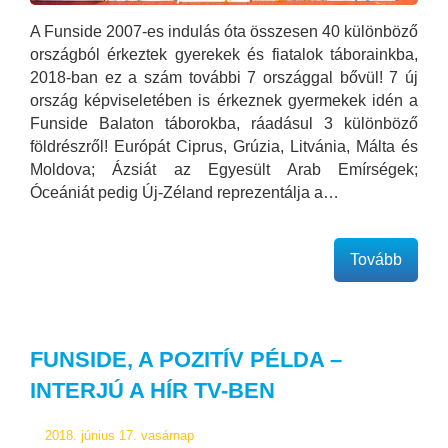
A Funside 2007-es indulás óta összesen 40 különböző
országból érkeztek gyerekek és fiatalok táborainkba,
2018-ban ez a szám további 7 országgal bővül! 7 új
ország képviseletében is érkeznek gyermekek idén a
Funside Balaton táborokba, ráadásul 3 különböző
földrészről! Európát Ciprus, Grúzia, Litvánia, Málta és
Moldova; Ázsiát az Egyesült Arab Emírségek;
Óceániát pedig Új-Zéland reprezentálja a…
Tovább
FUNSIDE, A POZITÍV PÉLDA –
INTERJÚ A HÍR TV-BEN
2018. június 17. vasárnap