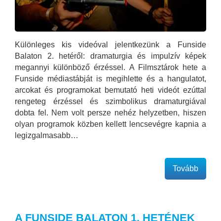
Különleges kis videóval jelentkezünk a Funside
Balaton 2. hetéről: dramaturgia és impulzív képek
megannyi különböző érzéssel. A Filmsztárok hete a
Funside médiastábját is megihlette és a hangulatot,
arcokat és programokat bemutató heti videót ezúttal
rengeteg érzéssel és szimbolikus dramaturgiával
dobta fel. Nem volt persze nehéz helyzetben, hiszen
olyan programok közben kellett lencsevégre kapnia a
legizgalmasabb…
Tovább
A FUNSIDE BALATON 1. HETÉNEK