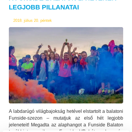
LEGJOBB PILLANATAI
2018. július 20. péntek
A labdarúgó világbajokság hetével elstartolt a balatoni
Funside-szezon – mutatjuk az első hét legjobb
jeleneteit! Megadta az alaphangot a Funside Balaton
további turnusaihoz a Funside VB hét, mely során