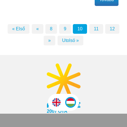
« Első
«
8
9
10
11
12
»
Utolsó »
2007 ÓTA