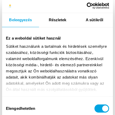
igazi programkavalkád várta táborozóinkat. A
Csapatküldetés, a Funside Olimpia, az Aquapark, a
Funside VB, a Color Run vagy épp a Záróbuli mind
Beleegyezés
Részletek
A sütikről
közönségkedvencnek számítottak, de a…
Ez a weboldal sütiket használ
Tovább
Sütiket használunk a tartalmak és hirdetések személyre
szabásához, közösségi funkciók biztosításához,
valamint weboldalforgalmunk elemzéséhez. Ezenkívül
közösségi média-, hirdető- és elemező partnereinkkel
ELINDULT A FUNSIDE BALATON
megosztjuk az Ön weboldalhasználatra vonatkozó
2018!
adatait, akik kombinálhatják az adatokat más olyan
adatokkal, amelyeket Ön adott meg számukra vagy az
2018. július 12. csütörtök
Ön által használt más szolgáltatásokból gyűjtöttek.
Hozzájárulás
Elengedhetetlen
kiválasztása