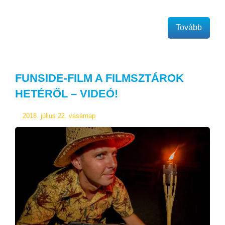
Tovább
FUNSIDE-FILM A FILMSZTÁROK
HETÉRŐL – VIDEÓ!
2018. július 22. vasárnap