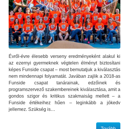
Évről-évre élesebb verseny eredményeként alakul ki
az ezernyi gyermeknek végtelen élményt biztosítani
képes Funside csapat – most bemutatjuk a kiválasztás
nem mindennapi folyamatát. Javában zajlik a 2018-as
Funside csapat tanárainak, edzőinek és
programszervező szakembereinek kiválasztása, amit a
gondos szigor és kritikus szakmaiság mellett – a
Funside értékeihez hűen – leginkább a jókedv
jellemez. Szükség is…
Tovább