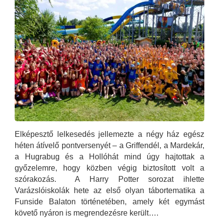
Elképesztő lelkesedés jellemezte a négy ház egész
héten átívelő pontversenyét – a Griffendél, a Mardekár,
a Hugrabug és a Hollóhát mind úgy hajtottak a
győzelemre, hogy közben végig biztosított volt a
szórakozás. A Harry Potter sorozat ihlette
Varázslóiskolák hete az első olyan tábortematika a
Funside Balaton történetében, amely két egymást
követő nyáron is megrendezésre került….