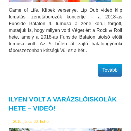
Game of Life, Klipek versenye, Lip Dub videó klip
forgatás, zenetáborozók koncertje – a 2018-as
Funside Balaton 4. turnusa a zene körül forgott,
mutatjuk is, hogy milyen volt! Véget ért a Rock & Roll
hete, amely a 2018-as Funside Balaton utolsó előtti
turnusa volt. Az 5 héten át zajló balatongyöröki
táborszezonban kétségkívül ez a hét…
Tovább
ILYEN VOLT A VARÁZSLÓISKOLÁK
HETE – VIDEÓ!
2018. július 30. hétfő