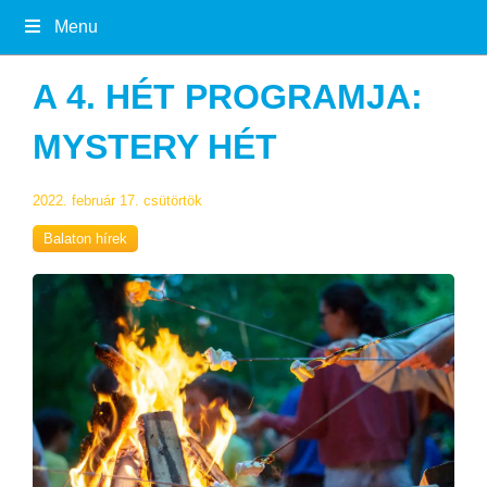
Menu
A 4. HÉT PROGRAMJA:
MYSTERY HÉT
2022. február 17. csütörtök
Balaton hírek