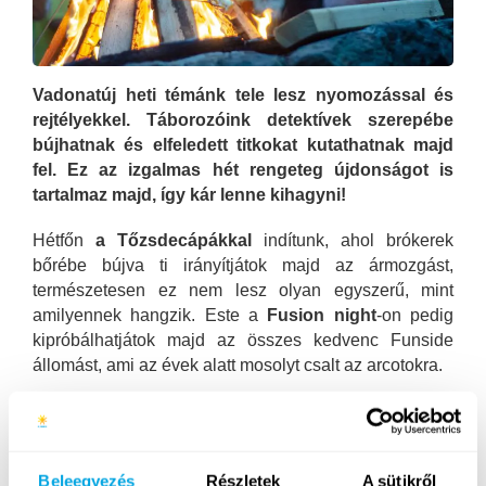
Vadonatúj heti témánk tele lesz nyomozással és
rejtélyekkel. Táborozóink detektívek szerepébe
bújhatnak és elfeledett titkokat kutathatnak majd
fel. Ez az izgalmas hét rengeteg újdonságot is
tartalmaz majd, így kár lenne kihagyni!
Hétfőn
a Tőzsdecápákkal
indítunk, ahol brókerek
bőrébe bújva ti irányítjátok majd az ármozgást,
természetesen ez nem lesz olyan egyszerű, mint
amilyennek hangzik. Este a
Fusion night
-on pedig
kipróbálhatjátok majd az összes kedvenc Funside
állomást, ami az évek alatt mosolyt csalt az arcotokra.
Kedden az egész nap a heti téma körül fog forogni:
délután
Among us,
ahol legjobb nyomozó
képességeitekre és ügyességetekre is szükség lesz
Beleegyezés
Részletek
A sütikről