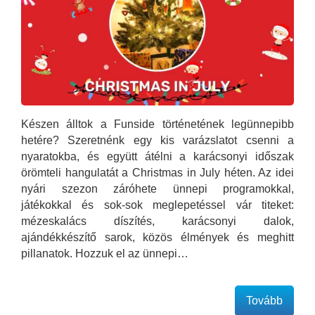
Készen álltok a Funside történetének legünnepibb
hetére? Szeretnénk egy kis varázslatot csenni a
nyaratokba, és együtt átélni a karácsonyi időszak
örömteli hangulatát a Christmas in July héten. Az idei
nyári szezon záróhete ünnepi programokkal,
játékokkal és sok-sok meglepetéssel vár titeket:
mézeskalács díszítés, karácsonyi dalok,
ajándékkészítő sarok, közös élmények és meghitt
pillanatok. Hozzuk el az ünnepi…
Tovább