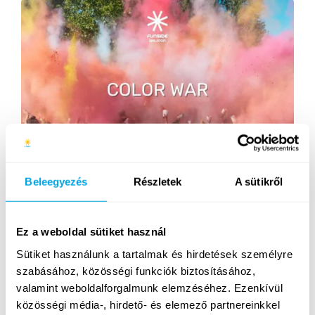
Beleegyezés
Részletek
A sütikről
Készen álltok egy színes és bulis hétre? A Campers’
Choice szavazás győztes témájának hetén az egész
Ez a weboldal sütiket használ
tábor újra a Színek harca csataterévé változik és
megmutathatjátok melyik szín a legjobb! Visszahozzuk
Sütiket használunk a tartalmak és hirdetések személyre
nektek régi kedvenceiteket a Color War és Color Run
szabásához, közösségi funkciók biztosításához,
programokat, de sok újdonsággal is készültünk
valamint weboldalforgalmunk elemzéséhez. Ezenkívül
számotokra! Engedjétek szabadjára a kreativitásotokat
közösségi média-, hirdető- és elemező partnereinkkel
és tartsatok velünk ezen a…