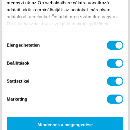
megosztjuk az Ön weboldalhasználatra vonatkozó
adatait, akik kombinálhatják az adatokat más olyan
adatokkal, amelyeket Ön adott meg számukra vagy az
Tovább
Ön által használt más szolgáltatásokból gyűjtöttek.
Hozzájárulás
Elengedhetetlen
kiválasztása
AZ 1. HÉT PROGRAMJA: ISTENEK
ÉS HALANDÓK
Beállítások
2023. március 11. szombat
Balaton hírek
Statisztikai
Marketing
Mindennek a megengedése