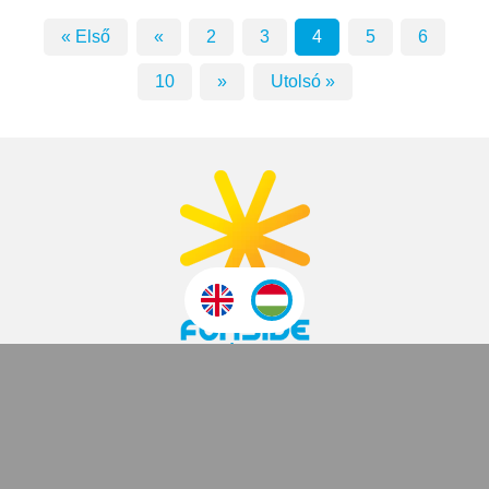
« Első
«
2
3
4
5
6
10
»
Utolsó »
2007 ÓTA
Funside School
Tanfolyamok