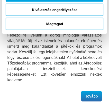
Kiválasztás engedélyezése
Megtagad
Fedezd fel velünk a görög mitológia varázslatos
világát! Merülj el az istenek és halandók életében és
ismerd meg kalandjaikat a játékok és programok
során. Készülj fel egy felejthetetlen nyárindító hétre és
légy részese az ősi legendáknak! A hetet a közkedvelt
Tőzsdecápák programmal kezdjük, ahol az Akropolisz
palotájában tesztelhetitek kereskedési
képességeiteket. Ezt követően elhozzuk nektek
kedvenc…
Tovább