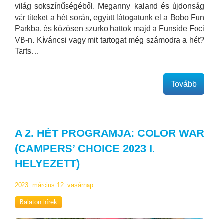
világ sokszínűségéből. Megannyi kaland és újdonság
vár titeket a hét során, együtt látogatunk el a Bobo Fun
Parkba, és közösen szurkolhattok majd a Funside Foci
VB-n. Kíváncsi vagy mit tartogat még számodra a hét?
Tarts…
Tovább
A 2. HÉT PROGRAMJA: COLOR WAR
(CAMPERS’ CHOICE 2023 I.
HELYEZETT)
2023. március 12. vasárnap
Balaton hírek