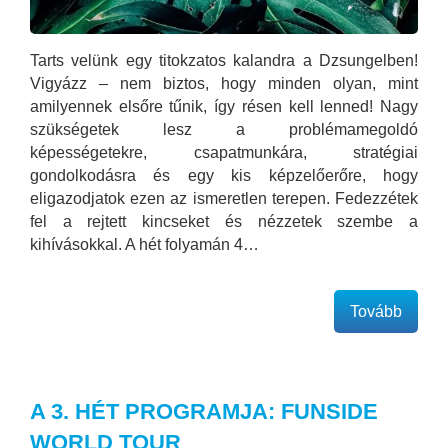
Tarts velünk egy titokzatos kalandra a Dzsungelben!
Vigyázz – nem biztos, hogy minden olyan, mint
amilyennek elsőre tűnik, így résen kell lenned! Nagy
szükségetek lesz a problémamegoldó
képességetekre, csapatmunkára, stratégiai
gondolkodásra és egy kis képzelőerőre, hogy
eligazodjatok ezen az ismeretlen terepen. Fedezzétek
fel a rejtett kincseket és nézzetek szembe a
kihívásokkal. A hét folyamán 4…
Tovább
A 3. HÉT PROGRAMJA: FUNSIDE
WORLD TOUR