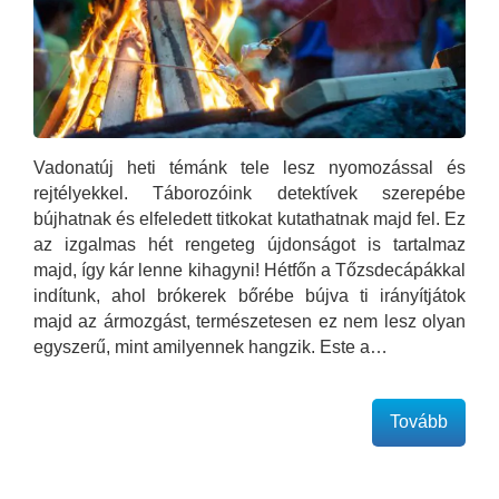
Vadonatúj heti témánk tele lesz nyomozással és
rejtélyekkel. Táborozóink detektívek szerepébe
bújhatnak és elfeledett titkokat kutathatnak majd fel. Ez
az izgalmas hét rengeteg újdonságot is tartalmaz
majd, így kár lenne kihagyni! Hétfőn a Tőzsdecápákkal
indítunk, ahol brókerek bőrébe bújva ti irányítjátok
majd az ármozgást, természetesen ez nem lesz olyan
egyszerű, mint amilyennek hangzik. Este a…
Tovább