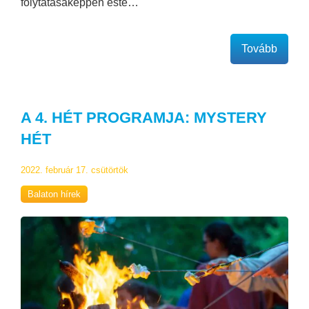
folytatásaképpen este…
Tovább
A 4. HÉT PROGRAMJA: MYSTERY
HÉT
2022. február 17. csütörtök
Balaton hírek