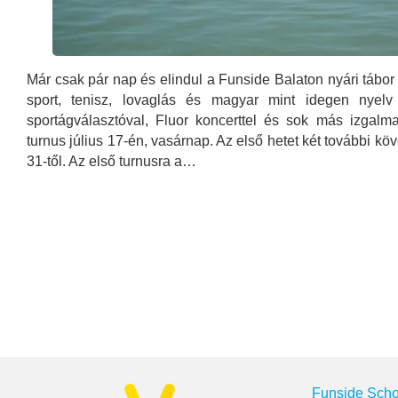
Már csak pár nap és elindul a Funside Balaton nyári tábor
sport, tenisz, lovaglás és magyar mint idegen nyelv c
sportágválasztóval, Fluor koncerttel és sok más izgalm
turnus július 17-én, vasárnap. Az első hetet két további követ
31-től. Az első turnusra a…
Funside Scho