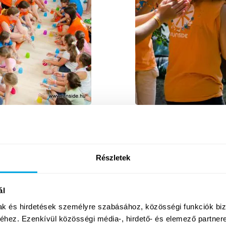
kor 294 fő játszotta el a Cup
Elkészült rövidfilmünk a bala
 táborban július 17-én. A
nosztalgiázás a tavalyi nyárr
dik helyezettjei, a ByTheWay
is nehéz mennyi program és
alt az RTL Klub népszerű
Videósunk több hetet is velün
Részletek
készült ez a kis…
ál
Tovább
mak és hirdetések személyre szabásához, közösségi funkciók biz
hez. Ezenkívül közösségi média-, hirdető- és elemező partner