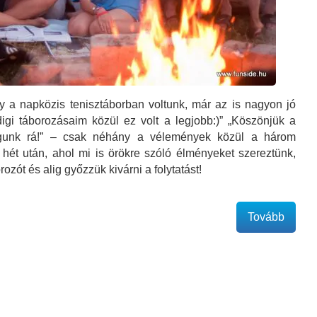
y a napközis tenisztáborban voltunk, már az is nagyon jó
ddigi táborozásaim közül ez volt a legjobb:)” „Köszönjük a
fogunk rá!” – csak néhány a vélemények közül a három
t hét után, ahol mi is örökre szóló élményeket szereztünk,
zót és alig győzzük kivárni a folytatást!
Tovább