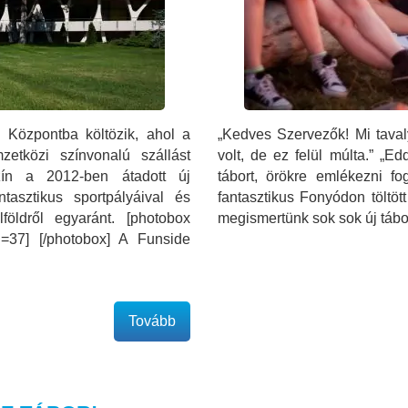
Központba költözik, ahol a
„Kedves Szervezők! Mi taval
zetközi színvonalú szállást
volt, de ez felül múlta.” „E
szín a 2012-ben átadott új
tábort, örökre emlékezni 
ntasztikus sportpályáival és
fantasztikus Fonyódon töltöt
földről egyaránt. [photobox
megismertünk sok sok új táboro
 id=37] [/photobox] A Funside
Tovább