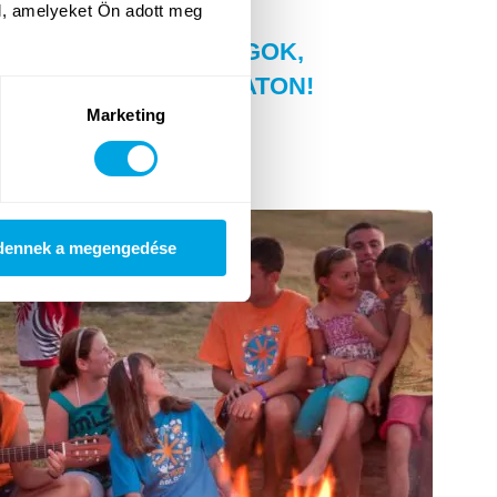
l, amelyeket Ön adott meg
LMÉNYEK, BARÁTSÁGOK,
OLT A FUNSIDE BALATON!
Marketing
dennek a megengedése