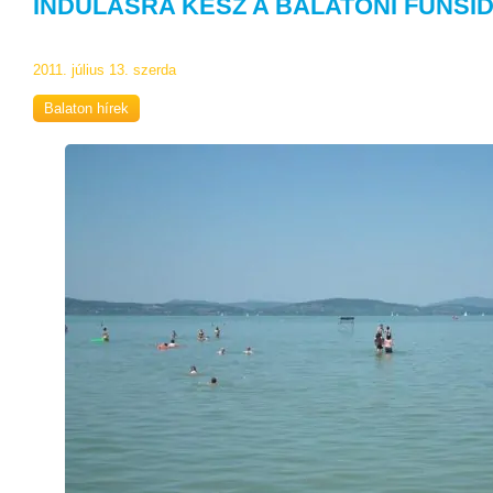
INDULÁSRA KÉSZ A BALATONI FUNSI
2011. július 13. szerda
Balaton hírek