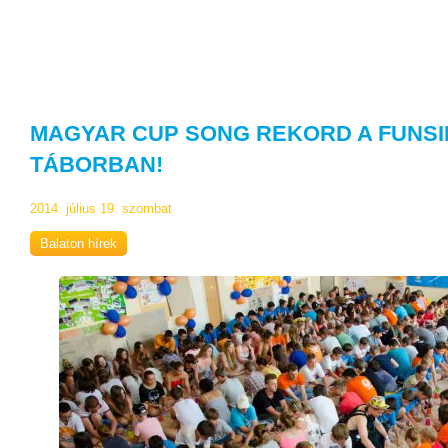
MAGYAR CUP SONG REKORD A FUNSI
TÁBORBAN!
2014. július 19. szombat
Balaton hírek