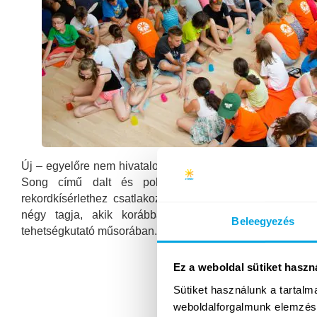
Új – egyelőre nem hivatalos – magyar rekord született, ami
Song című dalt és poharas játék koreográfiáját a
rekordkísérlethez csatlakoztak a 2014-es X-faktor máso
négy tagja, akik korábban maguk is előadták a d
Beleegyezés
tehetségkutató műsorában. A rekordkísérletben részt…
Ez a weboldal sütiket haszn
Sütiket használunk a tartal
weboldalforgalmunk elemzésé