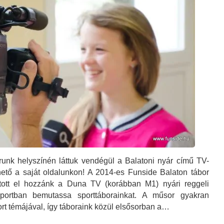
runk helyszínén láttuk vendégül a Balatoni nyár című TV-
ető a saját oldalunkon! A 2014-es Funside Balaton tábor
tott el hozzánk a Duna TV (korábban M1) nyári reggeli
portban bemutassa sporttáborainkat. A műsor gyakran
ort témájával, így táboraink közül elsősorban a…