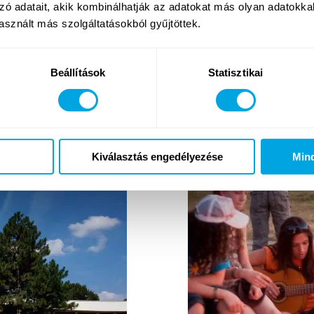
zó adatait, akik kombinálhatják az adatokat más olyan adatokka
sznált más szolgáltatásokból gyűjtöttek.
DE BALATON
ÖRÖKRE SZÓLÓ É
PROGRAMOK: EZ V
Beállítások
Statisztikai
2011. augusztus 19. péntek
Balaton hírek
Kiválasztás engedélyezése
Min