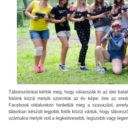
Táborozóinkat kértük meg, hogy válasszák ki az idei bala
fotóink közül melyik szerintük az év képe: íme az er
Facebook oldalunkon hirdettük meg a szavazást, amely
táborban készült legjobb fotók közül vártuk, hogy táboroz
számukra melyik volt a legkedvesebb, legszebb vagy leg