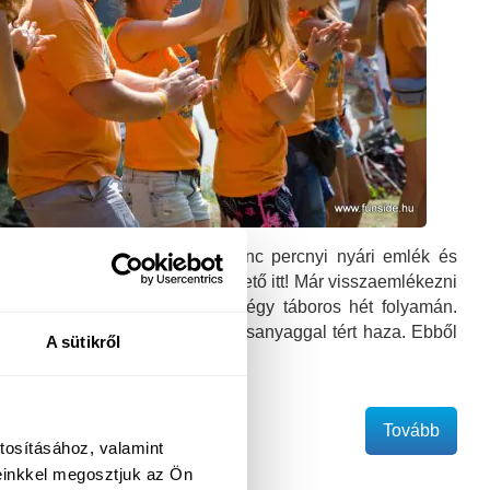
toni táborról: itt jön közel kilenc percnyi nyári emlék és
ól! Az Aftermovie 2013 megnézhető itt! Már visszaemlékezni
 élmény várt ránk a tavalyi négy táboros hét folyamán.
k töltött és sok-sok órányi nyersanyaggal tért haza. Ebből
A sütikről
Tovább
tosításához, valamint
einkkel megosztjuk az Ön