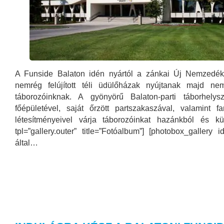
A Funside Balaton idén nyártól a zánkai Új Nemzedék 
nemrég felújított téli üdülőházak nyújtanak majd nem
táborozóinknak. A gyönyörű Balaton-parti táborhely
főépületével, saját őrzött partszakaszával, valamint fa
létesítményeivel várja táborozóinkat hazánkból és kül
tpl=”gallery.outer” title=”Fotóalbum”] [photobox_gallery
által…