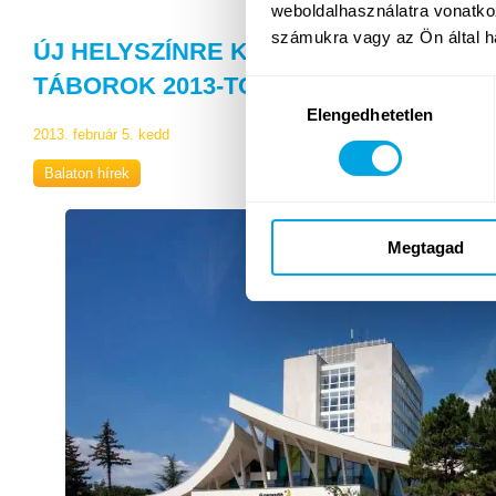
weboldalhasználatra vonatko
számukra vagy az Ön által ha
ÚJ HELYSZÍNRE KÖLTÖZNEK A FUNSI
TÁBOROK 2013-TÓL
Hozzájárulás
Elengedhetetlen
kiválasztása
2013. február 5. kedd
Balaton hírek
Megtagad