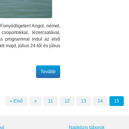
 Fonyódligeten! Angol, német,
soportokkal, lézercsatával,
as programmal indul az első
i majd, július 24-től és július
Tovább
« Első
«
11
12
13
14
15
ol
Napközis táborok