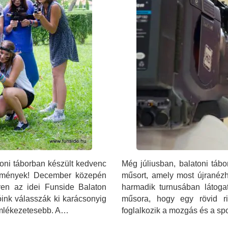
toni táborban készült kedvenc
Még júliusban, balatoni tábo
edmények! December közepén
műsort, amely most újranézh
en az idei Funside Balaton
harmadik turnusában látoga
óink válasszák ki karácsonyig
műsora, hogy egy rövid ri
emlékezetesebb. A…
foglalkozik a mozgás és a sp