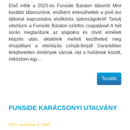
Első infók a 2025-ös Funside Balaton táborról Mint
korábbi táborozóink, elsőként értesülhettek a jövő évi
táborral kapcsolatos elsőkörös újdonságokról! Tanulj
vitorlázni a Funside Balaton szörfös csapatával! A hét
során megtanítunk az alapokra és rövid elméleti
képzés után, oktatóink mellett kezdheted meg
elsajátítani a vitorlázás csínját-bínját! Garantáltan
felejthetetlen élmények várnak rád a hullámok között,
miközben egy…
Tovább
FUNSIDE KARÁCSONYI UTALVÁNY
2024. november 4. hétfő