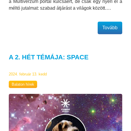
a Multiverzum portál kulcsáért, de csak egy nyeri el a
méltó jutalmat: szabad átjárást a világok között….
Tovább
A 2. HÉT TÉMÁJA: SPACE
2024. február 13. kedd
Balaton hírek