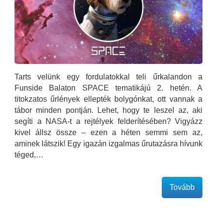
Tarts velünk egy fordulatokkal teli űrkalandon a
Funside Balaton SPACE tematikájú 2. hetén. A
titokzatos űrlények ellepték bolygónkat, ott vannak a
tábor minden pontján. Lehet, hogy te leszel az, aki
segíti a NASA-t a rejtélyek felderítésében? Vigyázz
kivel állsz össze – ezen a héten semmi sem az,
aminek látszik! Egy igazán izgalmas űrutazásra hívunk
téged,…
Tovább