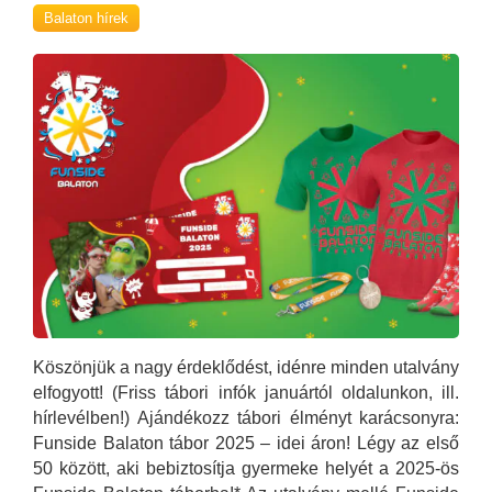
Balaton hírek
Köszönjük a nagy érdeklődést, idénre minden utalvány
elfogyott! (Friss tábori infók januártól oldalunkon, ill.
hírlevélben!) Ajándékozz tábori élményt karácsonyra:
Funside Balaton tábor 2025 – idei áron! Légy az első
50 között, aki bebiztosítja gyermeke helyét a 2025-ös