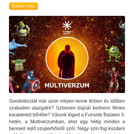
Balaton hírek
Gondolkoztál már azon milyen lenne térben és időben
szabadon utazgatni? Szívesen bújnál kedvenc filmes
karaktered bőrébe? Várunk téged a Funside Balaton 3.
hetén, a Multiverzumban, ahol egy hétig minden a
benned rejlő szuperhősről szól. Négy szín fog küzdeni