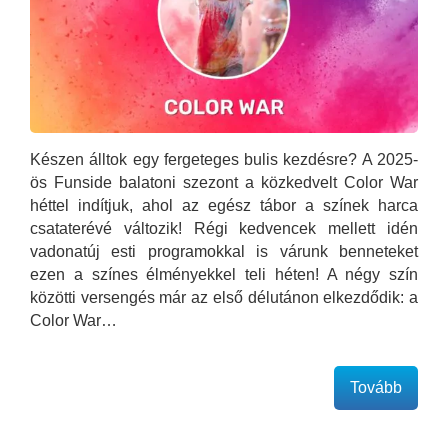
Készen álltok egy fergeteges bulis kezdésre? A 2025-
ös Funside balatoni szezont a közkedvelt Color War
héttel indítjuk, ahol az egész tábor a színek harca
csataterévé változik! Régi kedvencek mellett idén
vadonatúj esti programokkal is várunk benneteket
ezen a színes élményekkel teli héten! A négy szín
közötti versengés már az első délutánon elkezdődik: a
Color War…
Tovább