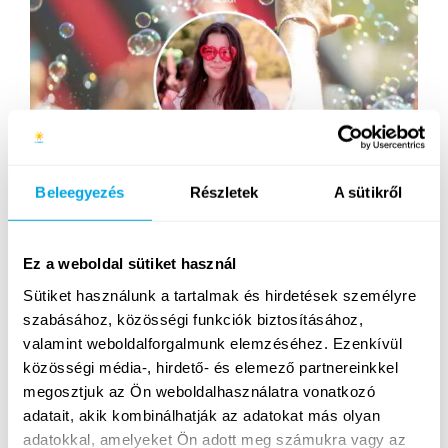
Beleegyezés
Részletek
A sütikről
Téged is újra vár a balatoni nyár! Egy hét ahol minden
a zenéről és önfeledt szórakozásról szól! Találkozzunk
Ez a weboldal sütiket használ
az idei Campers’ Choice győztes Funside Fesztivál
Sütiket használunk a tartalmak és hirdetések személyre
témájú héten, ahol egy fergeteges bulis héttel
búcsúzunk a 2024-es nyártól! Fények, buli, jó
szabásához, közösségi funkciók biztosításához,
hangulat, a vonat nem vár, de mi már nagyon várjuk a
valamint weboldalforgalmunk elemzéséhez. Ezenkívül
Fesztivál 0. napját: a vasárnapi…
közösségi média-, hirdető- és elemező partnereinkkel
megosztjuk az Ön weboldalhasználatra vonatkozó
adatait, akik kombinálhatják az adatokat más olyan
Tovább
adatokkal, amelyeket Ön adott meg számukra vagy az