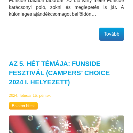
Funside Balaton táborba!* Az utalvány mellé Funside
karácsonyi póló, zokni és meglepetés is jár. A
különleges ajándékcsomagot belföldön…
Tovább
AZ 5. HÉT TÉMÁJA: FUNSIDE
FESZTIVÁL (CAMPERS’ CHOICE
2024 I. HELYEZETT)
2024. február 16. péntek
Balaton hírek