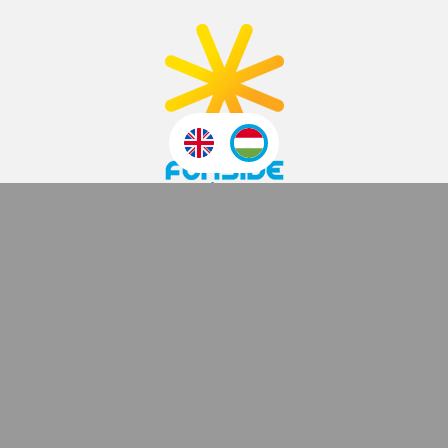
2007 ÓTA
Funside School
Tanfolyamok
Helyszín
Árak
Jelentkezés és ÁSZF
Napközis táborok
Helyszínek