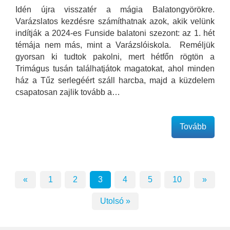
Idén újra visszatér a mágia Balatongyörökre.
Varázslatos kezdésre számíthatnak azok, akik velünk
indítják a 2024-es Funside balatoni szezont: az 1. hét
témája nem más, mint a Varázslóiskola. Reméljük
gyorsan ki tudtok pakolni, mert hétfőn rögtön a
Trimágus tusán találhatjátok magatokat, ahol minden
ház a Tűz serlegéért száll harcba, majd a küzdelem
csapatosan zajlik tovább a…
Tovább
«
1
2
3
4
5
10
»
Utolsó »