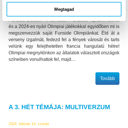
Megtagad
Mesdames et Messieurs, bienvenue en France! A
Funside Balaton 4. turnusán Párizsba repítünk titeket
és a 2024-es nyári Olimpiai játékokkal egyidőben mi is
megszervezzük saját Funside Olimpiánkat. Éld át a
verseny izgalmát, fedezd fel a fények városát és tarts
velünk egy felejthetetlen francia hangulatú hétre!
Olimpiai megnyitónkon az általatok választott országok
színeiben vonulhattok fel, majd…
Tovább
A 3. HÉT TÉMÁJA: MULTIVERZUM
2024. február 14. szerda