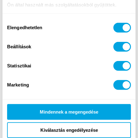
Ön által használt más szolgáltatásokból gyűjtöttek.
Hozzájárulás
A 4. HÉT TÉMÁJA: PARIS 2024
Elengedhetetlen
kiválasztása
2024. február 15. csütörtök
Beállítások
Balaton hírek
Statisztikai
Marketing
Mindennek a megengedése
Kiválasztás engedélyezése