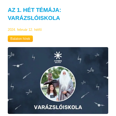
AZ 1. HÉT TÉMÁJA:
VARÁZSLÓISKOLA
2024. február 12. hétfő
Balaton hírek