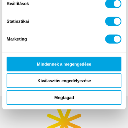
Beállítások
Statisztikai
Marketing
A videó az
OpenCut
munkája, köszönjük! •
Mindennek a megengedése
Közreműködtek: Halasi Barbara, valamint Demeter
Dávid, Schmálik Marcell és a Funside Csapat!
Kiválasztás engedélyezése
Megtagad