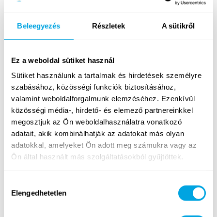
A sok strandolás, a barátok, a sportok, az aquapark, a
Beleegyezés
Részletek
A sütikről
kalandpark, a 15-féle óra, a tanári csapatunk, a
tinidiszkók és játék estek, a színjátszások és a
tánctáborosok előadásai, vagy akár az Ivan & The
Ez a weboldal sütiket használ
Parazol negyedik heti fellépése jut is először
eszünkbe, mindig szívesen emlékszünk vissza, ezért
Sütiket használunk a tartalmak és hirdetések személyre
is jelent nekünk sokat ez a kis videó. Reméljük neked
szabásához, közösségi funkciók biztosításához,
is éppúgy tetszik majd!
valamint weboldalforgalmunk elemzéséhez. Ezenkívül
közösségi média-, hirdető- és elemező partnereinkkel
Íme:
megosztjuk az Ön weboldalhasználatra vonatkozó
adatait, akik kombinálhatják az adatokat más olyan
adatokkal, amelyeket Ön adott meg számukra vagy az
Ön által használt más szolgáltatásokból gyűjtöttek.
Hozzájárulás
Elengedhetetlen
kiválasztása