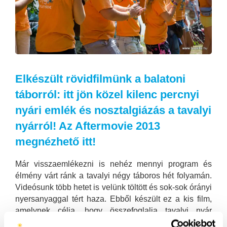
Elkészült rövidfilmünk a balatoni
táborról: itt jön közel kilenc percnyi
nyári emlék és nosztalgiázás a tavalyi
nyárról! Az Aftermovie 2013
megnézhető itt!
Már visszaemlékezni is nehéz mennyi program és
élmény várt ránk a tavalyi négy táboros hét folyamán.
Videósunk több hetet is velünk töltött és sok-sok órányi
nyersanyaggal tért haza. Ebből készült ez a kis film,
amelynek célja, hogy összefoglalja tavalyi nyár
legemlékezetesebb pillanatait.