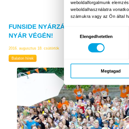
weboldalforgalmunk elemzésé
weboldalhasználatra vonatko
számukra vagy az Ön által ha
FUNSIDE NYÁRZÁRÓ BULI 2016: TALÁ
Hozzájárulás
NYÁR VÉGÉN!
Elengedhetetlen
kiválasztása
2016. augusztus 18. csütörtök
Balaton hírek
Megtagad