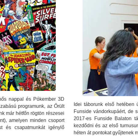
erhős nappal és Pókember 3D
Idei táborunk első hetében ú
szabású programunk, az Őrült
Funside vándorkupáért, de s
nk már hétfőn rögtön részesei
2017-es Funside Balaton tá
nt), amelyen minden csoport
kezdődni és az első turnusu
ást és csapatmunkát igénylő
héten át pontokat gyűjtenek