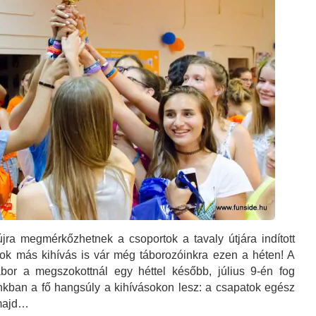
jra megmérkőzhetnek a csoportok a tavaly útjára indított
ok más kihívás is vár még táborozóinkra ezen a héten! A
bor a megszokottnál egy héttel később, július 9-én fog
nkban a fő hangsúly a kihívásokon lesz: a csapatok egész
 majd…