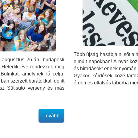
Több újság hasábjain, sőt a h
l augusztus 26-án, budapesti
elmúlt napokban! A nyár köze
l! Hetedik éve rendezzük meg
és híradások: ennek nyomán s
ulinkat, amelynek fő célja,
Gyakori kérdések közé tartoz
an szerzett barátokkal, de itt
érdemes ottalvós táborba m
esz Sütisütő verseny és más
Tovább