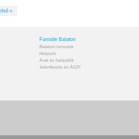
olsó »
Funside Balaton
Balatoni turnusok
Helyszín
Árak és határidők
Jelentkezés és ÁSZF