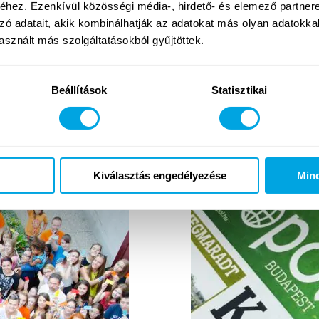
hez. Ezenkívül közösségi média-, hirdető- és elemező partner
zó adatait, akik kombinálhatják az adatokat más olyan adatokka
sznált más szolgáltatásokból gyűjtöttek.
LKOZZUNK ÚJRA A
FUNSIDE TÁBOROK
Beállítások
Statisztikai
2016. május 13. péntek
Balaton hírek
Kiválasztás engedélyezése
Min