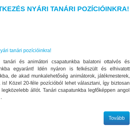
TKEZÉS NYÁRI TANÁRI POZÍCIÓINKRA!
i tanári és animátori csapatunkba balatoni ottalvós és
nkba egyaránt! Idén nyáron is felkészült és elhivatott
kba, de akad munkalehetőség animátorok, játékmesterek,
s! Közel 20-féle pozícióból lehet választani, így biztosan
 legközelebb állót. Tanári csapatunkba legfőképpen angol
…
Tovább