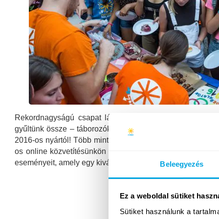
Rekordnagyságú csapat látogatott el hozzánk pénteken,
gyűltünk össze – táborozók, szülők és tanárok egyaránt –
2016-os nyártól! Több mint 200 fő jött el a Funside buda
os online közvetítésünkön révén pedig még többen is köve
eseményeit, amely egy kiváló alkalom volt, hogy újra…
Beleegyezés
Ez a weboldal sütiket haszn
Sütiket használunk a tartal