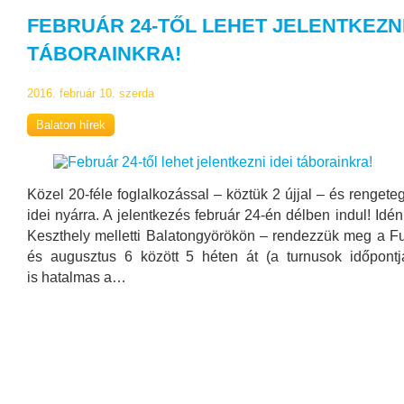
FEBRUÁR 24-TŐL LEHET JELENTKEZNI
TÁBORAINKRA!
2016. február 10. szerda
Balaton hírek
Közel 20-féle foglalkozással – köztük 2 újjal – és renget
idei nyárra. A jelentkezés február 24-én délben indul! Idén
Keszthely melletti Balatongyörökön – rendezzük meg a Fun
és augusztus 6 között 5 héten át (a turnusok időpontja
is hatalmas a…