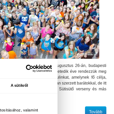
ér véget a tábori idény, ahol augusztus 26-án, budapesti
hatsz Funside-os barátaiddal! Hetedik éve rendezzük meg
ján hagyományos Nyárzáró Bulinkat, amelynek fő célja,
kapcsolatban maradni a táborban szerzett barátokkal, de itt
A sütikről
at tanárai is! Ezúttal is lesz Sütisütő verseny és más
k balatoni és budapesti…
tosításához, valamint
Tovább