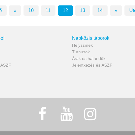
ő
«
10
11
12
13
14
»
Ut
ol
Napközis táborok
Helyszínek
Turnusok
Árak és határidők
s ÁSZF
Jelentkezés és ÁSZF