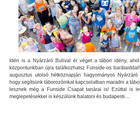
Idén is a Nyárzáró Bulival ér véget a tábori idény, aho
központunkban újra találkozhatsz Funside-os barátaidda
augusztus utolsó hétköznapján hagyományos Nyárzáró B
hogy segítsünk táborozóinkat kapcsolatban maradni a táborb
lesznek még a Funside Csapat tanárai is! Ezúttal is l
meglepetésekkel is készülünk balatoni és budapesti…