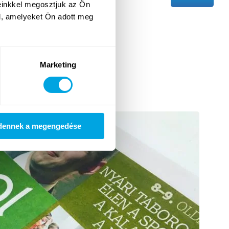
einkkel megosztjuk az Ön
l, amelyeket Ön adott meg
 A MÉDIÁBAN
Marketing
dennek a megengedése