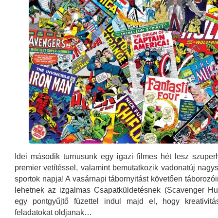
Idei második turnusunk egy igazi filmes hét lesz szup
premier vetítéssel, valamint bemutatkozik vadonatúj nagy
sportok napja! A vasárnapi tábornyitást követően táborozói
lehetnek az izgalmas Csapatküldetésnek (Scavenger Hu
egy pontgyűjtő füzettel indul majd el, hogy kreativit
feladatokat oldjanak…