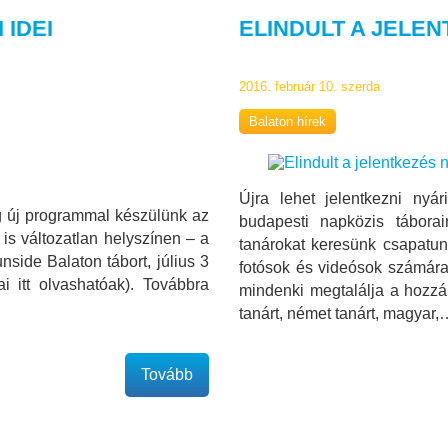
 IDEI
ELINDULT A JELEN
2016. február 10. szerda
Balaton hírek
Újra lehet jelentkezni nyár
eg új programmal készülünk az
budapesti napközis táborai
 is változatlan helyszínen – a
tanárokat keresünk csapatun
side Balaton tábort, július 3
fotósok és videósok számára i
i itt olvashatóak). Továbbra
mindenki megtalálja a hozzá
tanárt, német tanárt, magyar,
Tovább