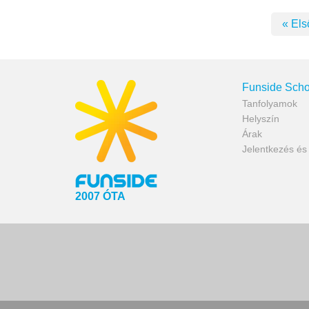
« Els
Funside Scho
Tanfolyamok
Helyszín
Árak
Jelentkezés é
2007 ÓTA