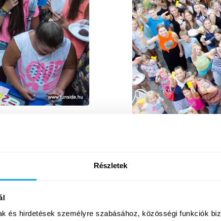
 amikor több mint kétszázan
Idén is a Nyárzáró Bulival 
 hogy együtt búcsúzzunk el a
központunkban újra találkoz
pesti központjába – Facebook-
augusztus utolsó hétköznap
thették idei Nyárzáró Bulink
hogy segítsünk táborozóinkat 
Részletek
lesznek még a Funside Csap
meglepetésekkel is készülün
Tovább
ál
mak és hirdetések személyre szabásához, közösségi funkciók biz