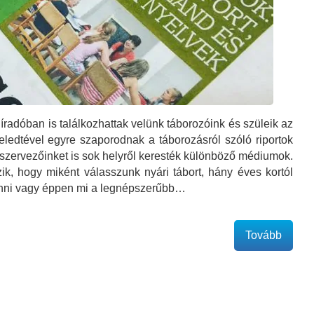
íradóban is találkozhattak velünk táborozóink és szüleik az
ledtével egyre szaporodnak a táborozásról szóló riportok
zervezőinket is sok helyről keresték különböző médiumok.
ik, hogy miként válasszunk nyári tábort, hány éves kortól
enni vagy éppen mi a legnépszerűbb…
Tovább