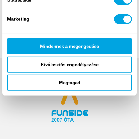
táborozóinkat: köztük van 6 teljesen új téma is,
amelyeket február 4 és 18 között egyesével leplezünk
majd le a funside.hu-n. Jelentkezés indul
február 18.
,
Marketing
hétfőn!
Bővebben új helyszínünkről…
Mindennek a megengedése
Kiválasztás engedélyezése
Megtagad
2007 ÓTA