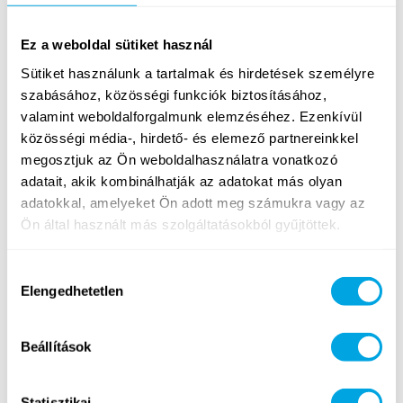
valamint fantasztikus sportpályáival és
létesítményeivel várja táborozóinkat hazánkból és
külföldről egyaránt.
Ez a weboldal sütiket használ
Sütiket használunk a tartalmak és hirdetések személyre
[photobox tpl=”gallery.outer” title=”Fotóalbum”]
szabásához, közösségi funkciók biztosításához,
[photobox_gallery id=37]
valamint weboldalforgalmunk elemzéséhez. Ezenkívül
[/photobox]
közösségi média-, hirdető- és elemező partnereinkkel
A Funside által használt téli üdülőházak az
Új
megosztjuk az Ön weboldalhasználatra vonatkozó
Nemzedék Központ
tábori szállásai között a
adatait, akik kombinálhatják az adatokat más olyan
legmagasabb kategóriát képviselik. Minden
adatokkal, amelyeket Ön adott meg számukra vagy az
táborozónkat a nemrég teljesen felújított és
Ön által használt más szolgáltatásokból gyűjtöttek.
újrabútorozott, kizárólag kőépületekben található 6- és
8-ágyas szobákban helyezzük el. Minden szoba saját
Hozzájárulás
fürdőszobával rendelkezik és saját csoportvezető tanár
Elengedhetetlen
kiválasztása
is felel érte. Az általunk használt épületekben
légkondicionált foglalkoztató termek, színvonalas
közösségi helyiségek is találhatóak.
Beállítások
A Funside Balaton összesen 15-féle táborral várjuk
Statisztikai