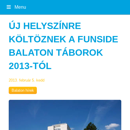
Menu
ÚJ HELYSZÍNRE
KÖLTÖZNEK A FUNSIDE
BALATON TÁBOROK
2013-TÓL
2013. február 5. kedd
Balaton hírek