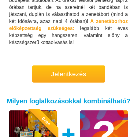
budapesti stúdióban. Az órákat hétfőtől péntekig napi 2
órában tartjuk, de ha szeretnél két bandában is
játszani, duplán is választhatod a zenetábort (mind a
két idősávra, azaz napi 4 órában)!
A zenetáborhoz
előképzettség szükséges:
legalább két éves
képzettség egy hangszeren, valamint előny a
készségszerű kottaolvasás is!
Jelentkezés
Milyen foglalkozásokkal kombinálható?
ÚJRA
+