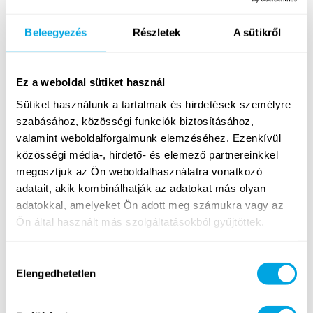
Beleegyezés
Részletek
A sütikről
Ez a weboldal sütiket használ
Jóga
Szörf
Sütiket használunk a tartalmak és hirdetések személyre
szabásához, közösségi funkciók biztosításához,
valamint weboldalforgalmunk elemzéséhez. Ezenkívül
ÚJRA
közösségi média-, hirdető- és elemező partnereinkkel
megosztjuk az Ön weboldalhasználatra vonatkozó
adatait, akik kombinálhatják az adatokat más olyan
adatokkal, amelyeket Ön adott meg számukra vagy az
Ön által használt más szolgáltatásokból gyűjtöttek.
SUP
Lovaglás
Hozzájárulás
Elengedhetetlen
kiválasztása