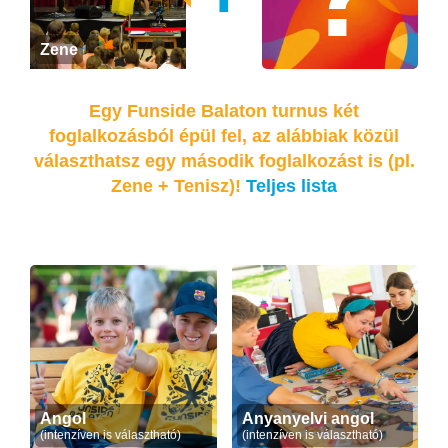
Zene
Egy Funside Balaton turnus két
foglalkozásból épül fel, az alábbiak közül
választhatsz egy második foglalkozást is (pl.
Zene + Tenisz)!
Teljes lista
Angol
Anyanyelvi angol
(intenzíven is választható)
(intenzíven is választható)