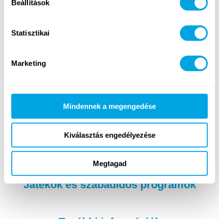
Beállítások
Statisztikai
Képzőművészet
Golf
(intenzíven is választható)
Marketing
Mindennek a megengedése
Kiválasztás engedélyezése
Tánc
DJ
Megtagad
Játékok és szabadidős programok