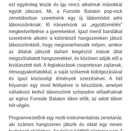
ezt egyénileg teszik és így nincs alkalmuk másokkal
együtt játszani. Mi, a Funside Balaton pop-rock
zenetáborban szeretnénk egy új látásmódot adni
táborozóinknak: fő irányelvünk az „együttzenélés”
megkedveltetése a gyerekekkel. Igazi menő bandákat
szeretnénk alkotni a különböző hangszereken játszó
táborozóinkból, hogy megismerhessék milyen, amikor
az általuk játszott dallam kiegészül mások által
megszólaltatott hangszerekkel, és közösen adják elő a
kiválasztott dalt. A foglakozások csoportosan zajlanak,
ritmusgyakorlatokkal, a saját szólamok kidolgozásával
és igazi közösségi élmények szerzésével. A hét
folyamán egy rövid fellépésre is készülünk, amelyet
vállalkozó kedvű táborozóink színpadon előadhatnak
az egész Funside Balaton tábor előtt, az adott tábori
hét végén.
Programvezetőnk egy multi-instrumentalista zenetanár,
aki számos hangszeren játszik és oktat egy neves