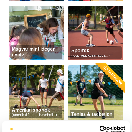
Magyar mint idegen
Sportok
nyelv
(foci, röpi, kosárlabda...)
ÚJ TARTALOM
Amerikai sportok
Tenisz & racketlon
(amerikai futball, baseball...)