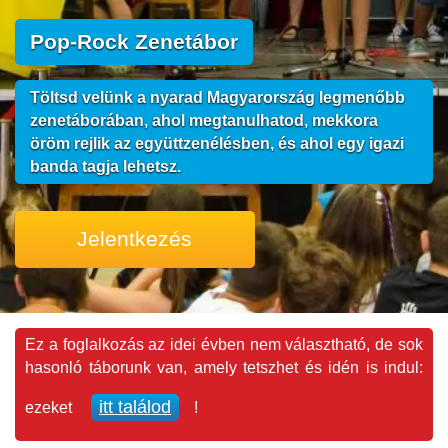
Pop-Rock Zenetábor
Töltsd velünk a nyarad Magyarország legmenőbb
zenetáborában, ahol megtanulhatod, mekkora
öröm rejlik az együttzenélésben, és ahol egy igazi
banda tagja lehetsz.
Jelentkezés
Ez a foglalkozás az idei évben nem választható, de sok
hasonló táborunk van, amely tetszhet és idén is indul:
itt találod
ezeket
!