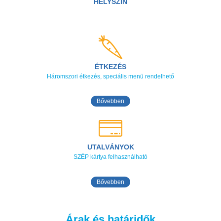
HELYSZÍN
ÉTKEZÉS
Háromszori étkezés, speciális menü rendelhető
Bővebben
UTALVÁNYOK
SZÉP kártya felhasználható
Bővebben
Árak és határidők