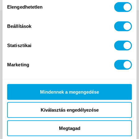
Hozzájárulás
Elengedhetetlen
kiválasztása
Beállítások
Statisztikai
Marketing
2007 ÓTA
Mindennek a megengedése
Funside School
Tanfolyamok
Kiválasztás engedélyezése
Helyszín
Árak
Jelentkezés és ÁSZF
Megtagad