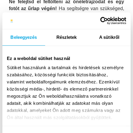
Ne felejtsd el feltölteni az önéletrajzodat és egy
fotót az űrlap végén!
Ha segítségre van szükséged,
írhatsz nekünk
emailben
vagy
Messengeren
is.
Adatkezelési tájékoztatónkat
elolvashatod itt
.
Beleegyezés
Részletek
A sütikről
Sok sikert kívánunk!
Ez a weboldal sütiket használ
Sütiket használunk a tartalmak és hirdetések személyre
Jelentkezési lap:
szabásához, közösségi funkciók biztosításához,
valamint weboldalforgalmunk elemzéséhez. Ezenkívül
Ha nem látod a lenti jelentkezési lapot,
kattints ide!
közösségi média-, hirdető- és elemező partnereinkkel
megosztjuk az Ön weboldalhasználatra vonatkozó
adatait, akik kombinálhatják az adatokat más olyan
adatokkal, amelyeket Ön adott meg számukra vagy az
Ön által használt más szolgáltatásokból gyűjtöttek.
A webform by Podio –
click here
to get yours