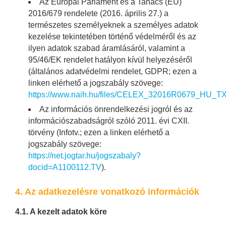
Az Európai Parlament és a Tanács (EU)
2016/679 rendelete (2016. április 27.) a
természetes személyeknek a személyes adatok
kezelése tekintetében történő védelméről és az
ilyen adatok szabad áramlásáról, valamint a
95/46/EK rendelet hatályon kívül helyezéséről
(általános adatvédelmi rendelet, GDPR; ezen a
linken elérhető a jogszabály szövege:
https://www.naih.hu/files/CELEX_32016R0679_HU_TX
Az információs önrendelkezési jogról és az
információszabadságról szóló 2011. évi CXII.
törvény (Infotv.; ezen a linken elérhető a
jogszabály szövege:
https://net.jogtar.hu/jogszabaly?
docid=A1100112.TV
).
4. Az adatkezelésre vonatkozó információk
4.1. A kezelt adatok köre