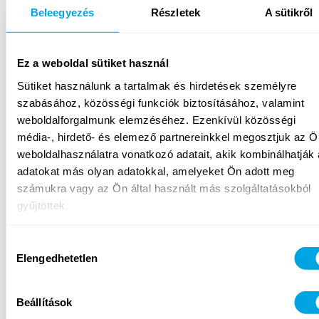
Beleegyezés
Részletek
A sütikről
hozzájárulás visszavonásáig kezeli. A hozzájárulás az
érintett által az
adatkezeles@funside.hu
e-mail címre
küldött levélben bármikor visszavonható.
Ez a weboldal sütiket használ
Sütiket használunk a tartalmak és hirdetések személyre
5. Adatbiztonsági intézkedések
szabásához, közösségi funkciók biztosításához, valamint
A Funside a személyes adatokat (a tevékenységtől
weboldalforgalmunk elemzéséhez. Ezenkívül közösségi
függően) a Magyar Hosting Kft. vagy a Citrix Systems
média-, hirdető- és elemező partnereinkkel megosztjuk az Ö
UK Limited szerverein tárolja. A személyes adatok
weboldalhasználatra vonatkozó adatait, akik kombinálhatják
tárolásához a Citrix Systems UK Limited által
adatokat más olyan adatokkal, amelyeket Ön adott meg
fejlesztett szoftvert veszi igénybe.
számukra vagy az Ön által használt más szolgáltatásokból
gyűjtöttek.
A Funside és partnerei fizikai és technológiai
eszközökkel gondoskodnak arról, hogy a személyes
Hozzájárulás
adatokat teljes körűen védjék a jogosulatlan
Elengedhetetlen
hozzáférés ellen. A tárolt személyes adatokhoz való
kiválasztása
hozzáférést a Funside és partnerei naplózzák, vagyis
mindig ellenőrizhető, ki, mikor, milyen személyes
Beállítások
adataihoz fért hozzá és milyen műveleteket végzett.