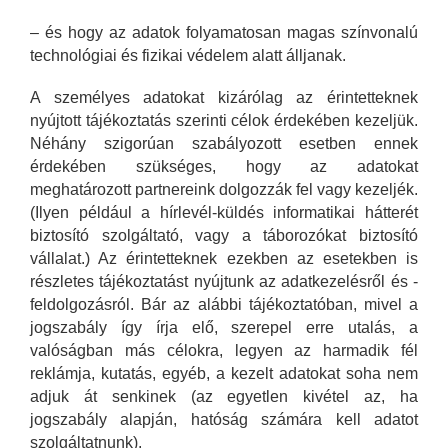
– és hogy az adatok folyamatosan magas színvonalú
technológiai és fizikai védelem alatt álljanak.
A személyes adatokat kizárólag az érintetteknek
nyújtott tájékoztatás szerinti célok érdekében kezeljük.
Néhány szigorúan szabályozott esetben ennek
érdekében szükséges, hogy az adatokat
meghatározott partnereink dolgozzák fel vagy kezeljék.
(Ilyen például a hírlevél-küldés informatikai hátterét
biztosító szolgáltató, vagy a táborozókat biztosító
vállalat.) Az érintetteknek ezekben az esetekben is
részletes tájékoztatást nyújtunk az adatkezelésről és -
feldolgozásról. Bár az alábbi tájékoztatóban, mivel a
jogszabály így írja elő, szerepel erre utalás, a
valóságban más célokra, legyen az harmadik fél
reklámja, kutatás, egyéb, a kezelt adatokat soha nem
adjuk át senkinek (az egyetlen kivétel az, ha
jogszabály alapján, hatóság számára kell adatot
szolgáltatnunk).