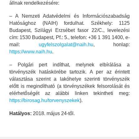
állnak rendelkezésére:
– A Nemzeti Adatvédelmi és Információszabadság
Hatósághoz (NAIH) fordulhat. Székhely: 1125
Budapest, Szilágyi Erzsébet fasor 22/C., levelezési
cím: 1530 Budapest, Pf.: 5., telefon: +36 1 391 1400, e-
mail:
ugyfelszolgalat@naih.hu
, honlap:
https://www.naih.hu
.
– Polgári pert indíthat, melynek elbírálása a
törvényszék hatáskörébe tartozik. A per az érintett
választása szerint a lakóhelye szerinti törvényszék
előtt is megindítható (a törvényszékek felsorolását és
elérhetőségét az alábbi linken tekintheti meg:
https://birosag.hu/torvenyszekek
).
Hatályos:
2018. május 24-től.