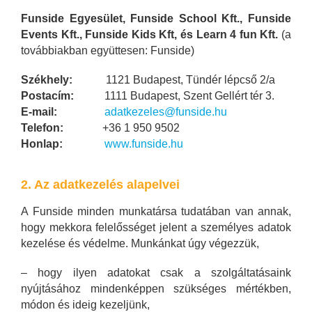
Funside Egyesület, Funside School Kft., Funside
Events Kft., Funside Kids Kft, és Learn 4 fun Kft.
(a
továbbiakban együttesen: Funside)
Székhely:
1121 Budapest, Tündér lépcső 2/a
Postacím:
1111 Budapest, Szent Gellért tér 3.
E-mail:
adatkezeles@funside.hu
Telefon:
+36 1 950 9502
Honlap:
www.funside.hu
2. Az adatkezelés alapelvei
A Funside minden munkatársa tudatában van annak,
hogy mekkora felelősséget jelent a személyes adatok
kezelése és védelme. Munkánkat úgy végezzük,
– hogy ilyen adatokat csak a szolgáltatásaink
nyújtásához mindenképpen szükséges mértékben,
módon és ideig kezeljünk,