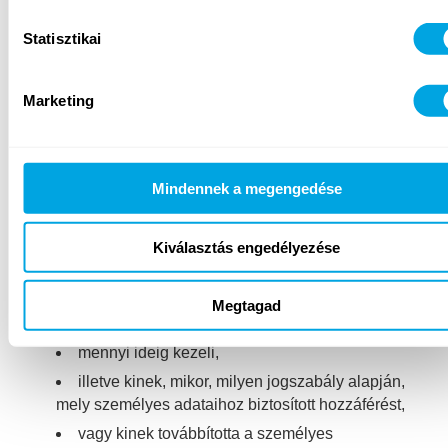
Statisztikai
6. Az adatkezeléssel kapcsolatos jogok
6.1.A tájékoztatáshoz való jog
Marketing
Az érintettek – illetve törvényes képviselőik – írásban,
az 1. pontban szereplő postai vagy elektronikus
levélcímen kérhetnek tájékoztatást a arról, hogy a
Mindennek a megengedése
Funside
milyen személyes adataikat,
Kiválasztás engedélyezése
milyen jogalapon,
milyen adatkezelési cél miatt,
Megtagad
milyen forrásból,
mennyi ideig kezeli,
illetve kinek, mikor, milyen jogszabály alapján,
mely személyes adataihoz biztosított hozzáférést,
vagy kinek továbbította a személyes