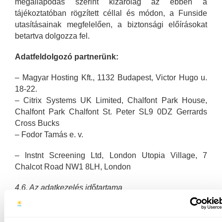
megállapodás szerint kizárólag az ebben a
tájékoztatóban rögzített céllal és módon, a Funside
utasításainak megfelelően, a biztonsági előírásokat
betartva dolgozza fel.
Adatfeldolgozó partnerünk:
– Magyar Hosting Kft., 1132 Budapest, Victor Hugo u.
18-22.
– Citrix Systems UK Limited, Chalfont Park House,
Chalfont Park Chalfont St. Peter SL9 0DZ Gerrards
Cross Bucks
– Fodor Tamás e. v.
– Instnt Screening Ltd, London Utopia Village, 7
Chalcot Road NW1 8LH, London
4.6. Az adatkezelés id
ő
tartama
A Funside az adatokat a toborzási folyamat
működtetéséhez szükséges ideig, illetve a