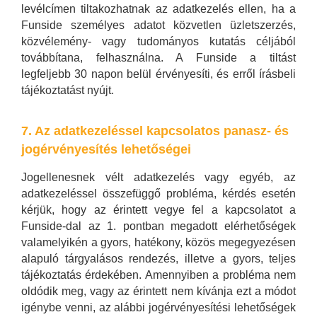
levélcímen tiltakozhatnak az adatkezelés ellen, ha a
Funside személyes adatot közvetlen üzletszerzés,
közvélemény- vagy tudományos kutatás céljából
továbbítana, felhasználna. A Funside a tiltást
legfeljebb 30 napon belül érvényesíti, és erről írásbeli
tájékoztatást nyújt.
7. Az adatkezeléssel kapcsolatos panasz- és
jogérvényesítés lehetőségei
Jogellenesnek vélt adatkezelés vagy egyéb, az
adatkezeléssel összefüggő probléma, kérdés esetén
kérjük, hogy az érintett vegye fel a kapcsolatot a
Funside-dal az 1. pontban megadott elérhetőségek
valamelyikén a gyors, hatékony, közös megegyezésen
alapuló tárgyalásos rendezés, illetve a gyors, teljes
tájékoztatás érdekében. Amennyiben a probléma nem
oldódik meg, vagy az érintett nem kívánja ezt a módot
igénybe venni, az alábbi jogérvényesítési lehetőségek