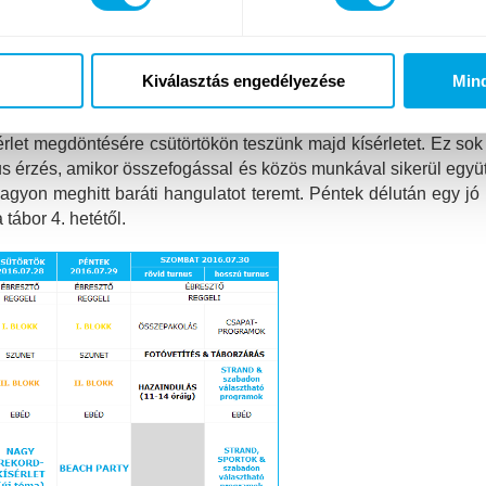
árjuk majd a csoportokat, ahol – a 2. turnus után – most is
játék esten és a tábortűz fénye mellett pihenjük ki a nap fára
ár minket: lesz söprögető játék, élő-csocsó, rodeo ball (le
Kiválasztás engedélyezése
Min
szabadtéri mozinkban vetített klasszikus játékfilm közül lehet ma
let megdöntésére csütörtökön teszünk majd kísérletet. Ez sok e
 érzés, amikor összefogással és közös munkával sikerül együtt 
agyon meghitt baráti hangulatot teremt. Péntek délután egy jó 
tábor 4. hetétől.