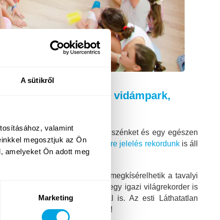
A sütikről
, de lesz még Funside vidámpark,
tosításához, valamint
n, ismét nagy fába vágjunk a fejszénket és egy egészen
einkkel megosztjuk az Ön
 rekord
és a 2015-ös
dalszövegre jelelés rekordunk
is áll
l, amelyeket Ön adott meg
róbálhatnak majd ki, valamint megkísérelhetik a tavalyi
ttek, de ki tudja, talán idén egy igazi világrekorder is
Marketing
egy csoportos világrekorddal is. Az esti Láthatatlan
 nem várt csavarral is készülünk!