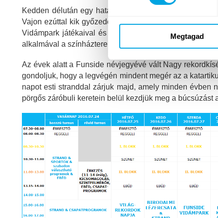
Kedden délután egy hatalmas Lézercsata bajnokságra v
Vajon ezúttal kik győzedelmeskednek majd? Kedd este a 
Vidámpark játékaival és megunhatatlan finomságaival v
Megtagad
alkalmával a színházteremben vetített rajzfilm és a retro 
Az évek alatt a Funside névjegyévé vált Nagy rekordkísér
gondoljuk, hogy a legvégén mindent megér az a katartikus
napot esti stranddal zárjuk majd, amely minden évben n
pörgős záróbuli keretein belül kezdjük meg a búcsúzást a 