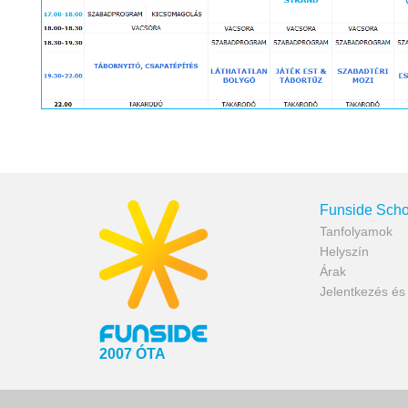
Funside Scho
Tanfolyamok
Helyszín
Árak
Jelentkezés é
2007 ÓTA