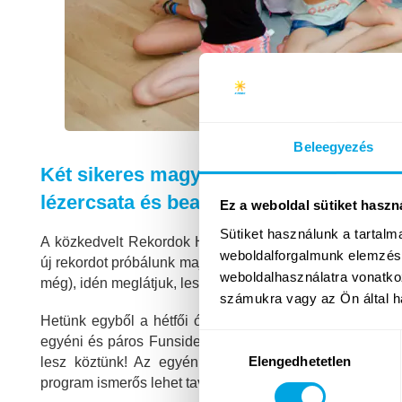
Beleegyezés
Két sikeres magyar rekord után idén ú
lézercsata és beach party is a 4. héten!
Ez a weboldal sütiket haszn
Sütiket használunk a tartal
A közkedvelt Rekordok Hete ezúttal is a negyedik turn
weboldalforgalmunk elemzésé
új rekordot próbálunk majd megdönteni! Táborozóink már 
weboldalhasználatra vonatko
még), idén meglátjuk, lesz-e belőle harmadik! Hogy mi l
számukra vagy az Ön által ha
Hetünk egyből a hétfői órák után a Világrekordok napjá
Hozzájárulás
egyéni és páros Funside rekordok megdöntését is. Ez nem
Elengedhetetlen
kiválasztása
lesz köztünk! Az egyéni rekordok mellett, a
tavalyi ö
program ismerős lehet tavalyról, azonban tartogat majd me