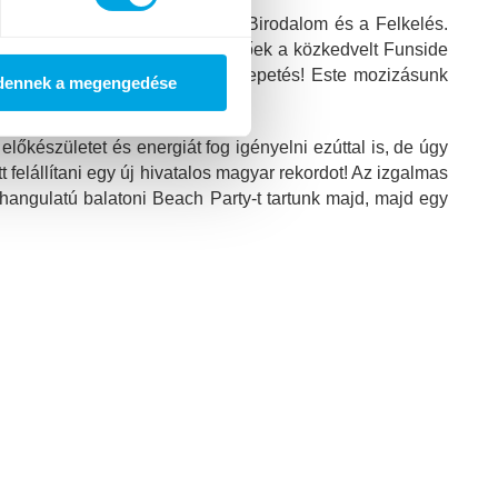
mét szembenézhet egymással a Birodalom és a Felkelés.
dalmait. A szerdai órákat követőek a közkedvelt Funside
begő labda) és még sok más meglepetés! Este mozizásunk
dennek a megengedése
jd választani.
lőkészületet és energiát fog igényelni ezúttal is, de úgy
felállítani egy új hivatalos magyar rekordot! Az izgalmas
hangulatú balatoni Beach Party-t tartunk majd, majd egy