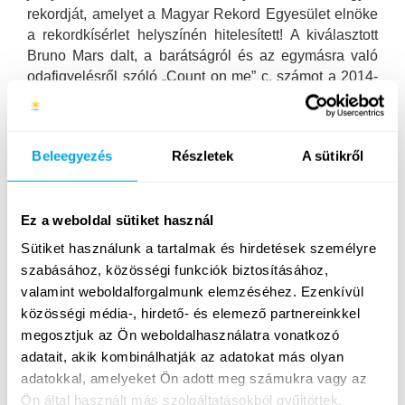
rekordját, amelyet a Magyar Rekord Egyesület elnöke
a rekordkísérlet helyszínén hitelesített! A kiválasztott
Bruno Mars dalt, a barátságról és az egymásra való
odafigyelésről szóló „Count on me” c. számot a 2014-
es X-faktor döntőse, Horányi Juli énekelte élőben a
rekorddöntés közben, sőt ő maga is megtanulta a dalt
jelnyelven, hogy részt vehessen a kísérletben
Beleegyezés
Részletek
A sütikről
táborozóinkkal!
„Egész héten át készültünk a rekordkísérletre a
gyerekekkel, először kisebb csoportokban, majd
Ez a weboldal sütiket használ
önállóan és végül majdnem 270-en együtt gyakoroltuk
Sütiket használunk a tartalmak és hirdetések személyre
a jelnyelv előadását. A gyerekek minden
szabásához, közösségi funkciók biztosításához,
várakozásunkat felülmúlva, nagyon gyorsan tanulták
valamint weboldalforgalmunk elemzéséhez. Ezenkívül
meg a dalt! Fantasztikus érzés volt, amikor közel
közösségi média-, hirdető- és elemező partnereinkkel
ennyien egyszerre jeleltük és énekeltük a dalt!” –
megosztjuk az Ön weboldalhasználatra vonatkozó
mondta Farkas Eszter táborvezető. „Nagyon örültünk,
adatait, akik kombinálhatják az adatokat más olyan
hogy Juli igent mondott a felkérésre, hogy ő is részt
adatokkal, amelyeket Ön adott meg számukra vagy az
vegyen a kísérletben! Hihetetlen volt az ő élő előadása
Ön által használt más szolgáltatásokból gyűjtöttek.