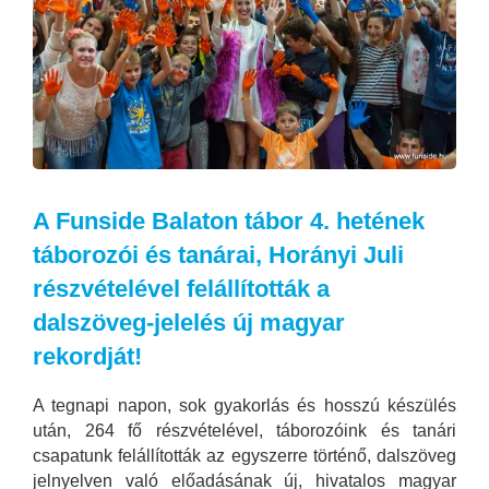
A Funside Balaton tábor 4. hetének
táborozói és tanárai, Horányi Juli
részvételével felállították a
dalszöveg-jelelés új magyar
rekordját!
A tegnapi napon, sok gyakorlás és hosszú készülés
után, 264 fő részvételével, táborozóink és tanári
csapatunk felállították az egyszerre történő, dalszöveg
jelnyelven való előadásának új, hivatalos magyar