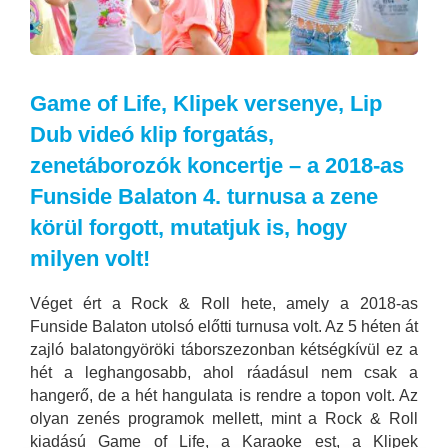
Game of Life, Klipek versenye, Lip
Dub videó klip forgatás,
zenetáborozók koncertje – a 2018-as
Funside Balaton 4. turnusa a zene
körül forgott, mutatjuk is, hogy
milyen volt!
Véget ért a Rock & Roll hete, amely a 2018-as
Funside Balaton utolsó előtti turnusa volt. Az 5 héten át
zajló balatongyöröki táborszezonban kétségkívül ez a
hét a leghangosabb, ahol ráadásul nem csak a
hangerő, de a hét hangulata is rendre a topon volt. Az
olyan zenés programok mellett, mint a Rock & Roll
kiadású Game of Life, a Karaoke est, a Klipek