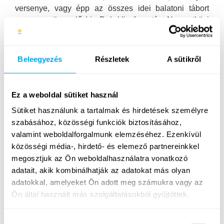
versenye, vagy épp az összes idei balatoni tábort
egyszerre ünneplő Lip Dub klip forgatás; Nemzetközi
játék est, Szabadtéri mozi, balatoni kikapcsolódás és
Őrült sportok Napja is várta a fiatalokat.
Beleegyezés
Részletek
A sütikről
Alábbi videóink segítségével te is betekintést
nyerhetsz, milyen volt a Funside Balaton Rock & Roll
hete, ha pedig még több képre vagy kíváncsi,
Ez a weboldal sütiket használ
böngészd végig 4. heti Facebook képgalériánkat!
Sütiket használunk a tartalmak és hirdetések személyre
szabásához, közösségi funkciók biztosításához,
A hét legjobb pillanatai
valamint weboldalforgalmunk elemzéséhez. Ezenkívül
közösségi média-, hirdető- és elemező partnereinkkel
megosztjuk az Ön weboldalhasználatra vonatkozó
adatait, akik kombinálhatják az adatokat más olyan
adatokkal, amelyeket Ön adott meg számukra vagy az
Ön által használt más szolgáltatásokból gyűjtöttek.
Hozzájárulás