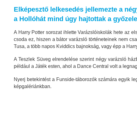
Elképesztő lelkesedés jellemezte a nég
a Hollóhát mind úgy hajtottak a győzel
A Harry Potter sorozat ihlette Varázslóiskolák hete az 
csoda ez, hiszen a bátor varázsló történeteinek nem cs
Tusa, a több napos Kviddics bajnokság, vagy épp a Harry
A Teszlek Süveg elrendelése szerint négy varázsló ház
például a Játék esten, ahol a Dance Central volt a leg
Nyerj betekintést a Funside-táborozók számára egyik le
képgalériánkban.