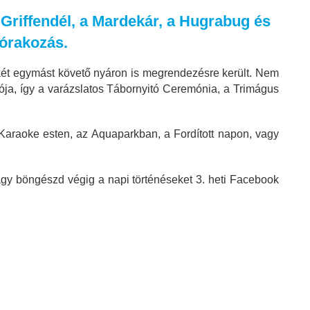
 Griffendél, a Mardekár, a Hugrabug és
szórakozás.
y két egymást követő nyáron is megrendezésre került. Nem
ója, így a varázslatos Tábornyitó Ceremónia, a Trimágus
Karaoke esten, az Aquaparkban, a Fordított napon, vagy
agy böngészd végig a napi történéseket 3. heti Facebook