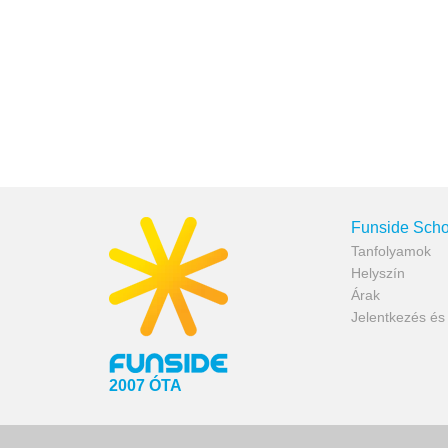
Funside Scho
Tanfolyamok
Helyszín
Árak
Jelentkezés é
2007 ÓTA