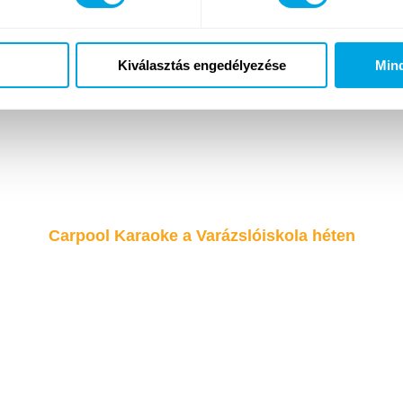
Kiválasztás engedélyezése
Min
Carpool Karaoke a Varázslóiskola héten