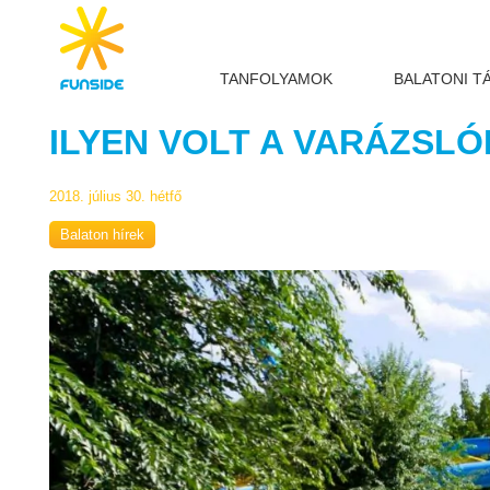
TANFOLYAMOK
BALATONI T
ILYEN VOLT A VARÁZSLÓ
2018. július 30. hétfő
Balaton hírek