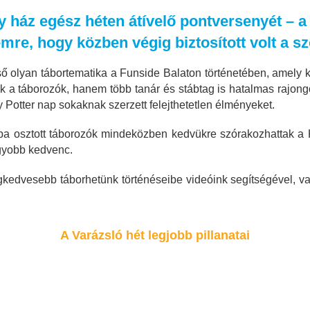
y ház egész héten átívelő pontversenyét – a
emre, hogy közben végig biztosított volt a 
első olyan tábortematika a Funside Balaton történetében, amel
ak a táborozók, hanem több tanár és stábtag is hatalmas rajong
 Potter nap sokaknak szerzett felejthetetlen élményeket.
ba osztott táborozók mindeközben kedvükre szórakozhattak a 
nagyobb kedvenc.
gkedvesebb táborhetünk történéseibe videóink segítségével, v
A Varázsló hét legjobb pillanatai