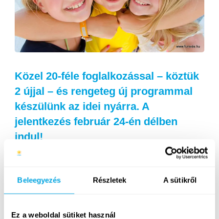
Közel 20-féle foglalkozással – köztük
2 újjal – és rengeteg új programmal
készülünk az idei nyárra. A
jelentkezés február 24-én délben
indul!
Idén is változatlan helyszínen – a Keszthely melletti
Balatongyörökön – rendezzük meg a Funside Balaton
Beleegyezés
Részletek
A sütikről
tábort, július 3 és augusztus 6 között 5 héten át (a
turnusok időpontjai itt olvashatóak). Továbbra
is hatalmas a választék, hiszen közel 20-féle óra
Ez a weboldal sütiket használ
lesz: az eddig megszokott foglalkozások mellett 2016-