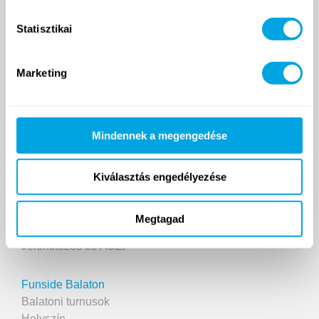
2007 ÓTA
Statisztikai
Funside School
Marketing
Tanfolyamok
Helyszín
Árak
Mindennek a megengedése
Jelentkezés és ÁSZF
Kiválasztás engedélyezése
Napközis táborok
Helyszínek
Turnusok
Megtagad
Árak és határidők
Jelentkezés és ÁSZF
Funside Balaton
Balatoni turnusok
Helyszín