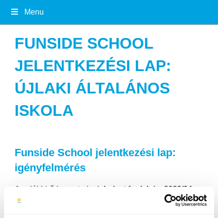
Menu
FUNSIDE SCHOOL
JELENTKEZÉSI LAP:
ÚJLAKI ÁLTALÁNOS
ISKOLA
Funside School jelentkezési lap:
igényfelmérés
Az alábbi űrlapon tudnak
helyet foglalni a 2023/24-es
őszi félév során,
az Újlaki Általános iskolában induló
– vagy folytatódó – informatika csoportokra. Ez csak