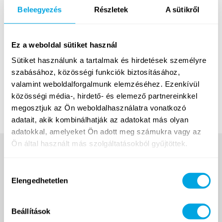
előzetes jelentkezés, fizetési kötelezettséggel nem jár,
Beleegyezés
Részletek
A sütikről
de a csoportban a helyet ez alapján fenntartjuk a
végleges meghirdetésig (jelentkezési sorrendben). Új
tanulóink számára ingyenes nyílt óra lehetőséget
Ez a weboldal sütiket használ
biztosítunk.
A szakkörök várható indulása:
2023.
Sütiket használunk a tartalmak és hirdetések személyre
szeptember vége / október eleje (a pontos kezdési
szabásához, közösségi funkciók biztosításához,
dátum, az órák ideje és egyéb részletek még az
valamint weboldalforgalmunk elemzéséhez. Ezenkívül
iskolával való egyeztetés miatt szervezés alatt
közösségi média-, hirdető- és elemező partnereinkkel
vannak).
megosztjuk az Ön weboldalhasználatra vonatkozó
adatait, akik kombinálhatják az adatokat más olyan
adatokkal, amelyeket Ön adott meg számukra vagy az
Ön által használt más szolgáltatásokból gyűjtöttek.
Hozzájárulás
Elengedhetetlen
kiválasztása
Beállítások