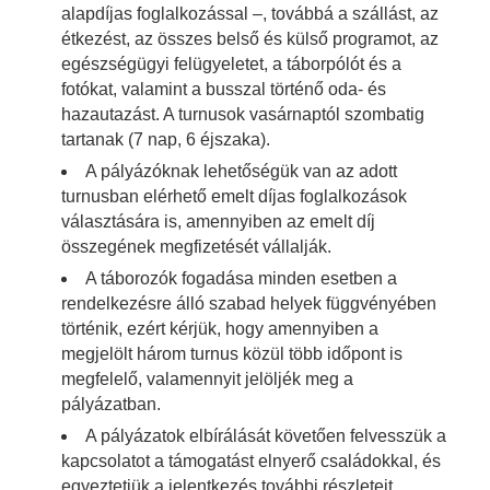
alapdíjas foglalkozással –, továbbá a szállást, az
étkezést, az összes belső és külső programot, az
egészségügyi felügyeletet, a táborpólót és a
fotókat, valamint a busszal történő oda- és
hazautazást. A turnusok vasárnaptól szombatig
tartanak (7 nap, 6 éjszaka).
A pályázóknak lehetőségük van az adott
turnusban elérhető emelt díjas foglalkozások
választására is, amennyiben az emelt díj
összegének megfizetését vállalják.
A táborozók fogadása minden esetben a
rendelkezésre álló szabad helyek függvényében
történik, ezért kérjük, hogy amennyiben a
megjelölt három turnus közül több időpont is
megfelelő, valamennyit jelöljék meg a
pályázatban.
A pályázatok elbírálását követően felvesszük a
kapcsolatot a támogatást elnyerő családokkal, és
egyeztetjük a jelentkezés további részleteit.