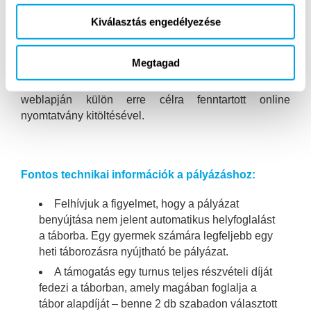
az elérhető támogatott keret kimerüléséig, de
Kiválasztás engedélyezése
legkésőbb 2026. június 30-án éjfélig.
Pályázat benyújtásának módja:
pályázni kizárólag a
Megtagad
táborozó gyermek szülője, gondviselője vagy
törvényes képviselője által, online lehet, az Egyesület
weblapján külön erre célra fenntartott online
nyomtatvány kitöltésével.
Fontos technikai információk a pályázáshoz:
Felhívjuk a figyelmet, hogy a pályázat
benyújtása nem jelent automatikus helyfoglalást
a táborba. Egy gyermek számára legfeljebb egy
heti táborozásra nyújtható be pályázat.
A támogatás egy turnus teljes részvételi díját
fedezi a táborban, amely magában foglalja a
tábor alapdíját – benne 2 db szabadon választott