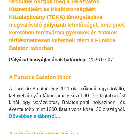
Örömmel osztjuk meg a Terézváros
Közrendjéért és Közbiztonságáért
Közalapítvány (TEKA) támogatásával
megvalósuló pályázati lehetőséget, amelynek
keretében terézvárosi gyerekek és fiatalok
térítésmentesen vehetnek részt a Funside
Balaton táborban.
Pályázat benyújtásának határideje:
2026.07.07.
A Funside Balaton tábor
A Funside Balaton egy 2011 óta működő, egyedülálló,
kétnyelvű nyári tábor, amely közel 30-féle foglalkozást
kínál egy varázslatos, Balaton-parti helyszínen, és
évente több mint 1000 fiatalt vonz közel 30 országból.
Bővebben a táborról…
A pályázat részletes leírása