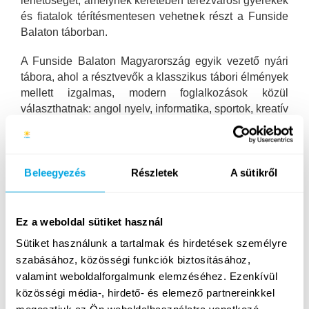
lehetőséget, amelynek keretében terézvárosi gyerekek
és fiatalok térítésmentesen vehetnek részt a Funside
Balaton táborban.
A Funside Balaton Magyarország egyik vezető nyári
tábora, ahol a résztvevők a klasszikus tábori élmények
mellett izgalmas, modern foglalkozások közül
választhatnak: angol nyelv, informatika, sportok, kreatív
programok és számos közösségi élmény várja őket
egy nemzetközi, inspiráló környezetben. Minden
nyáron közel 30 ország több mint 1000 fiatalja
Beleegyezés
Részletek
A sütikről
választja a Funside balatongyöröki kétnyelvű táborát,
ahol a közép-európai régióban egyedülálló módon,
idén is közel 30-féle foglalkozás valósul meg egy
helyszínen, amelyből hetente kettő választható,
Ez a weboldal sütiket használ
mellette pedig rengeteg különleges program is várja a
Sütiket használunk a tartalmak és hirdetések személyre
táborozókat július 12. és augusztus 1. között.
szabásához, közösségi funkciók biztosításához,
Bővebben:
www.funside.hu/balaton
valamint weboldalforgalmunk elemzéséhez. Ezenkívül
közösségi média-, hirdető- és elemező partnereinkkel
A TEKA jóvoltából most olyan diákok számára is