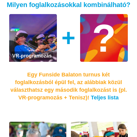
Milyen foglalkozásokkal kombinálható?
+
VR-programozás
Egy Funside Balaton turnus két
foglalkozásból épül fel, az alábbiak közül
választhatsz egy második foglalkozást is (pl.
VR-programozás + Tenisz)!
Teljes lista