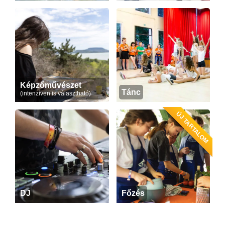
Képzőművészet
Tánc
(intenzíven is választható)
ÚJ TARTALOM
DJ
Főzés