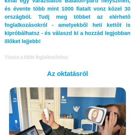
kínál egy varázslatos Balaton-parti helyszínen,
és évente több mint 1000 fiatalt vonz közel 30
országból. Tudj meg többet az elérhető
foglalkozásokról - amelyekből heti kettőt is
kipróbálhatsz - és válaszd ki a hozzád legjobban
illőket lejjebb!
Vissza a többi foglalkozáshoz
Az oktatásról