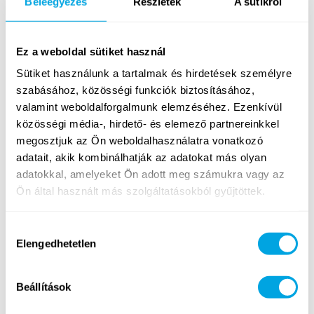
Beleegyezés
Részletek
A sütikről
Sportok
Amerikai sportok
Ez a weboldal sütiket használ
(foci, röpi, kosárlabda...)
(amerikai futball, baseball...)
Sütiket használunk a tartalmak és hirdetések személyre
ÚJ TARTALOM
szabásához, közösségi funkciók biztosításához,
valamint weboldalforgalmunk elemzéséhez. Ezenkívül
közösségi média-, hirdető- és elemező partnereinkkel
megosztjuk az Ön weboldalhasználatra vonatkozó
adatait, akik kombinálhatják az adatokat más olyan
adatokkal, amelyeket Ön adott meg számukra vagy az
Outdoor workout
Ön által használt más szolgáltatásokból gyűjtöttek.
Tenisz & racketlon
(cross köredzés)
Hozzájárulás
Elengedhetetlen
kiválasztása
Beállítások