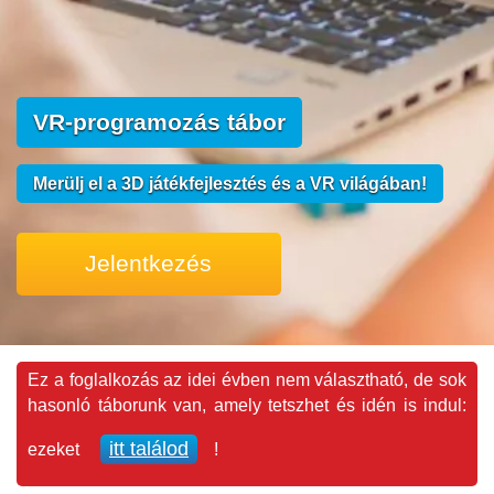
VR-programozás tábor
Merülj el a 3D játékfejlesztés és a VR világában!
Jelentkezés
Ez a foglalkozás az idei évben nem választható, de sok
hasonló táborunk van, amely tetszhet és idén is indul:
itt találod
ezeket
!