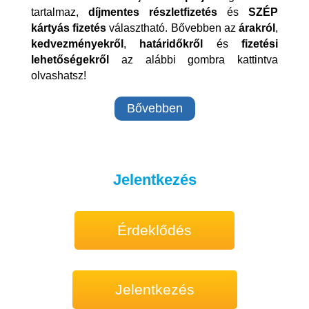
tartalmaz,
díjmentes részletfizetés
és
SZÉP
kártyás fizetés
választható. Bővebben az
árakról
,
kedvezményekről
,
határidőkről
és
fizetési
lehetőségekről
az alábbi gombra kattintva
olvashatsz!
Bővebben
Jelentkezés
Érdeklődés
Jelentkezés