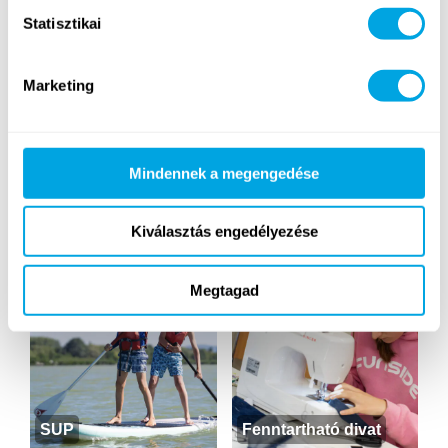
Statisztikai
Jóga
Golf
Marketing
Mindennek a megengedése
Vitorlás
Szörf
Kiválasztás engedélyezése
Megtagad
SUP
Fenntartható divat