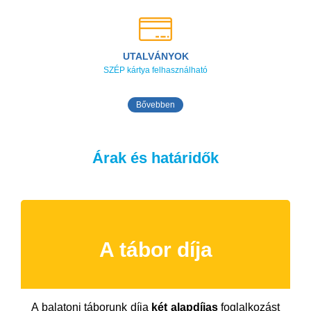
UTALVÁNYOK
SZÉP kártya felhasználható
Bővebben
Árak és határidők
A tábor díja
A balatoni táborunk díja
két alapdíjas
foglalkozást