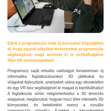
Eljött a programozás órák új korszaka! Képzeljétek
el, hogy egyedi pályákat tervezhettek programozás
segítségével, majd azonnal ki is próbálhatjátok
őket VR-szemüvegekkel!
Programozz saját virtuális valóságot: forradalmian új
informatika foglalkozásunkon 3D játékokat és
világokat fejlesztünk, amelyeket utána egy okostelefon
és egy VR-box segítségével te magad is kipróbálhatsz!
A foglalkozás során megismerkedsz a 3D tervezés
alapjaival, megtanulod, hogyan hozz létre interaktív 3D
környezetet, és betekintést nyersz a vizuális
programozás világába. Ezekkel a készségekkel