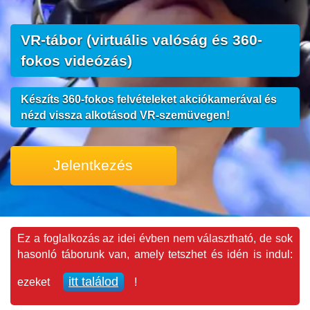
VR-tábor (virtuális valóság és 360-
fokos videózás)
Készíts 360-fokos felvételeket akciókamerával és
nézd vissza alkotásod VR-szemüvegen!
Jelentkezés
Ez a foglalkozás az idei évben nem választható, de sok
hasonló táborunk van, amely tetszhet és idén is indul:
itt találod
ezeket
!