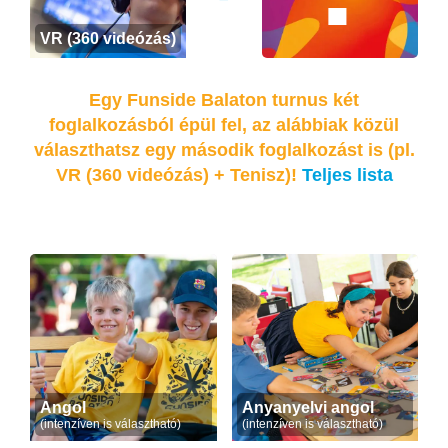
VR (360 videózás)
Egy Funside Balaton turnus két
foglalkozásból épül fel, az alábbiak közül
választhatsz egy második foglalkozást is (pl.
VR (360 videózás) + Tenisz)!
Teljes lista
Angol
Anyanyelvi angol
(intenzíven is választható)
(intenzíven is választható)