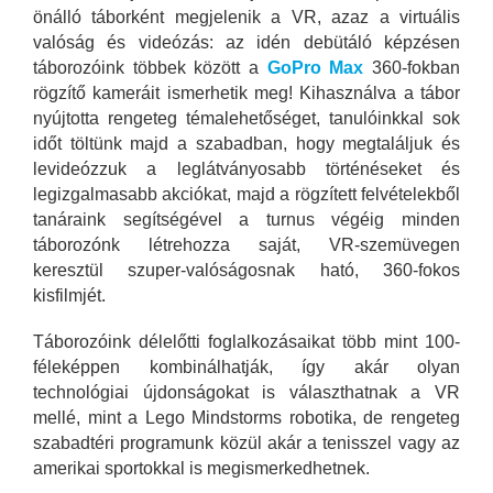
önálló táborként megjelenik a VR, azaz a virtuális
valóság és videózás: az idén debütáló képzésen
táborozóink többek között a
GoPro Max
360-fokban
rögzítő kameráit ismerhetik meg! Kihasználva a tábor
nyújtotta rengeteg témalehetőséget, tanulóinkkal sok
időt töltünk majd a szabadban, hogy megtaláljuk és
levideózzuk a leglátványosabb történéseket és
legizgalmasabb akciókat, majd a rögzített felvételekből
tanáraink segítségével a turnus végéig minden
táborozónk létrehozza saját, VR-szemüvegen
keresztül szuper-valóságosnak ható, 360-fokos
kisfilmjét.
Táborozóink délelőtti foglalkozásaikat több mint 100-
féleképpen kombinálhatják, így akár olyan
technológiai újdonságokat is választhatnak a VR
mellé, mint a Lego Mindstorms robotika, de rengeteg
szabadtéri programunk közül akár a tenisszel vagy az
amerikai sportokkal is megismerkedhetnek.