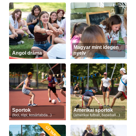
Magyar mint idegen
Angol dráma
nyelv
Sportok
Amerikai sportok
(foci, röpi, kosárlabda...)
(amerikai futball, baseball...)
ÚJ TARTALOM