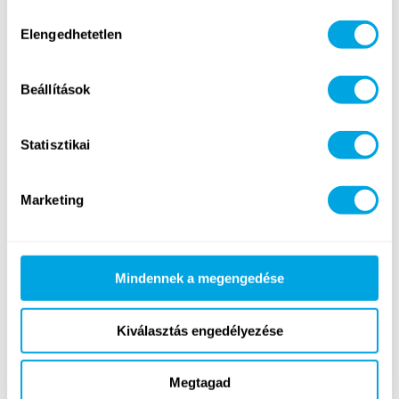
Hozzájárulás
Elengedhetetlen
kiválasztása
Lovaglás
Golf
Beállítások
Statisztikai
Marketing
Képzőművészet
Tánc
(intenzíven is választható)
Mindennek a megengedése
Kiválasztás engedélyezése
Megtagad