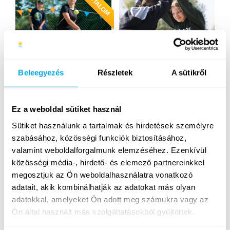
Tenisz & racketlon
Jóga
Beleegyezés
Részletek
A sütikről
Ez a weboldal sütiket használ
Sütiket használunk a tartalmak és hirdetések személyre
szabásához, közösségi funkciók biztosításához,
valamint weboldalforgalmunk elemzéséhez. Ezenkívül
közösségi média-, hirdető- és elemező partnereinkkel
Szörf
SUP
megosztjuk az Ön weboldalhasználatra vonatkozó
adatait, akik kombinálhatják az adatokat más olyan
adatokkal, amelyeket Ön adott meg számukra vagy az
ÚJRA
Ön által használt más szolgáltatásokból gyűjtöttek.