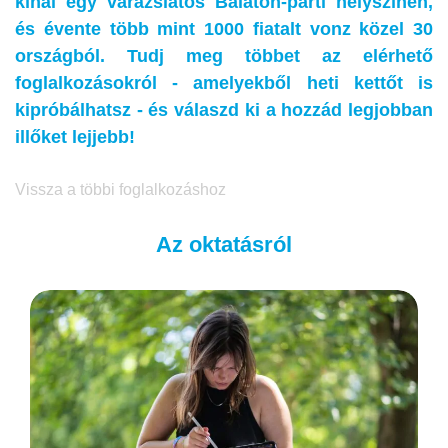
kínál egy varázslatos Balaton-parti helyszínen,
és évente több mint 1000 fiatalt vonz közel 30
országból. Tudj meg többet az elérhető
foglalkozásokról - amelyekből heti kettőt is
kipróbálhatsz - és válaszd ki a hozzád legjobban
illőket lejjebb!
Vissza a többi foglalkozáshoz
Az oktatásról