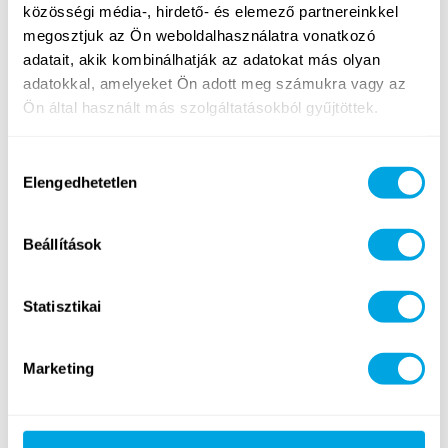
közösségi média-, hirdető- és elemező partnereinkkel
megosztjuk az Ön weboldalhasználatra vonatkozó
adatait, akik kombinálhatják az adatokat más olyan
adatokkal, amelyeket Ön adott meg számukra vagy az
Ön által használt más szolgáltatásokból gyűjtöttek.
Hozzájárulás
Vízilabda és
Outdoor workout
Elengedhetetlen
kiválasztása
vízisportok
(cross köredzés)
ÚJ TARTALOM
Beállítások
Statisztikai
Marketing
Tenisz & racketlon
Jóga