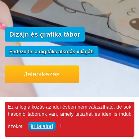
Dizájn és grafika tábor
Fedezd fel a digitális alkotás világát!
Jelentkezés
Ez a foglalkozás az idei évben nem választható, de sok
hasonló táborunk van, amely tetszhet és idén is indul:
itt találod
ezeket
!