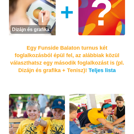
+
Dizájn és grafika
Egy Funside Balaton turnus két
foglalkozásból épül fel, az alábbiak közül
választhatsz egy második foglalkozást is (pl.
Dizájn és grafika + Tenisz)!
Teljes lista