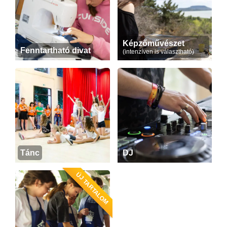
Képzőművészet
Fenntartható divat
(intenzíven is választható)
Tánc
DJ
ÚJ TARTALOM