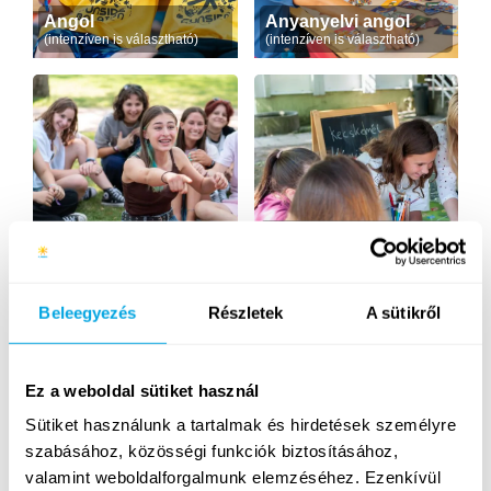
Angol
Anyanyelvi angol
(intenzíven is választható)
(intenzíven is választható)
Magyar mint idegen
Angol dráma
nyelv
Beleegyezés
Részletek
A sütikről
Ez a weboldal sütiket használ
Sütiket használunk a tartalmak és hirdetések személyre
szabásához, közösségi funkciók biztosításához,
Sportok
Amerikai sportok
valamint weboldalforgalmunk elemzéséhez. Ezenkívül
(foci, röpi, kosárlabda...)
(amerikai futball, baseball...)