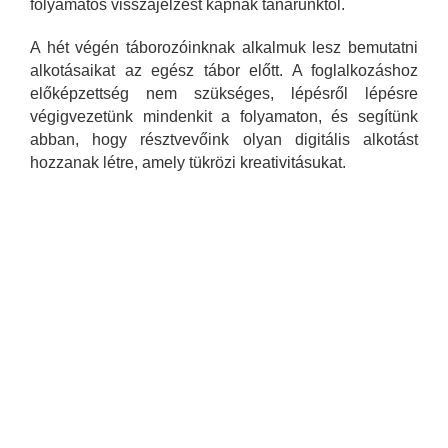
folyamatos visszajelzést kapnak tanárunktól.
A hét végén táborozóinknak alkalmuk lesz bemutatni
alkotásaikat az egész tábor előtt. A foglalkozáshoz
előképzettség nem szükséges, lépésről lépésre
végigvezetünk mindenkit a folyamaton, és segítünk
abban, hogy résztvevőink olyan digitális alkotást
hozzanak létre, amely tükrözi kreativitásukat.