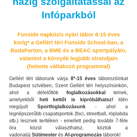
házig szolgáltatással az
Infóparkból
Funside napközis nyári tábor 8-15 éves
korig* a Gellért téri Funside School-ban, a
BudaParton, a BME és a BEAC sportpályáin,
valamint a környék legjobb strandjain
(hetente váltakozó programmal)
Gellért téri táborunk várja
8*-15 éves
táborozóinkat
Budapest szívében, Szent Gellért téri helyszínünkön,
ahol a délelőttök
foglalkozásokkal
telnek,
amelyekből
heti kettőt is kipróbálhatsz!
Idén
megújult
Sportfoglalkozásunk
- ahol a
legnépszerűbb csapatsportok (foci, streetball, röplabda
stb.) lesznek terítéken - emellett pedig további 7-féle
óra közül választhatsz, köztük a
vadonatúj
Sütimester
és
AI-programozás
táborok!