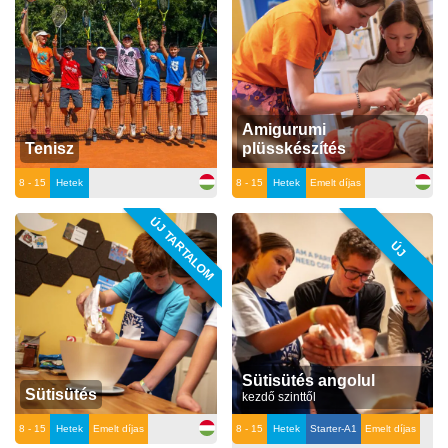
Amigurumi
Tenisz
plüsskészítés
8 - 15
Hetek
8 - 15
Hetek
Emelt díjas
ÚJ TARTALOM
ÚJ
Sütisütés angolul
Sütisütés
kezdő szinttől
8 - 15
Hetek
Emelt díjas
8 - 15
Hetek
Starter-A1
Emelt díjas