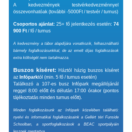
A kedvezmények testvérkedvezménnyel
összevonhatóak (további -5000Ft / testvér / turnus)
Csoportos ajánlat:
25+ fő jelentkezés esetén:
74
900 Ft
/ fő / turnus
A kedvezmény a tábor alapdíjára vonatkozik, felhasználható
bármely foglalkozásunkkal, de az emelt díjas foglalkozások
extra költségét nem tartalmazza.
Buszos kíséret:
Háztól házig buszos kíséret
az
Infópark
tól (min. 5 fő / turnus esetén)
Találkozó a 107-es busz Infópark megállójánál
reggel 8:00 előtt és délután 17:00 órakor (pontos
tájékoztatás minden turnus előtt).
Minden foglalkozásunk az Infópark közelében található:
nyelvi és informatikai foglalkozásaink a Gellért téri Funside
Schoolban, a sportfoglalkozások a BEAC sportpályáin
lesznek megtartva.