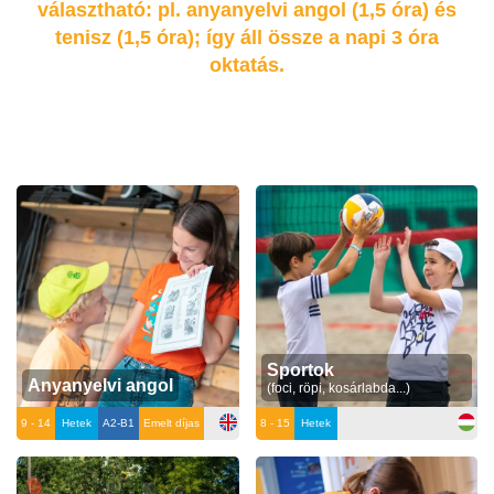
választható: pl. anyanyelvi angol (1,5 óra) és
tenisz (1,5 óra); így áll össze a napi 3 óra
oktatás.
Sportok
Anyanyelvi angol
(foci, röpi, kosárlabda...)
9 - 14
Hetek
A2-B1
Emelt díjas
8 - 15
Hetek