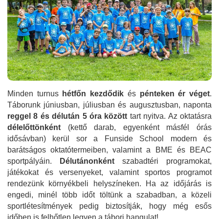
Minden turnus
hétfőn kezdődik
és
pénteken ér véget
.
Táborunk júniusban, júliusban és augusztusban, naponta
reggel 8 és délután 5 óra között
tart nyitva. Az oktatásra
délelőttönként
(kettő darab, egyenként másfél órás
idősávban) kerül sor a Funside School modern és
barátságos oktatótermeiben, valamint a BME és BEAC
sportpályáin.
Délutánonként
szabadtéri programokat,
játékokat és versenyeket, valamint sportos programot
rendezünk környékbeli helyszíneken. Ha az időjárás is
engedi, minél több időt töltünk a szabadban, a közeli
sportlétesítmények pedig biztosítják, hogy még esős
időben is felhőtlen legyen a tábori hangulat!