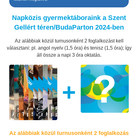
Napközis gyermektáboraink a Szent
Gellért téren/BudaParton 2024-ben
Az alábbiak közül turnusonként 2 foglalkozást kell
választani: pl. angol nyelv (1,5 óra) és tenisz (1,5 óra); így
áll össze a napi 3 óra oktatás.
ÚJ TARTALOM
ÚJ TARTALOM
ÚJRA
ÚJRA
ÚJ
ÚJ
+
Amigurumi
3D dizájn és
Minecraft-
Roblox-
Sportok
Sütisütés angolul
Anyanyelvi angol
Tenisz
plüsskészítés
Sütisütés
nyomtatás
Hacker & AI
programozás
programozás
(foci, röpi, kosárlabda...)
kezdő szinttől
Az alábbiak közül turnusonként 2 foglalkozás