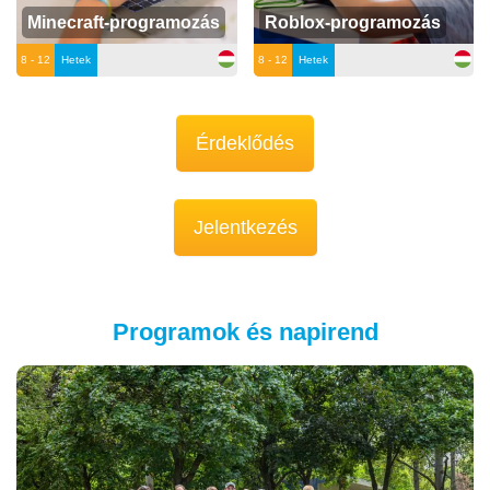
Minecraft-programozás
Roblox-programozás
8 - 12
Hetek
8 - 12
Hetek
Érdeklődés
Jelentkezés
Programok és napirend