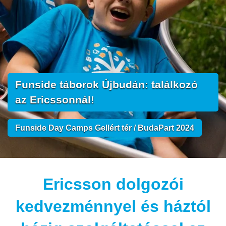
Funside táborok Újbudán: találkozó
az Ericssonnál!
Funside Day Camps Gellért tér / BudaPart 2024
Ericsson dolgozói
kedvezménnyel és háztól