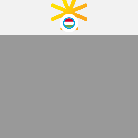
2007 ÓTA
Funside School
Tanfolyamok
Helyszín
Árak
Jelentkezés és ÁSZF
Napközis táborok
Helyszínek
Turnusok