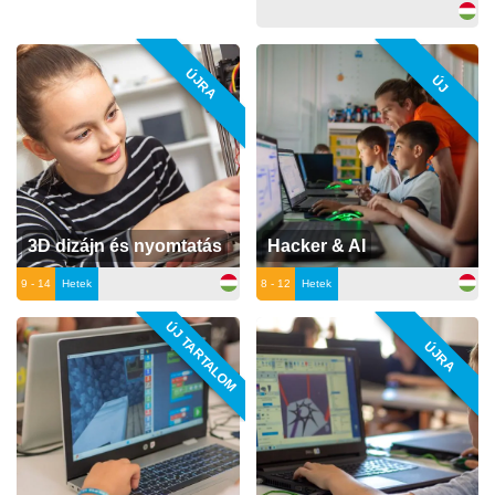
ÚJRA
ÚJ
3D dizájn és nyomtatás
Hacker & AI
9 - 14
Hetek
8 - 12
Hetek
ÚJ TARTALOM
ÚJRA