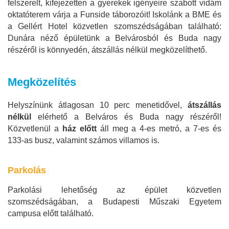
felszerelt, kifejezetten a gyerekek igényeire szabott vidám
oktatóterem várja a Funside táborozóit! Iskolánk a BME és
a Gellért Hotel közvetlen szomszédságában található:
Dunára néző épületünk a Belvárosból és Buda nagy
részéről is könnyedén, átszállás nélkül megközelíthető.
Megközelítés
Helyszínünk átlagosan 10 perc menetidővel,
átszállás
nélkül
elérhető a Belváros és Buda nagy részéről!
Közvetlenül a
ház előtt
áll meg a 4-es metró, a 7-es és
133-as busz, valamint számos villamos is.
Parkolás
Parkolási lehetőség az épület közvetlen
szomszédságában, a Budapesti Műszaki Egyetem
campusa előtt található.