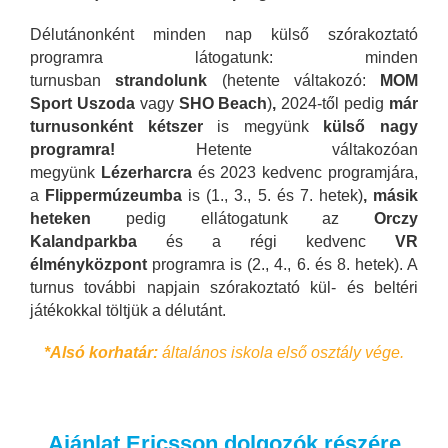
Délutánonként minden nap külső szórakoztató
programra látogatunk: minden
turnusban
strandolunk
(hetente váltakozó:
MOM
Sport Uszoda
vagy
SHO Beach
)
,
2024-től pedig
már
turnusonként kétszer
is megyünk
külső nagy
programra!
Hetente váltakozóan
megyünk
Lézerharcra
és 2023 kedvenc programjára,
a
Flippermúzeumba
is (1., 3., 5. és 7. hetek)
, másik
heteken
pedig ellátogatunk az
Orczy
Kalandparkba
és a régi kedvenc
VR
élményközpont
programra is (2., 4., 6. és 8. hetek). A
turnus további napjain szórakoztató kül- és beltéri
játékokkal töltjük a délutánt.
*Alsó korhatár:
általános iskola első osztály vége.
Ajánlat Ericsson dolgozók részére