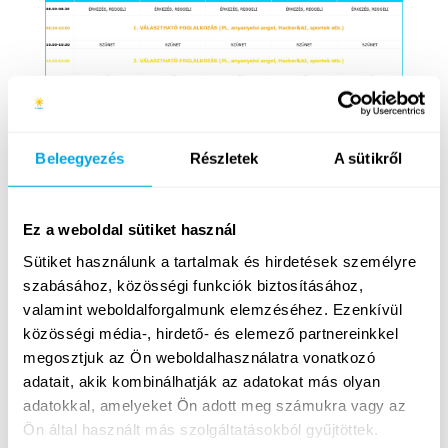
Beleegyezés
Részletek
A sütikről
A programváltoztatás jogát fenntartjuk.
Ez a weboldal sütiket használ
07.06-07.10.
Sütiket használunk a tartalmak és hirdetések személyre
szabásához, közösségi funkciók biztosításához,
valamint weboldalforgalmunk elemzéséhez. Ezenkívül
közösségi média-, hirdető- és elemező partnereinkkel
megosztjuk az Ön weboldalhasználatra vonatkozó
adatait, akik kombinálhatják az adatokat más olyan
adatokkal, amelyeket Ön adott meg számukra vagy az
Ön által használt más szolgáltatásokból gyűjtöttek.