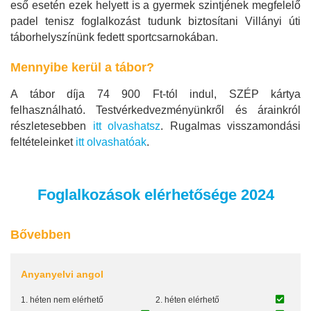
eső esetén ezek helyett is a gyermek szintjének megfelelő
padel tenisz foglalkozást tudunk biztosítani Villányi úti
táborhelyszínünk fedett sportcsarnokában.
Mennyibe kerül a tábor?
A tábor díja 74 900 Ft-tól indul, SZÉP kártya
felhasználható. Testvérkedvezményünkről és árainkról
részletesebben
itt olvashatsz
. Rugalmas visszamondási
feltételeinket
itt olvashatóak
.
Foglalkozások elérhetősége 2024
Bővebben
Anyanyelvi angol
1. héten nem elérhető
2. héten elérhető