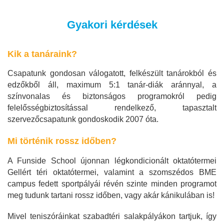
Gyakori kérdések
Kik a tanáraink?
Csapatunk gondosan válogatott, felkészült tanárokból és
edzőkből áll, maximum 5:1 tanár-diák aránnyal, a
színvonalas és biztonságos programokról pedig
felelősségbiztosítással rendelkező, tapasztalt
szervezőcsapatunk gondoskodik 2007 óta.
Mi történik rossz időben?
A Funside School újonnan légkondicionált oktatótermei
Gellért téri oktatótermei, valamint a szomszédos BME
campus fedett sportpályái révén szinte minden programot
meg tudunk tartani rossz időben, vagy akár kánikulában is!
Mivel teniszóráinkat szabadtéri salakpályákon tartjuk, így