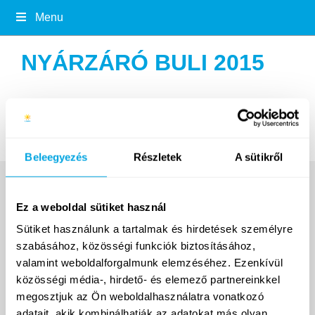
Menu
NYÁRZÁRÓ BULI 2015
no images were found
Beleegyezés
Részletek
A sütikről
Ez a weboldal sütiket használ
Sütiket használunk a tartalmak és hirdetések személyre
szabásához, közösségi funkciók biztosításához,
valamint weboldalforgalmunk elemzéséhez. Ezenkívül
közösségi média-, hirdető- és elemező partnereinkkel
megosztjuk az Ön weboldalhasználatra vonatkozó
2007 ÓTA
adatait, akik kombinálhatják az adatokat más olyan