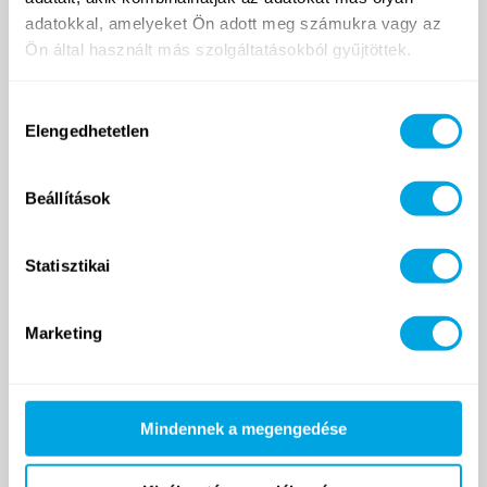
adatokkal, amelyeket Ön adott meg számukra vagy az
Ön által használt más szolgáltatásokból gyűjtöttek.
Funside School
Tanfolyamok
Hozzájárulás
Helyszín
Elengedhetetlen
kiválasztása
Árak
Jelentkezés és ÁSZF
Beállítások
Napközis táborok
Helyszínek
Statisztikai
Turnusok
Árak és határidők
Jelentkezés és ÁSZF
Marketing
Funside Balaton
Balatoni turnusok
Mindennek a megengedése
Helyszín
Árak és határidők