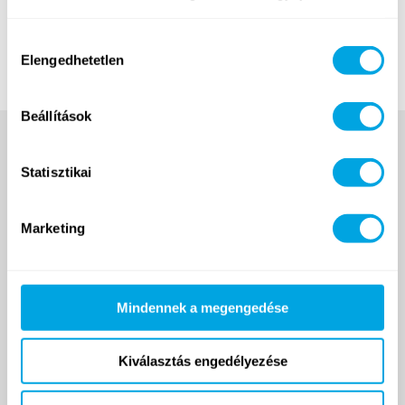
Hozzájárulás
Elengedhetetlen
kiválasztása
Beállítások
Statisztikai
Marketing
2007 ÓTA
Mindennek a megengedése
Kiválasztás engedélyezése
Funside School
Tanfolyamok