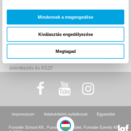
Helyszínek
Turnusok
Mindennek a megengedése
Árak és határidők
Jelentkezés és ÁSZF
Kiválasztás engedélyezése
Funside Balaton
Balatoni turnusok
Megtagad
Helyszín
Árak és határidők
Jelentkezés és ÁSZF
Impresszum
Adatvédelmi nyilatkozat
Egyesület
Funside School Kft., Funside Egyesület, Funside Events Kft.