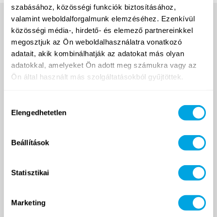
szabásához, közösségi funkciók biztosításához,
valamint weboldalforgalmunk elemzéséhez. Ezenkívül
közösségi média-, hirdető- és elemező partnereinkkel
megosztjuk az Ön weboldalhasználatra vonatkozó
adatait, akik kombinálhatják az adatokat más olyan
adatokkal, amelyeket Ön adott meg számukra vagy az
Ön által használt más szolgáltatásokból gyűjtöttek.
2007 ÓTA
Hozzájárulás
Elengedhetetlen
kiválasztása
Funside School
Beállítások
Tanfolyamok
Helyszín
Statisztikai
Árak
Jelentkezés és ÁSZF
Marketing
Napközis táborok