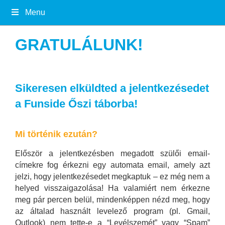
Menu
GRATULÁLUNK!
Sikeresen elküldted a jelentkezésedet
a Funside Őszi táborba!
Mi történik ezután?
Először a jelentkezésben megadott szülői email-
címekre fog érkezni egy automata email, amely azt
jelzi, hogy jelentkezésedet megkaptuk – ez még nem a
helyed visszaigazolása! Ha valamiért nem érkezne
meg pár percen belül, mindenképpen nézd meg, hogy
az általad használt levelező program (pl. Gmail,
Outlook) nem tette-e a “Levélszemét” vagy “Spam”