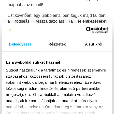
mappába az emailt!
Ezt követően, egy újabb emailben fogjuk majd küldeni
a foglalási visszaigazolást (a jelentkezéseket
csapatunk minden esetben személyesen is ellenőrzi),
amely általában 5 munkanapon belül megtörténik,
azonban a jelentkezési időszak első napjaiban
Beleegyezés
Részletek
A sütikről
jellemzően több napot is igénybe vehet! Köszönjük
türelmedet!
Minden további információt a visszaigazoló email fog
Ez a weboldal sütiket használ
tartalmazni!
Sütiket használunk a tartalmak és hirdetések személyre
szabásához, közösségi funkciók biztosításához,
Addig is olvasgasd a legfrissebb híreinket
Facebook
valamint weboldalforgalmunk elemzéséhez. Ezenkívül
oldalunkon
vagy ha kérdésed van,
keress minket
közösségi média-, hirdető- és elemező partnereinkkel
bizalommal!
megosztjuk az Ön weboldalhasználatra vonatkozó
Üdvözlettel,
adatait, akik kombinálhatják az adatokat más olyan
adatokkal, amelyeket Ön adott meg számukra vagy az
Funside Csapat
Ön által használt más szolgáltatásokból gyűjtöttek.