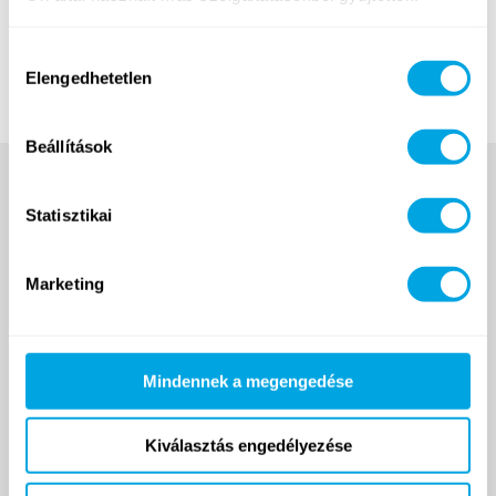
Hozzájárulás
Elengedhetetlen
kiválasztása
Beállítások
Statisztikai
Marketing
2007 ÓTA
Mindennek a megengedése
Kiválasztás engedélyezése
Funside School
Tanfolyamok