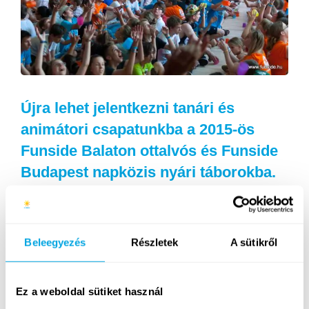
Újra lehet jelentkezni tanári és
animátori csapatunkba a 2015-ös
Funside Balaton ottalvós és Funside
Budapest napközis nyári táborokba.
Közel 20-féle pozícióban nyitottuk meg a jelentkezést
az elhivatott és felkészült tanárok számára, de akad
nyári munkalehetőség orvostanhallgatók, animátorok
Beleegyezés
Részletek
A sütikről
és játékmesterek részére is. Tanári csapatunkba
többek között angol tanárt, német tanárt, magyar mint
idegen nyelv tanárt, edzőket és testnevelőtanárokat
Ez a weboldal sütiket használ
keresünk. A jelentkezők három lépcsős elméleti és