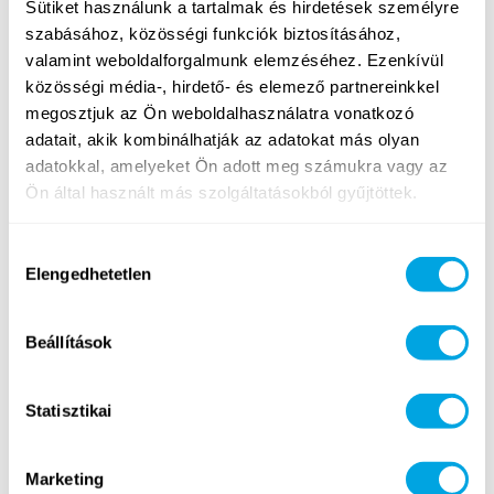
Sütiket használunk a tartalmak és hirdetések személyre
gyakorlati felvételi eljáráson esnek át, a sikeres
szabásához, közösségi funkciók biztosításához,
jelölteket pedig – a balatoni táborunk csapata
esetében – egy kétnapos orientációs hétvégére
valamint weboldalforgalmunk elemzéséhez. Ezenkívül
visszük el, ahol együtt készülünk fel a táborozásra.
közösségi média-, hirdető- és elemező partnereinkkel
megosztjuk az Ön weboldalhasználatra vonatkozó
Azok számára, akik még nem rendelkeznek elég
adatait, akik kombinálhatják az adatokat más olyan
tapasztalattal vagy nem fejezték még be
adatokkal, amelyeket Ön adott meg számukra vagy az
tanulmányaikat, nyitva áll önkéntesi programunk,
Ön által használt más szolgáltatásokból gyűjtöttek.
amely során közelebbről is megismerkedhetnek a
táborozás tanári oldalával, hogy később sikerrel
Hozzájárulás
használhassák a nálunk megszerzett tapasztalatokat.
Elengedhetetlen
kiválasztása
Korlátozott számban olyan tanulókat is tudunk fogadni,
akik nálunk szeretnék eltölteni kötelező gyakorlatukat.
Beállítások
Minden további részlet a meghirdetett pozíciókról, a
követelményekről és a felvételi eljárásról megtalálható
ezen az oldalon
. Sok sikert a jelentkezéshez!
Statisztikai
Marketing