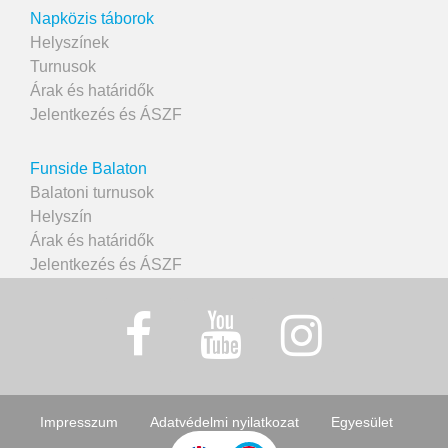
Napközis táborok
Helyszínek
Turnusok
Árak és határidők
Jelentkezés és ÁSZF
Funside Balaton
Balatoni turnusok
Helyszín
Árak és határidők
Jelentkezés és ÁSZF
Impresszum
Adatvédelmi nyilatkozat
Egyesület