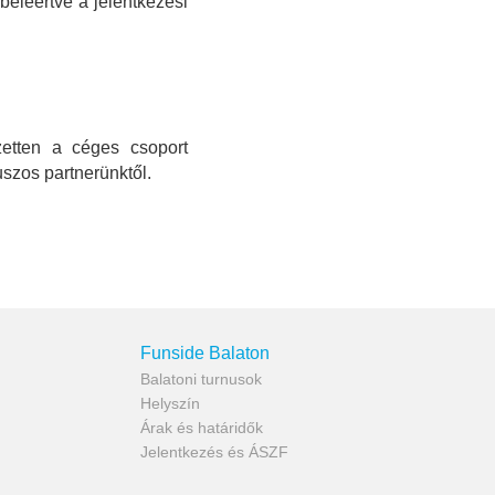
 beleértve a jelentkezési
ezetten a céges csoport
szos partnerünktől.
Funside Balaton
Balatoni turnusok
Helyszín
Árak és határidők
Jelentkezés és ÁSZF