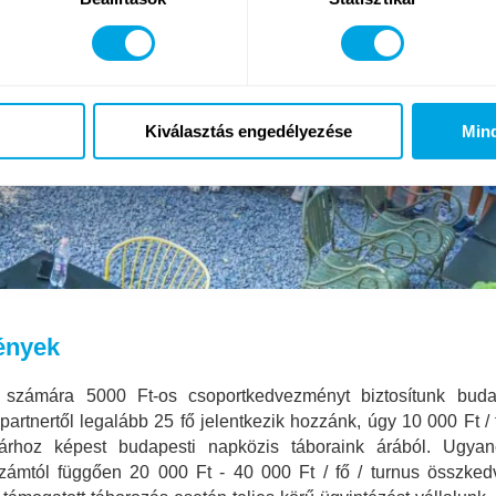
Kiválasztás engedélyezése
Min
ények
k számára 5000 Ft-os csoportkedvezményt biztosítunk budap
rtnertől legalább 25 fő jelentkezik hozzánk, úgy 10 000 Ft /
árhoz képest budapesti napközis táboraink árából. Ugyan
zámtól függően 20 000 Ft - 40 000 Ft / fő / turnus összked