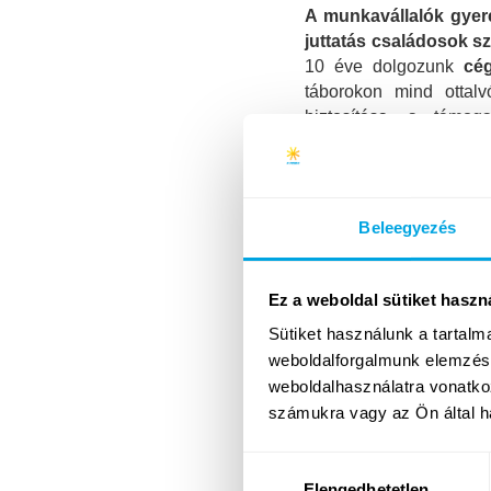
A munkavállalók gyer
juttatás családosok 
10 éve dolgozunk
cé
táborokon mind ottal
biztosítása, a támog
Gyermekszállítással fo
forma. Kérje ajánlatunk
Beleegyezés
Ez a weboldal sütiket haszn
Sütiket használunk a tartal
weboldalforgalmunk elemzésé
weboldalhasználatra vonatko
számukra vagy az Ön által ha
Hozzájárulás
Elengedhetetlen
kiválasztása