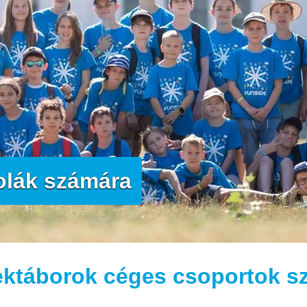
olák számára
ektáborok céges csoportok s