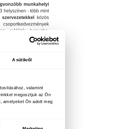
legvonzóbb munkahelyi
3 helyszínen - több mint
 szervezetekkel
közös
s csoportkedvezmények
sa exklúzív turnusba.
 és érkezés is népszerű
A sütikről
tosításához, valamint
einkkel megosztjuk az Ön
l, amelyeket Ön adott meg
Marketing