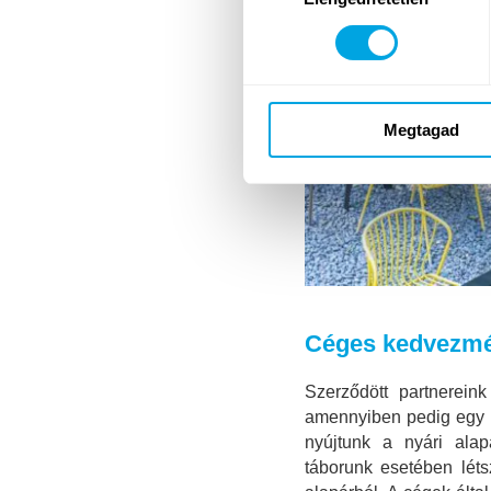
Megtagad
Céges kedvezm
Szerződött partnerein
amennyiben pedig egy pa
nyújtunk a nyári alap
táborunk esetében léts