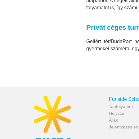
alapárból. A cégek által
folyamatot is, így számu
Privát céges tur
Gellért tér/BudaPart h
gyermekei száméra, egy
Funside Scho
Tanfolyamok
Helyszín
Árak
Jelentkezés é