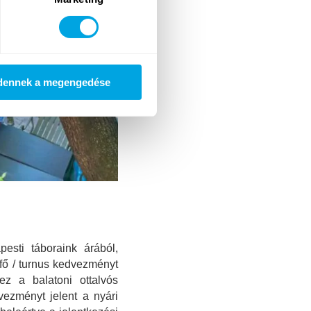
dennek a megengedése
esti táboraink árából,
 fő / turnus kedvezményt
ez a balatoni ottalvós
vezményt jelent a nyári