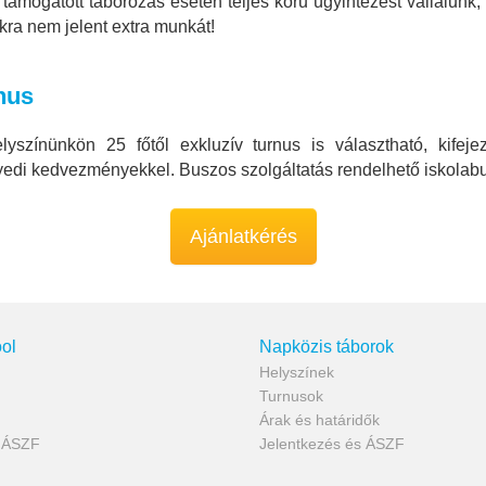
 támogatott táborozás esetén teljes körű ügyintézést vállalunk,
kra nem jelent extra munkát!
nus
elyszínünkön 25 főtől exkluzív turnus is választható, kifej
edi kedvezményekkel. Buszos szolgáltatás rendelhető iskolabu
Ajánlatkérés
ol
Napközis táborok
Helyszínek
Turnusok
Árak és határidők
s ÁSZF
Jelentkezés és ÁSZF