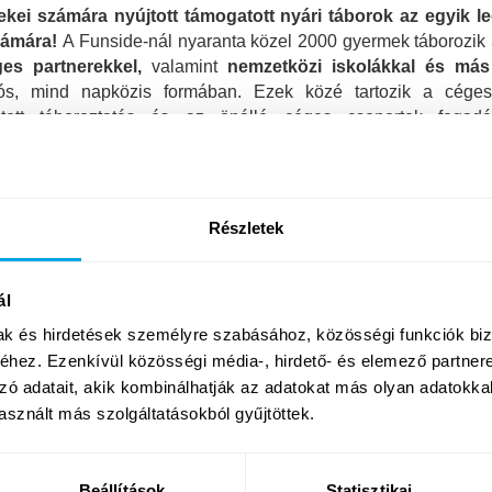
ekei számára nyújtott támogatott nyári táborok az egyik 
számára!
A Funside-nál nyaranta közel 2000 gyermek táborozik 
ges partnerekkel,
valamint
nemzetközi iskolákkal és más
vós, mind napközis formában. Ezek közé tartozik a cége
atott táboroztatás és az önálló céges csoportok fogadá
glalkozó buszos partnerünkkel a munkahelyről való indulás
at csapatunktól ma:
kapcsolat
.
Részletek
ál
mak és hirdetések személyre szabásához, közösségi funkciók biz
hez. Ezenkívül közösségi média-, hirdető- és elemező partner
zó adatait, akik kombinálhatják az adatokat más olyan adatokka
sznált más szolgáltatásokból gyűjtöttek.
Beállítások
Statisztikai