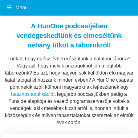
Menu
A HunOne podcastjében
vendégeskedtünk és elmeséltünk
néhány titkot a táborokról!
Tudtad, hogy egész évben készülünk a balatoni táborra?
Vagy azt, hogy melyik országokból jön a legtöbb
táborozónk? És azt, hogy nagyon sok külföldön élő magyar
fiatal látogat el hozzánk minden évben? A HunOne csapata
pont nekik szól: külhoni magyaroknak fejlesztenek egy
hasznos applikációt
, legújabb podcastjükben pedig a
Funside alapítója és vezető programszervezője voltak a
vendégek, akik meséltek kicsit arról is, honnan indult a
közösségünk és milyen tapasztalatokat szereztek az elmúlt
évek során.