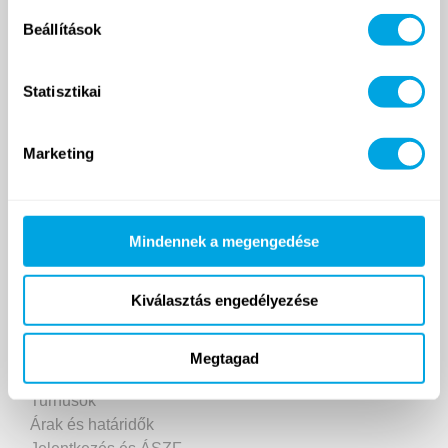
Beállítások
Statisztikai
2007 ÓTA
Marketing
Funside School
Tanfolyamok
Mindennek a megengedése
Helyszín
Árak
Jelentkezés és ÁSZF
Kiválasztás engedélyezése
Napközis táborok
Megtagad
Helyszínek
Turnusok
Árak és határidők