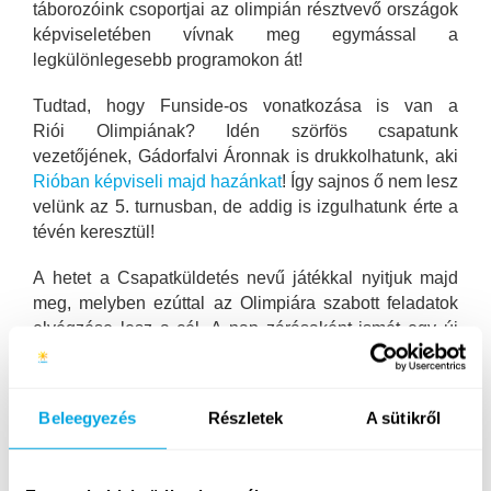
táborozóink csoportjai az olimpián résztvevő országok
képviseletében vívnak meg egymással a
legkülönlegesebb programokon át!
Tudtad, hogy Funside-os vonatkozása is van a
Riói Olimpiának? Idén szörfös csapatunk
vezetőjének, Gádorfalvi Áronnak is drukkolhatunk, aki
Rióban képviseli majd hazánkat
! Így sajnos ő nem lesz
velünk az 5. turnusban, de addig is izgulhatunk érte a
tévén keresztül!
A hetet a Csapatküldetés nevű játékkal nyitjuk majd
meg, melyben ezúttal az Olimpiára szabott feladatok
elvégzése lesz a cél. A nap zárásaként ismét egy új
program jön: a nemzetközi játékest különböző
országokkal, nemzeti játékokkal és sportágakkal
kapcsolatos állomásokkal és feladatokkal ötvözött
Beleegyezés
Részletek
A sütikről
program lesz. Most először lesz fordított napunk is az
5. héten, amely során táborozóink egy-egy olyan
foglalkozást próbálhatnak ki kedd délután, amelyet