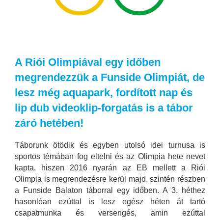
A Riói Olimpiával egy időben
megrendezzük a Funside Olimpiát, de
lesz még aquapark, fordított nap és
lip dub videoklip-forgatás is a tábor
záró hetében!
Táborunk ötödik és egyben utolsó idei turnusa is
sportos témában fog eltelni és az Olimpia hete nevet
kapta, hiszen 2016 nyarán az EB mellett a Riói
Olimpia is megrendezésre kerül majd, szintén részben
a Funside Balaton táborral egy időben. A 3. héthez
hasonlóan ezúttal is lesz egész héten át tartó
csapatmunka és versengés, amin ezúttal