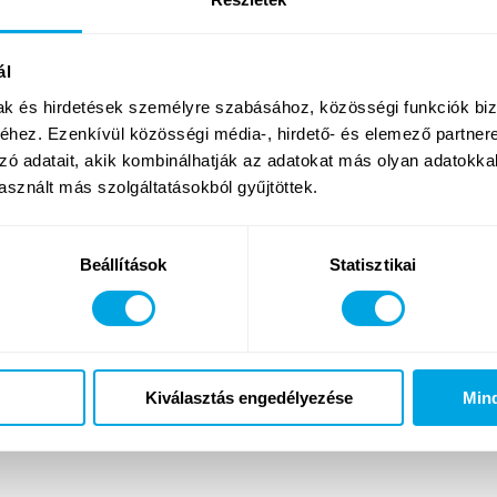
ál
mak és hirdetések személyre szabásához, közösségi funkciók biz
hez. Ezenkívül közösségi média-, hirdető- és elemező partner
zó adatait, akik kombinálhatják az adatokat más olyan adatokka
sznált más szolgáltatásokból gyűjtöttek.
Beállítások
Statisztikai
Kiválasztás engedélyezése
Min