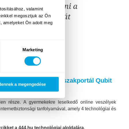
tosításához, valamint
einkkel megosztjuk az Ön
l, amelyeket Ön adott meg
Marketing
agáról a technológiai szakportál Qubit
dennek a megengedése
len része. A gyermekekre leselkedő online veszélyek
ternetbiztonsági tanfolyamával, amely 4 technológiai és
cikket a 444.hu technológiai aloldalára.