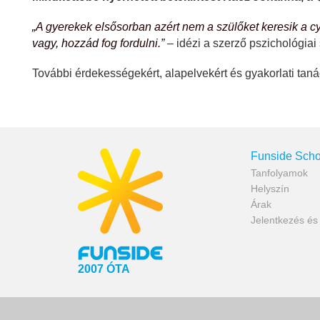
„A gyerekek elsősorban azért nem a szülőket keresik a cy
vagy, hozzád fog fordulni.”
– idézi a szerző pszichológiai
További érdekességekért, alapelvekért és gyakorlati tanác
Funside Scho
Tanfolyamok
Helyszín
Árak
Jelentkezés é
2007 ÓTA