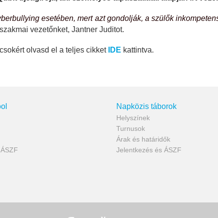
berbullying esetében, mert azt gondolják, a szülők inkompetens
 szakmai vezetőnket, Jantner Juditot.
sokért olvasd el a teljes cikket
IDE
kattintva.
ol
Napközis táborok
Helyszínek
Turnusok
Árak és határidők
s ÁSZF
Jelentkezés és ÁSZF