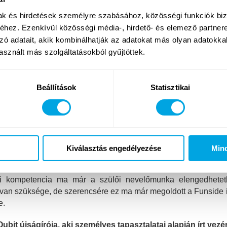
mak és hirdetések személyre szabásához, közösségi funkciók biz
hez. Ezenkívül közösségi média-, hirdető- és elemező partner
zó adatait, akik kombinálhatják az adatokat más olyan adatokka
sznált más szolgáltatásokból gyűjtöttek.
Beállítások
Statisztikai
netbiztonsági tanfolyamunk kétpólusú tanany
Kiválasztás engedélyezése
Min
bálta képzésünket.
ai kompetencia ma már a szülői nevelőmunka elengedhetet
van szüksége, de szerencsére ez ma már megoldott a Funside in
e.
it újságírója, aki személyes tapasztalatai alapján írt vezér