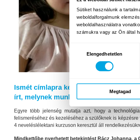
Sütiket használunk a tartal
weboldalforgalmunk elemzésé
weboldalhasználatra vonatko
számukra vagy az Ön által ha
Hozzájárulás
Elengedhetetlen
kiválasztása
Ismét címlapra került a Funside, inter
Megtagad
írt, melynek munkatársa maga is kipró
Egyre több jelenség mutatja azt, hogy a technológi
felismeréséhez és kezeléséhez a szülőknek is képzésre 
4 neveléslélektani kurzuson keresztül áll rendelkezésükr
Mindkettőbe nyerhetett betekintést Rácz Johanna, a Qub