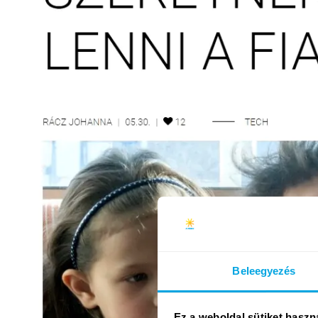
Beleegyezés
Ez a weboldal sütiket haszn